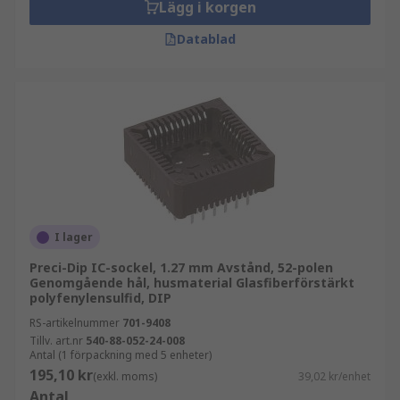
Lägg i korgen
Datablad
I lager
Preci-Dip IC-sockel, 1.27 mm Avstånd, 52-polen
Genomgående hål, husmaterial Glasfiberförstärkt
polyfenylensulfid, DIP
RS-artikelnummer
701-9408
Tillv. art.nr
540-88-052-24-008
Antal (1 förpackning med 5 enheter)
195,10 kr
(exkl. moms)
39,02 kr/enhet
Antal