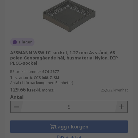
I lager
ASSMANN WSW IC-sockel, 1.27 mm Avstånd, 68-
polen Genomgående hål, husmaterial Nylon, DIP
PLCC-sockel
RS-artikelnummer
674-2577
Tillv. art.nr
A-CCS 068-Z-SM
Antal (1 förpackning med 5 enheter)
129,66 kr
(exkl. moms)
25,932 kr/enhet
Antal
Lägg i korgen
Datablad