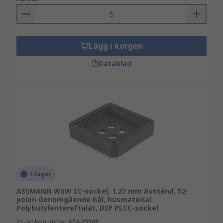
Lägg i korgen
Datablad
I lager
ASSMANN WSW IC-sockel, 1.27 mm Avstånd, 52-
polen Genomgående hål, husmaterial
Polybutylentereftalat, DIP PLCC-sockel
RS-artikelnummer
674-2558P