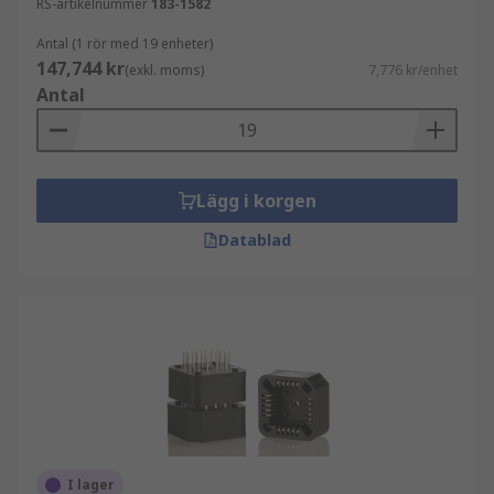
RS-artikelnummer
183-1582
Antal (1 rör med 19 enheter)
147,744 kr
(exkl. moms)
7,776 kr/enhet
Antal
Lägg i korgen
Datablad
I lager