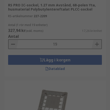
Typer av IC-socklar
RS PRO IC-sockel, 1.27 mm Avstånd, 68-polen Yta,
husmaterial Polybutylentereftalat PLCC-sockel
DIL-socklar (Dual-in-line)
har två
RS-artikelnummer
227-2209
parallella rader av stift, tillgängliga i olika
antal för att matcha relevant IC och är
Antal (1 rör med 19 enheter)
327,94 kr
normalt mycket kostnadseffektiva. En större
(exkl. moms)
17,26 kr/enhet
Antal
sockel kan skapas genom att placera två
mindre bredvid varandra, ände mot ände,
t.ex. två 8-stifts blir en 16-stifts.
SIL-socklar (Single in-line)
har en enda rad
Lägg i korgen
av stift och används ofta i mindre
applikationer som resistormatriser eller
Datablad
kort med korta ledningsstift, som en
stationär dator. Det finns många olika
storlekar och typer tillgängliga.
DIMM-socklar (Dual In-line Memory
Module).
Random Access Memory (RAM)
kan enkelt installeras i datorer eller