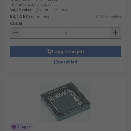
Tillv. art.nr
A-CCS 052-Z-T
Antal 5 enheter (levereras i ett rör)
88,14 kr
(exkl. moms)
17,628 kr/enhet
Antal
Lägg i korgen
Datablad
I lager