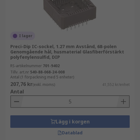
I lager
Preci-Dip IC-sockel, 1.27 mm Avstånd, 68-polen
Genomgående hål, husmaterial Glasfiberförstärkt
polyfenylensulfid, DIP
RS-artikelnummer
701-9402
Tillv. art.nr
540-88-068-24-008
Antal (1 förpackning med 5 enheter)
207,76 kr
(exkl. moms)
41,552 kr/enhet
Antal
Lägg i korgen
Datablad