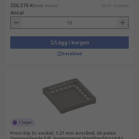
326,576 kr
(exkl. moms)
20,411 kr/enhet
Antal
Lägg i korgen
Datablad
I lager
Preci-Dip IC-sockel, 1.27 mm Avstånd, 20-polen
Genomgående hål, husmaterial Glasfiberförstärkt