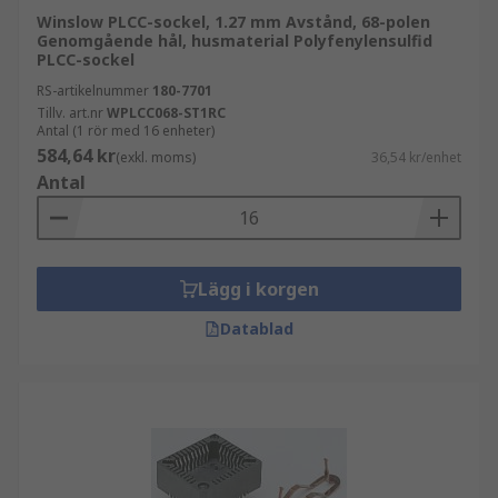
Winslow PLCC-sockel, 1.27 mm Avstånd, 68-polen
Genomgående hål, husmaterial Polyfenylensulfid
PLCC-sockel
RS-artikelnummer
180-7701
Tillv. art.nr
WPLCC068-ST1RC
Antal (1 rör med 16 enheter)
584,64 kr
(exkl. moms)
36,54 kr/enhet
Antal
Lägg i korgen
Datablad