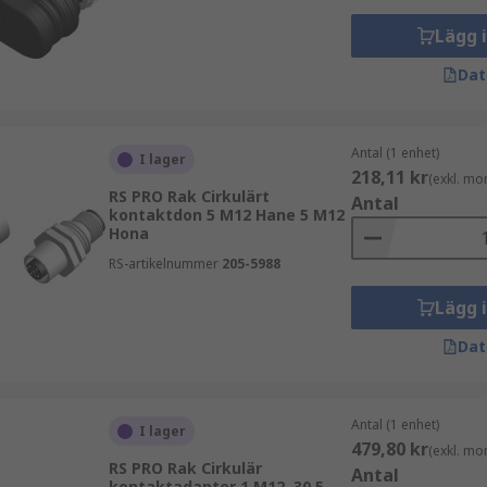
Lägg 
Dat
Antal (1 enhet)
I lager
218,11 kr
(exkl. mo
RS PRO Rak Cirkulärt
Antal
kontaktdon 5 M12 Hane 5 M12
Hona
RS-artikelnummer
205-5988
Lägg 
Dat
Antal (1 enhet)
I lager
479,80 kr
(exkl. mo
RS PRO Rak Cirkulär
Antal
kontaktadapter 1 M12, 30.5