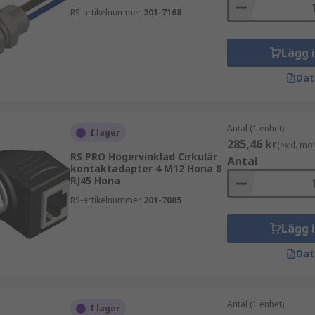
RS-artikelnummer
201-7168
 kontaktstandard, antal poler och miljökrav. Det är även vikt
Lägg 
rätt produkt för din applikation.
Dat
från RS PRO. Vårt eget varumärke är ett prisvärt alternativ m
Antal (1 enhet)
I lager
285,46 kr
(exkl. mo
RS PRO Högervinklad Cirkulär
Antal
kontaktadapter 4 M12 Hona 8
RJ45 Hona
RS-artikelnummer
201-7085
Lägg 
Dat
och beställ hos oss på RS för snabb leverans och pålitlig te
Antal (1 enhet)
I lager