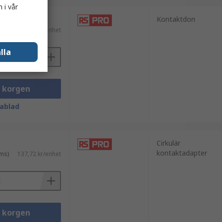
 i vår
Kontaktdon
ms)
200,87 kr/enhet
lla
i korgen
ablad
Cirkulär
kontaktadapter
ms)
137,72 kr/enhet
i korgen