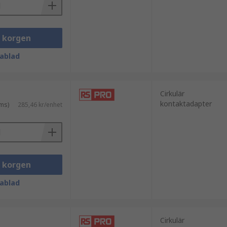
igt att säkerställa kompatibilitet med
i korgen
ablad
ed fokus på kvalitet, tillförlitlighet
Cirkulär
kontaktadapter
ms)
285,46 kr/enhet
i korgen
ablad
knisk support.
Cirkulär