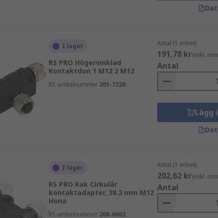
Dat
Antal (1 enhet)
I lager
191,78 kr
(exkl. mo
RS PRO Högervinklad
Antal
Kontaktdon 1 M12 2 M12
RS-artikelnummer
201-7228
Lägg 
Dat
Antal (1 enhet)
I lager
202,62 kr
(exkl. mo
RS PRO Rak Cirkulär
Antal
kontaktadapter, 38.2 mm M12
Hona
RS-artikelnummer
208-0602