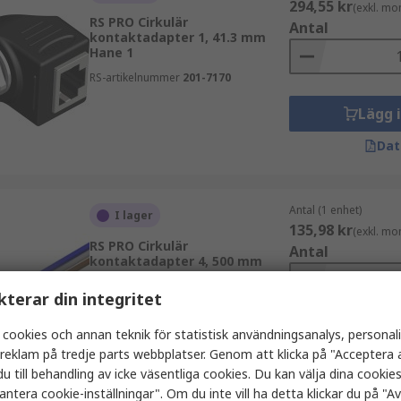
294,55 kr
(exkl. mo
RS PRO Cirkulär
Antal
kontaktadapter 1, 41.3 mm
Hane 1
RS-artikelnummer
201-7170
Lägg 
Dat
Antal (1 enhet)
I lager
135,98 kr
(exkl. mo
RS PRO Cirkulär
Antal
kontaktadapter 4, 500 mm
Hona
kterar din integritet
RS-artikelnummer
201-7166
 cookies och annan teknik för statistisk användningsanalys, personal
Lägg 
a reklam på tredje parts webbplatser. Genom att klicka på "Acceptera a
Dat
u till behandling av icke väsentliga cookies. Du kan välja dina cooki
antera cookie-inställningar". Om du inte vill ha detta klickar du på "Avv