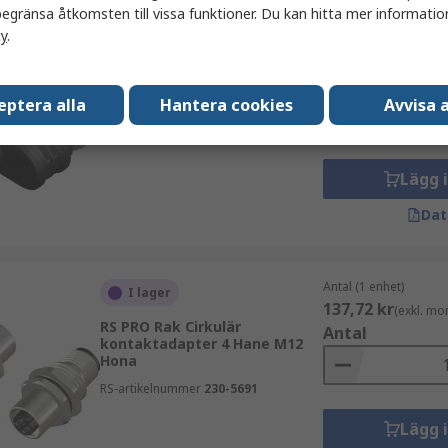
egränsa åtkomsten till vissa funktioner. Du kan hitta mer information
cy
.
Antal (1 enhet)
I lager
200,87 kr
(exkl. mo
RS PRO Rak Kontaktdon 1 M12
Antal
Hane 2 M8 Hona
eptera alla
Hantera cookies
Avvisa a
RS-artikelnummer
201-7235
Lägg 
Dat
Antal (1 enhet)
I lager
137,72 kr
(exkl. mo
RS PRO Rak Cirkulär
Antal
kontaktadapter 4 Hane M12
Hona
RS-artikelnummer
230-5691
Lägg 