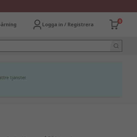
0
årning
Logga in / Registrera
ttre tjänster.