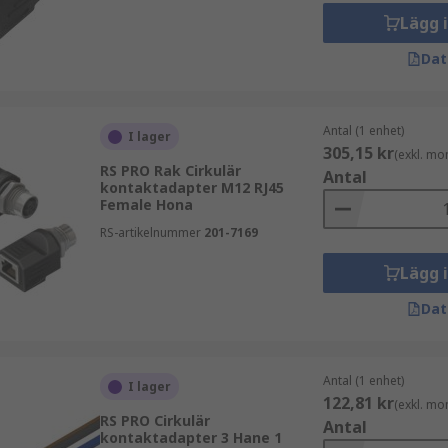
Lägg 
ka områden där standardisering och driftsäkerhet är vikti
Dat
Antal (1 enhet)
I lager
305,15 kr
(exkl. mo
RS PRO Rak Cirkulär
Antal
kontaktadapter M12 RJ45
Female Hona
RS-artikelnummer
201-7169
Lägg 
utföranden, till exempel mellan olika poltal, kön och kontakt
Dat
gsklasser, vilket är viktigt i miljöer med damm, fukt eller v
Antal (1 enhet)
I lager
122,81 kr
(exkl. mo
r
RS PRO Cirkulär
Antal
kontaktadapter 3 Hane 1