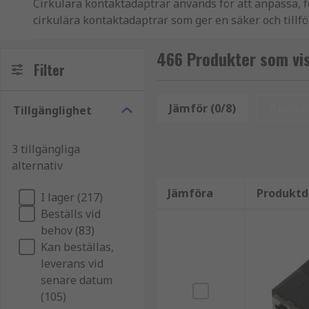
Cirkulära kontaktadaptrar används för att anpassa, fö
cirkulära kontaktadaptrar som ger en säker och tillför
Adaptrarna är utvecklade för applikationer där flexi
466 Produkter som vis
Filter
Fördelar med cirkulära kontaktadaptrar
Jämför (0/8)
Återstä
Tillgänglighet
Med rätt cirkulär kontaktadapter kan du förenkla in
anpassade för professionell användning.
3 tillgängliga
Vanliga fördelar är:
alternativ
Jämföra
Produktd
Möjlighet att koppla samman olika kontaktseri
I lager (217)
Beställs vid
Säker elektrisk och mekanisk anslutning
behov (83)
Tidsbesparing vid installation och underhåll
Kan beställas,
Lång livslängd även i tuffa miljöer
leverans vid
senare datum
Vanliga användningsområden
(105)