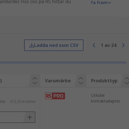
andarder. Hos oss på RS hittar du
Ta fram
sa med prestanda.
Ladda ned som CSV
1
av
24
omponents erbjuder lösningar som är
)
Varumärke
Produkttyp
Cirkulär
kontaktadapter
ms)
312,25 kr/enhet