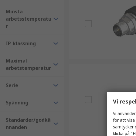
Minsta
arbetsstemperatu
r
IP-klassning
Maximal
arbetstemperatur
Serie
Vi respe
Spänning
Vi använder
Standarder/godkä
för att vis
nnanden
samtycker d
klicka på "H