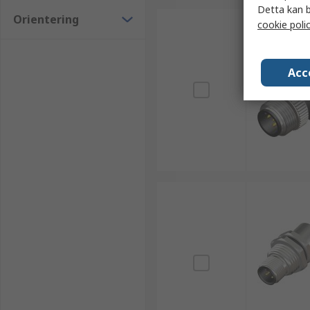
Detta kan b
Orientering
cookie poli
Acc