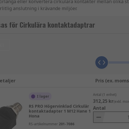
rlänga eller konvertera cirkulära kontakter mellan olika st
litlig anslutning i krävande miljöer.
bilitet och kompatibilitet är avgörande, utan att kompromis
as för Cirkulära kontaktadaptrar
ll
stallationer och minska behovet av omdragning. Vi på RS C
etaljer
Pris (ex. moms
er
Antal (1 enhet)
I lager
312,25 kr
(exkl. mo
RS PRO Högervinklad Cirkulär
Antal
kontaktadapter 1 M12 Hane 1
Hona
RS-artikelnummer
201-7086