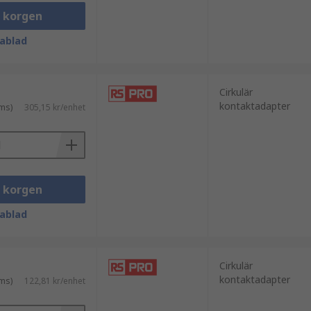
i korgen
gt.
ablad
Cirkulär
kontaktadapter
ms)
305,15 kr/enhet
i korgen
standarder. Det gör det enkelt att hitta
ablad
ibrationer.
Cirkulär
kontaktadapter
ms)
122,81 kr/enhet