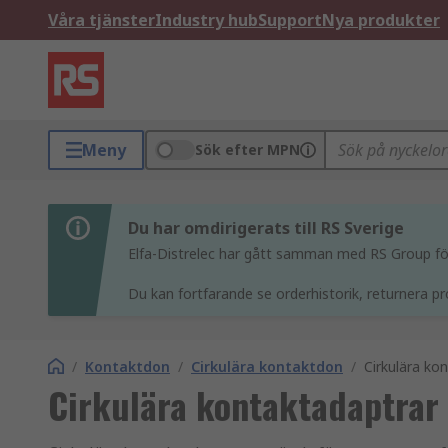
Våra tjänster
Industry hub
Support
Nya produkter
Meny
Sök efter MPN
Du har omdirigerats till RS Sverige
Elfa-Distrelec har gått samman med RS Group för 
Du kan fortfarande se orderhistorik, returnera pr
/
Kontaktdon
/
Cirkulära kontaktdon
/
Cirkulära ko
Cirkulära kontaktadaptrar