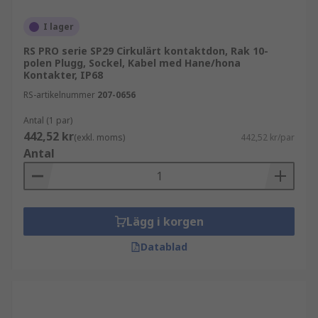
krimpas och byggas. De finns tillgängliga både
som kontakter och uttag med rak eller vinklad
I lager
kabelingång.
RS PRO serie SP29 Cirkulärt kontaktdon, Rak 10-
polen Plugg, Sockel, Kabel med Hane/hona
Vanliga storlekar på cirkulära kontakter:
Kontakter, IP68
RS-artikelnummer
207-0656
M12
Antal (1 par)
M8
442,52 kr
(exkl. moms)
442,52 kr/par
M23
Antal
M9
Miniatyr
Lägg i korgen
Vad används industriella cirkulära
kontakter till?
Datablad
Vanligtvis används de för dataöverföring,
elektriska signalöverföringar eller för att driva