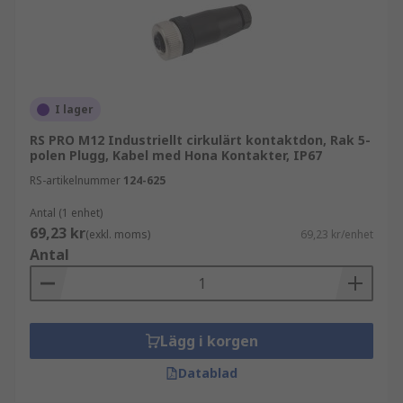
elektriska enheter med olika kontaktstandarder. I
vissa fall är cirkulära kontakter utformade för att
bära flera typer av data med ström. Dessa typer
av flerstiftskontakter används för samtidig
ström- och signalöverföring.
I lager
Tillämpningar:
RS PRO M12 Industriellt cirkulärt kontaktdon, Rak 5-
polen Plugg, Kabel med Hona Kontakter, IP67
Cirkulära industriella kontakter kan hittas i olika
RS-artikelnummer
124-625
områden inklusive:
Antal (1 enhet)
69,23 kr
Fabriks- och industriautomation
(exkl. moms)
69,23 kr/enhet
Antal
Tillverkning
Processtyrning
Industriella nätverk
Lägg i korgen
Mätning och instrumentering
Datablad