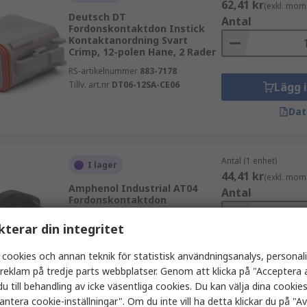
62,41 kr
(exkl. mom
Deutsch DT
Antal
Fordonskontaktdon Instick
Kontaktanordning Svart
Crimp, 12-polen Hane, 2 Rader
RS-artikelnummer
883-7178
Tillv. art.nr
DT06-12SA-CE06
Lägg 
Dat
Antal (1 enhet)
I lager
44,41 kr
(exkl. mom
Amphenol Industrial AT04
Antal
Fordonskontaktdon
Panelmontering Kontaktdon
Svart Crimp, 4-polen Hona, 2
kterar din integritet
Rader IP67
RS-artikelnummer
434-083
 cookies och annan teknik för statistisk användningsanalys, personal
Lägg 
Tillv. art.nr
AT04-4P-PM12
a reklam på tredje parts webbplatser. Genom att klicka på "Acceptera a
Dat
u till behandling av icke väsentliga cookies. Du kan välja dina cooki
antera cookie-inställningar". Om du inte vill ha detta klickar du på "Avv