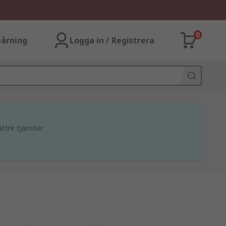
0
årning
Logga in / Registrera
ttre tjänster.