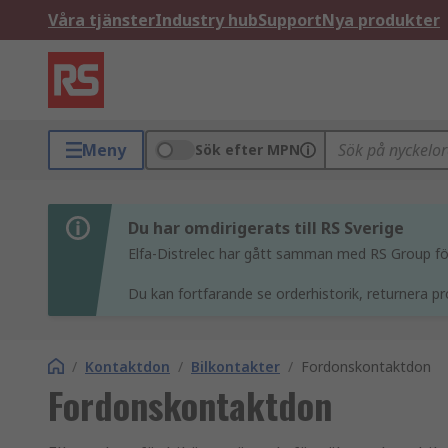
Våra tjänster
Industry hub
Support
Nya produkter
Meny
Sök efter MPN
Du har omdirigerats till RS Sverige
Elfa-Distrelec har gått samman med RS Group för 
Du kan fortfarande se orderhistorik, returnera pr
/
Kontaktdon
/
Bilkontakter
/
Fordonskontaktdon
Fordonskontaktdon