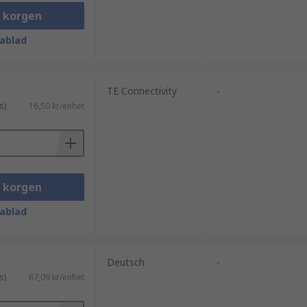
i korgen
ablad
yrka, spänning, kapslingsklass och
 gärna till med teknisk rådgivning för
TE Connectivity
-
s)
16,50 kr/enhet
web/c/conne)
i korgen
ablad
Deutsch
-
s)
67,09 kr/enhet