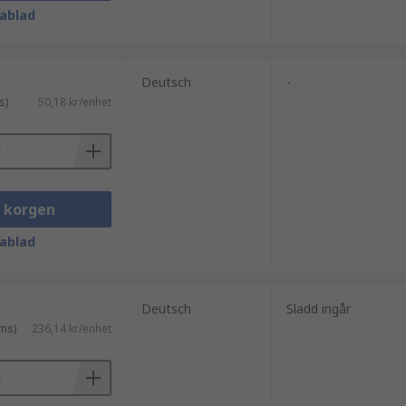
ablad
Deutsch
-
s)
50,18 kr/enhet
i korgen
ablad
Deutsch
Sladd ingår
ms)
236,14 kr/enhet