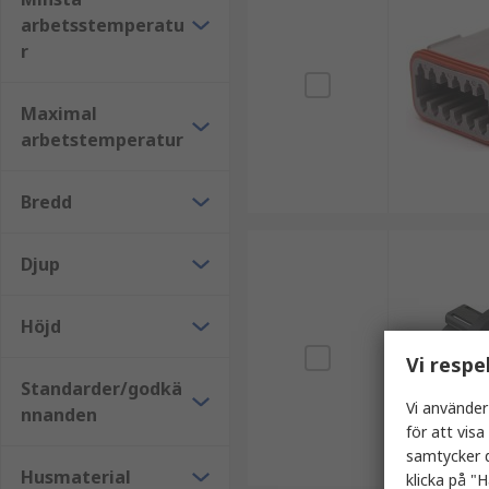
arbetsstemperatu
r
Maximal
arbetstemperatur
Bredd
Djup
Höjd
Vi respe
Standarder/godkä
Vi använder
nnanden
för att vis
samtycker d
Husmaterial
klicka på "H