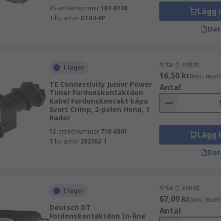
d.
RS-artikelnummer
187-8738
Lägg 
Tillv. art.nr
DT04-6P
Dat
v fordonskontakter är det viktigt att ta hänsyn till strömst
 med befintliga system och monteringssätt. Vi på RS hjälper
Antal (1 enhet)
I lager
16,50 kr
(exkl. mom
TE Connectivity Junior Power
Antal
Timer Fordonskontaktdon
s-wires/ Industriella kontaktdon, https://se.rs-online.com/
Kabel Fordonskontakt kåpa
Svart Crimp, 2-polen Hona, 1
Rader
RS-artikelnummer
718-6861
Lägg 
Tillv. art.nr
282762-1
Dat
Antal (1 enhet)
I lager
67,09 kr
(exkl. mom
Deutsch DT
Antal
Fordonskontaktdon In-line