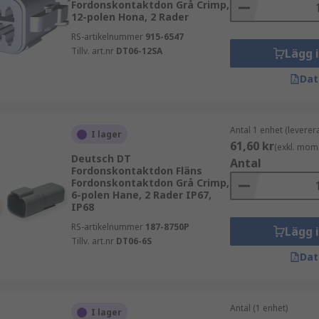
Fordonskontaktdon Grå Crimp,
12-polen Hona, 2 Rader
RS-artikelnummer
915-6547
Tillv. art.nr
DT06-12SA
Lägg 
Dat
Antal 1 enhet (leverera
I lager
61,60 kr
(exkl. mom
Deutsch DT
Antal
Fordonskontaktdon Fläns
Fordonskontaktdon Grå Crimp,
6-polen Hane, 2 Rader IP67,
IP68
RS-artikelnummer
187-8750P
Lägg 
Tillv. art.nr
DT06-6S
Dat
Antal (1 enhet)
I lager