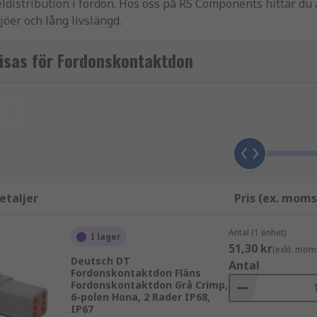
 eldistribution i fordon. Hos oss på RS Components hittar d
öer och lång livslängd.
k expertis hjälper vi på RS Components dig att hitta rätt el
isas för Fordonskontaktdon
ectors används i allt från personbilar och transportfordon 
ll
turväxlingar, fukt och kemikalier. Rätt elkontakter i bilens 
vice.
ch fordon används i många delar av fordonets elektriska syst
etaljer
Pris (ex. moms
Antal (1 enhet)
I lager
51,30 kr
(exkl. mom
Deutsch DT
em
Antal
Fordonskontaktdon Fläns
Fordonskontaktdon Grå Crimp,
t finns flera typer av fordonskontakter för olika applikatio
6-polen Hona, 2 Rader IP68,
IP67
 för komplexa system samt kontakter för snabb och säker anslu