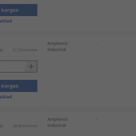
i korgen
ablad
Amphenol
-
Industrial
s)
51,18 kr/enhet
i korgen
ablad
Amphenol
-
Industrial
s)
38,08 kr/enhet