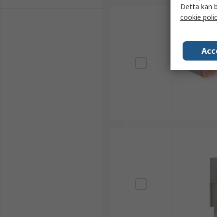
Detta kan b
cookie poli
Acc