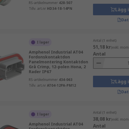
RS-artikelnummer
428-507
Tillv. art.nr
HD34-18-14PN
Lägg 
Dat
Antal (1 enhet)
I lager
51,18 kr
(exkl. mom
Amphenol Industrial AT04
Antal
Fordonskontaktdon
Panelmontering Kontaktdon
Grå Crimp, 12-polen Hona, 2
Rader IP67
RS-artikelnummer
434-063
Lägg 
Tillv. art.nr
AT04-12PA-PM12
Dat
Antal (1 enhet)
I lager
38,08 kr
(exkl. mom
Amphenol Industrial AT04
Antal
Fordonskontaktdon