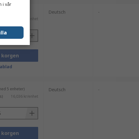
 i vår
Deutsch
-
s)
35,65 kr/enhet
lla
i korgen
ablad
med 5 enheter)
Deutsch
-
s)
16,036 kr/enhet
i korgen