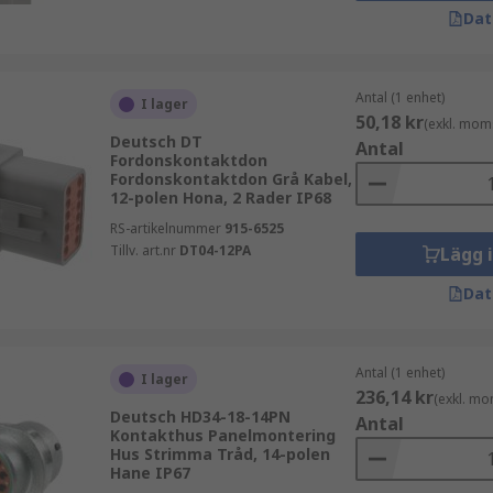
Dat
Antal (1 enhet)
I lager
50,18 kr
(exkl. mom
Deutsch DT
Antal
Fordonskontaktdon
Fordonskontaktdon Grå Kabel,
12-polen Hona, 2 Rader IP68
RS-artikelnummer
915-6525
Tillv. art.nr
DT04-12PA
Lägg 
Dat
Antal (1 enhet)
I lager
236,14 kr
(exkl. mo
Deutsch HD34-18-14PN
Antal
Kontakthus Panelmontering
Hus Strimma Tråd, 14-polen
Hane IP67