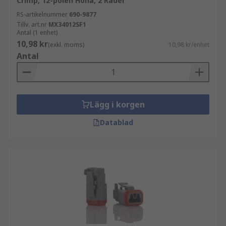
Crimp, 12-polen Hona, 2 Rader
RS-artikelnummer
690-9877
Tillv. art.nr
MX34012SF1
Antal (1 enhet)
10,98 kr
(exkl. moms)
10,98 kr/enhet
Antal
Lägg i korgen
Datablad