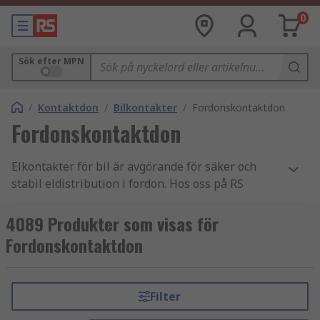
0
Sök efter MPN
/
Kontaktdon
/
Bilkontakter
/
Fordonskontaktdon
Fordonskontaktdon
Elkontakter för bil är avgörande för säker och
stabil eldistribution i fordon. Hos oss på RS
Components hittar du automotive connectors och
fordonskontakter som är anpassade för krävande
4089 Produkter som visas för
miljöer och lång livslängd.
Fordonskontaktdon
Med stort produktutbud, god tillgänglighet och
teknisk expertis hjälper vi på RS Components dig
Filter
att hitta rätt elkontakter för bil och andra fordon.
Utforska sortimentet och beställ enkelt online.