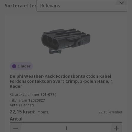
Sortera efter
Relevans
Fordonskontakter för pålitlig drift
Automotive
connectors används i allt från personbilar och
transportfordon till arbetsmaskiner och
specialfordon. De är konstruerade för att klara
vibrationer, temperaturväxlingar, fukt och
kemikalier. Rätt elkontakter i bilens elsystem
minskar risken för driftstörningar och förenklar
både montering och service.
I lager
Vanliga användningsområden
Elkontakter för
Delphi Weather-Pack Fordonskontaktdon Kabel
bil och fordon används i många delar av
Fordonskontaktdon Svart Crimp, 3-polen Hane, 1
Rader
fordonets elektriska system, till exempel:
RS-artikelnummer
801-0774
Tillv. art.nr
12020827
Kabelhärvor och elsystem
Antal (1 enhet)
Sensorer, belysning och styrdon
22,15 kr
(exkl. moms)
22,15 kr/enhet
Antal
Motorutrymme och chassi
Infotainment och interna