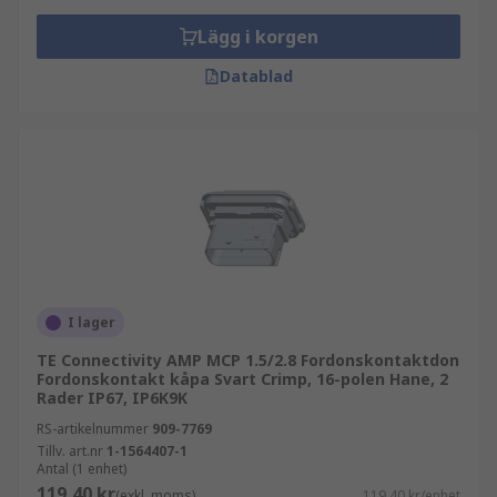
Lägg i korgen
Datablad
I lager
TE Connectivity AMP MCP 1.5/2.8 Fordonskontaktdon
Fordonskontakt kåpa Svart Crimp, 16-polen Hane, 2
Rader IP67, IP6K9K
RS-artikelnummer
909-7769
Tillv. art.nr
1-1564407-1
Antal (1 enhet)
119,40 kr
(exkl. moms)
119,40 kr/enhet