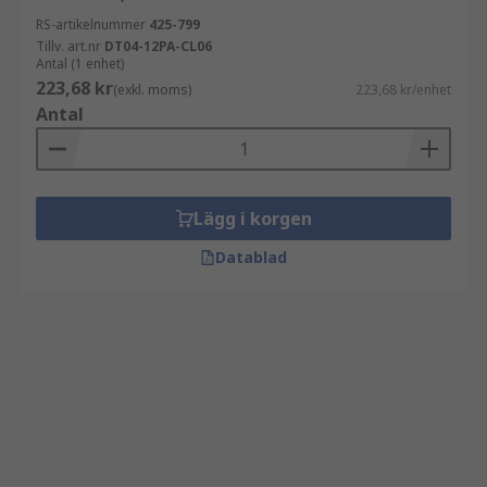
RS-artikelnummer
425-799
Tillv. art.nr
DT04-12PA-CL06
Antal (1 enhet)
223,68 kr
(exkl. moms)
223,68 kr/enhet
Antal
Lägg i korgen
Datablad