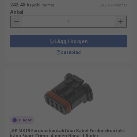
Se också
242,48 kr
(exkl. moms)
242,48 kr/enhet
Antal
[Kablage]( https://se.rs-
online.com/web/c/cables-wires/ Industriella
kontaktdon, https://se.rs-
online.com/web/c/conne)
Lägg i korgen
Industriella kontaktdon
Datablad
I lager
JAE MX19 Fordonskontaktdon Kabel Fordonskontakt
kåpa Svart Crimp, 4-polen Hona, 1 Rader