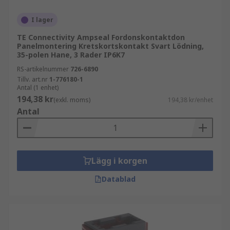
I lager
TE Connectivity Ampseal Fordonskontaktdon
Panelmontering Kretskortskontakt Svart Lödning,
35-polen Hane, 3 Rader IP6K7
RS-artikelnummer
726-6890
Tillv. art.nr
1-776180-1
Antal (1 enhet)
194,38 kr
(exkl. moms)
194,38 kr/enhet
Antal
Lägg i korgen
Datablad