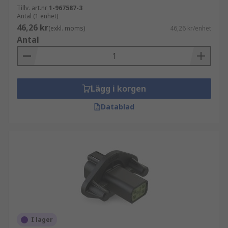
Tillv. art.nr
1-967587-3
Antal (1 enhet)
46,26 kr
(exkl. moms)
46,26 kr/enhet
Antal
Lägg i korgen
Datablad
I lager