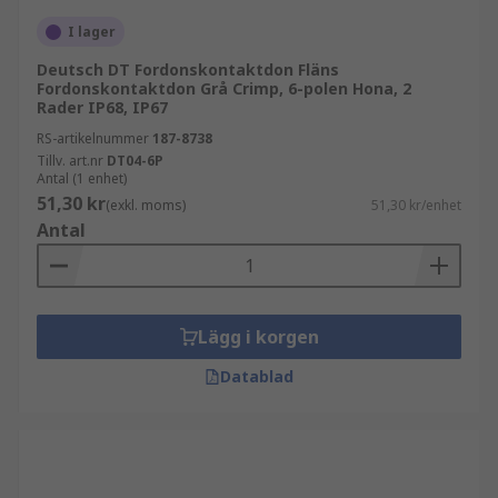
I lager
Deutsch DT Fordonskontaktdon Fläns
Fordonskontaktdon Grå Crimp, 6-polen Hona, 2
Rader IP68, IP67
RS-artikelnummer
187-8738
Tillv. art.nr
DT04-6P
Antal (1 enhet)
51,30 kr
(exkl. moms)
51,30 kr/enhet
Antal
Lägg i korgen
Datablad