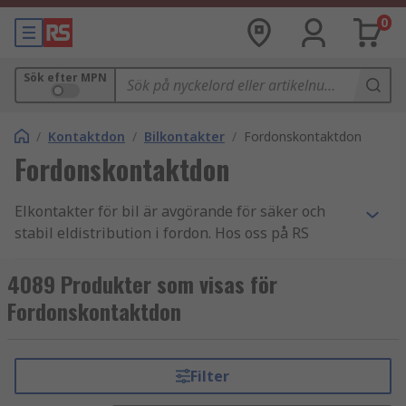
0
Sök efter MPN
/
Kontaktdon
/
Bilkontakter
/
Fordonskontaktdon
Fordonskontaktdon
Elkontakter för bil är avgörande för säker och
stabil eldistribution i fordon. Hos oss på RS
Components hittar du automotive connectors och
fordonskontakter som är anpassade för krävande
4089 Produkter som visas för
miljöer och lång livslängd.
Fordonskontaktdon
Med stort produktutbud, god tillgänglighet och
teknisk expertis hjälper vi på RS Components dig
Filter
att hitta rätt elkontakter för bil och andra fordon.
Utforska sortimentet och beställ enkelt online.