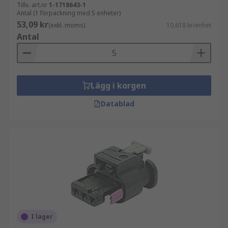
Tillv. art.nr
1-1718643-1
Antal (1 förpackning med 5 enheter)
53,09 kr
(exkl. moms)
10,618 kr/enhet
Antal
Lägg i korgen
Datablad
I lager