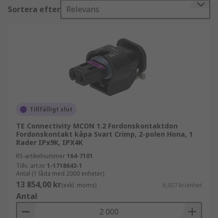
Sortera efter
Relevans
Fordonskontakter för pålitlig drift
Automotive
connectors används i allt från personbilar och
transportfordon till arbetsmaskiner och
specialfordon. De är konstruerade för att klara
vibrationer, temperaturväxlingar, fukt och
kemikalier. Rätt elkontakter i bilens elsystem
minskar risken för driftstörningar och förenklar
både montering och service.
Tillfälligt slut
Vanliga användningsområden
Elkontakter för
TE Connectivity MCON 1.2 Fordonskontaktdon
bil och fordon används i många delar av
Fordonskontakt kåpa Svart Crimp, 2-polen Hona, 1
Rader IPx9K, IPX4K
fordonets elektriska system, till exempel:
RS-artikelnummer
164-7101
Tillv. art.nr
1-1718643-1
Kabelhärvor och elsystem
Antal (1 låda med 2000 enheter)
Sensorer, belysning och styrdon
13 854,00 kr
(exkl. moms)
6,927 kr/enhet
Antal
Motorutrymme och chassi
Infotainment och interna