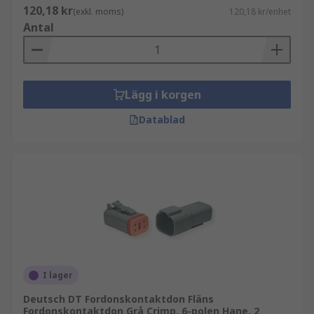
Se också
120,18 kr
(exkl. moms)
120,18 kr/enhet
Antal
[Kablage]( https://se.rs-
online.com/web/c/cables-wires/ Industriella
kontaktdon, https://se.rs-
online.com/web/c/conne)
Lägg i korgen
Industriella kontaktdon
Datablad
I lager
Deutsch DT Fordonskontaktdon Fläns
Fordonskontaktdon Grå Crimp, 6-polen Hane, 2