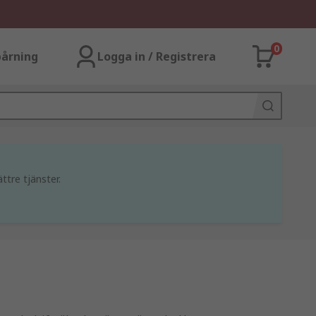
0
årning
Logga in / Registrera
ttre tjänster.