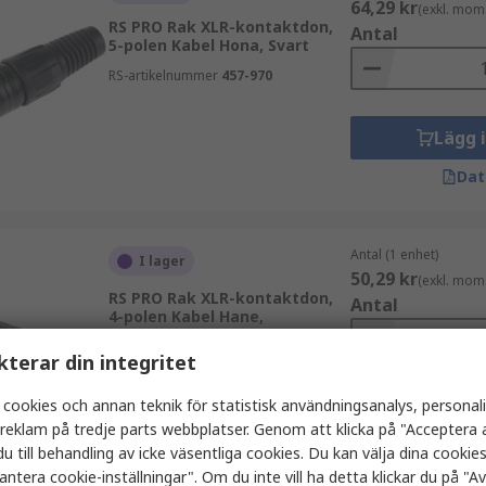
64,29 kr
(exkl. mom
RS PRO Rak XLR-kontaktdon,
Antal
5-polen Kabel Hona, Svart
RS-artikelnummer
457-970
Lägg 
Dat
Antal (1 enhet)
I lager
50,29 kr
(exkl. mom
RS PRO Rak XLR-kontaktdon,
Antal
4-polen Kabel Hane,
Beläggning Silver, Svart, 250V
ac
kterar din integritet
RS-artikelnummer
457-869
 cookies och annan teknik för statistisk användningsanalys, personal
Lägg 
a reklam på tredje parts webbplatser. Genom att klicka på "Acceptera a
Dat
u till behandling av icke väsentliga cookies. Du kan välja dina cooki
antera cookie-inställningar". Om du inte vill ha detta klickar du på "Avv