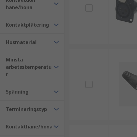
Kontaktdon
I sortimentet finns även XLR-kontakter från RS PRO. 
hane/hona
vilket gör RS PRO till ett tryggt val för både installat
Utforska RS PRO-sortimentet
.
Kontaktplätering
Relaterade kategorier
Husmaterial
Komplettera med:
Minsta
Ljud- och videokontaktdon
arbetsstemperatu
Kablar och ledningar
r
Hitta rätt XLR-kontakter hos RS
Spänning
Vi på RS Components erbjuder ett brett sortiment, hö
Termineringstyp
din applikation.
Kontakthane/hona