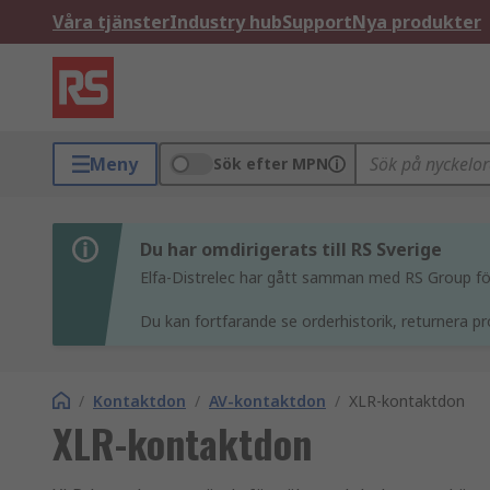
Våra tjänster
Industry hub
Support
Nya produkter
Meny
Sök efter MPN
Du har omdirigerats till RS Sverige
Elfa-Distrelec har gått samman med RS Group för 
Du kan fortfarande se orderhistorik, returnera pr
/
Kontaktdon
/
AV-kontaktdon
/
XLR-kontaktdon
XLR-kontaktdon