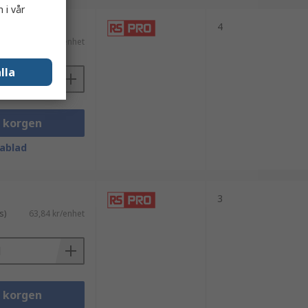
 i vår
4
s)
65,18 kr/enhet
lla
i korgen
ablad
3
s)
63,84 kr/enhet
i korgen