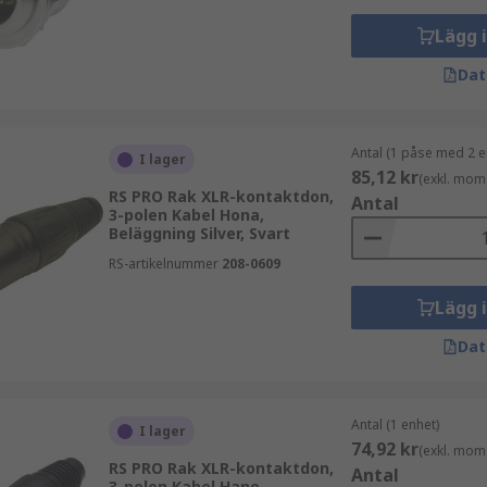
Lägg 
Dat
Antal (1 påse med 2 e
I lager
85,12 kr
(exkl. mom
RS PRO Rak XLR-kontaktdon,
Antal
3-polen Kabel Hona,
Beläggning Silver, Svart
RS-artikelnummer
208-0609
Lägg 
Dat
Antal (1 enhet)
I lager
74,92 kr
(exkl. mom
RS PRO Rak XLR-kontaktdon,
Antal
3-polen Kabel Hane,