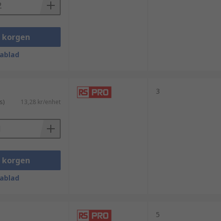
prestanda och konkurrenskraftigt pris,
i korgen
ablad
3
s)
13,28 kr/enhet
i korgen
ntakter och välj en lösning som passar
ablad
5