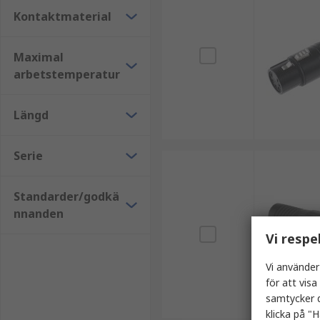
Kontaktmaterial
Maximal
arbetstemperatur
Längd
Serie
Standarder/godkä
nnanden
Vi respe
Vi använder
för att vis
samtycker d
klicka på "H