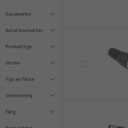
XLR-kontakter finns i flera utföranden beroende på 
Varumärke
Vanliga varianter är:
Antal kontakter
3-poliga XLR-kontakter för ljudsignal
4- och 5-poliga XLR-kontakter för specialapplik
Produkttyp
Kabelmonterade XLR-kontakter
Panelmonterade XLR-kontakter
Ström
Så väljer du rätt XLR-kontakt
Typ av fäste
Börja med att identifiera antal poler och om kontakt
ska monteras på kabel eller i panel samt vilka mekan
Orientering
faktorer. Vi på RS hjälper gärna till med teknisk rådg
Färg
RS PRO – XLR-kontakter med pålitlig kvalite