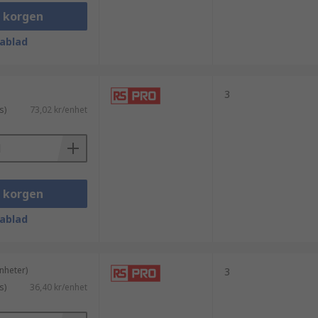
i korgen
ar både funktion och kompatibilitet.
ablad
3
s)
73,02 kr/enhet
i korgen
g. Kontrollera därefter om kontakten
ablad
n låsmekanism och skärmning viktiga
nheter)
3
s)
36,40 kr/enhet