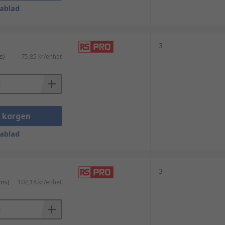
ablad
3
s)
75,85 kr/enhet
i korgen
ablad
3
ms)
102,18 kr/enhet