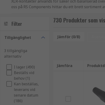
XLR-kontakter används för säker och balanserad överfö
oss på RS Components hittar du ett brett sortiment a
Kontakterna är konstruerade för att ge stabil anslutn
730 Produkter som vi
Filter
Vanliga användningsområden för XLR-kontakt
Jämför (0/8)
Återstä
Tillgänglighet
XLR-kontakter används främst där hög ljudkvalitet och 
mobila system.
3 tillgängliga
Typiska användningsområden är:
alternativ
Jämföra
Produktd
Ljud- och PA-system
I lager (490)
Beställs vid
Mikrofoner och ljudutrustning
behov (1)
Studio- och sceninstallationer
Kan beställas,
Broadcast, AV och kommunikationsutrustning
leverans vid
senare datum
Olika typer av XLR-kontakter
(186)