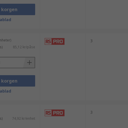
i korgen
ablad
nheter)
3
s)
85,12 kr/påse
i korgen
ablad
3
s)
74,92 kr/enhet