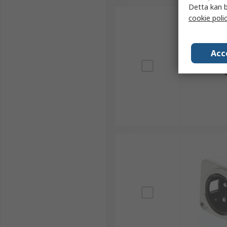
Detta kan b
cookie poli
Acc