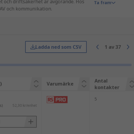
et och driftsäkerhet är avgörande. Hos
Ta fram
, AV och kommunikation.
kvent inkoppling.
Ladda ned som CSV
1
av
37
ndard i både fasta installationer och
Antal
)
Varumärke
kontakter
5
s)
52,30 kr/enhet