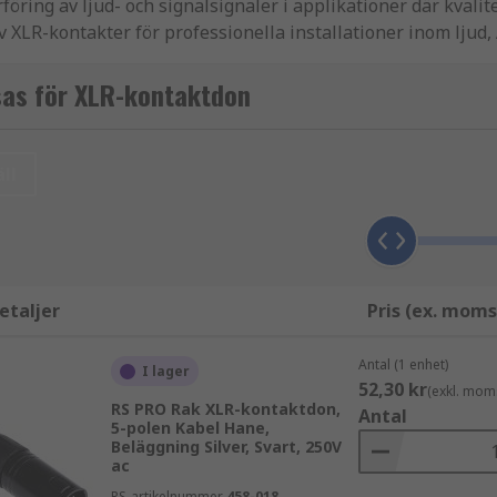
ring av ljud- och signalsignaler i applikationer där kvalit
v XLR-kontakter för professionella installationer inom ljud
ing, låg störningskänslighet och lång livslängd även vid fre
sas för XLR-kontaktdon
er
ll
tillförlitlig signalöverföring krävs. De är en etablerad sta
etaljer
Pris (ex. moms
Antal (1 enhet)
I lager
52,30 kr
(exkl. mom
RS PRO Rak XLR-kontaktdon,
Antal
5-polen Kabel Hane,
Beläggning Silver, Svart, 250V
ac
RS-artikelnummer
458-018