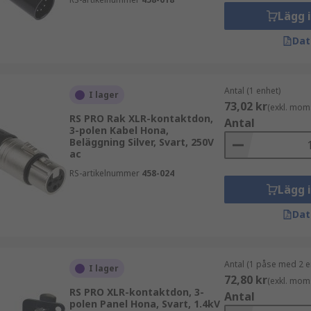
Lägg 
antal poler, montering och användningsområde. Valet påverk
Dat
Antal (1 enhet)
I lager
ationer
73,02 kr
(exkl. mom
RS PRO Rak XLR-kontaktdon,
Antal
3-polen Kabel Hona,
Beläggning Silver, Svart, 250V
ac
RS-artikelnummer
458-024
Lägg 
en ska användas för mikrofon, signal eller annan tillämpnin
Dat
iska krav som gäller. För professionella ljudmiljöer är äve
ivning vid behov.
Antal (1 påse med 2 e
I lager
t
72,80 kr
(exkl. mom
RS PRO XLR-kontaktdon, 3-
Antal
polen Panel Hona, Svart, 1.4kV