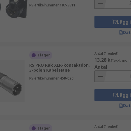
Vårt eget varumärke kombinerar verifierad kvalitet, stabil 
RS-artikelnummer
187-3811
ion och underhåll.
Lägg 
Dat
Antal (1 enhet)
I lager
13,28 kr
(exkl. mom
RS PRO Rak XLR-kontaktdon,
Antal
3-polen Kabel Hane
RS-artikelnummer
458-020
Lägg 
g tillgänglighet och teknisk expertis. Utforska våra XLR-ko
Dat
Antal (1 enhet)
I lager