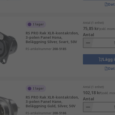
Dat
Antal (1 enhet)
I lager
75,85 kr
(exkl. mom
RS PRO Rak XLR-kontaktdon,
Antal
3-polen Panel Hona,
Beläggning Silver, Svart, 50V
RS-artikelnummer
208-5185
Lägg 
Dat
Antal (1 enhet)
I lager
102,18 kr
(exkl. mo
RS PRO Rak XLR-kontaktdon,
Antal
3-polen Panel Hane,
Beläggning Guld, Silver, 50V
RS-artikelnummer
208-5186