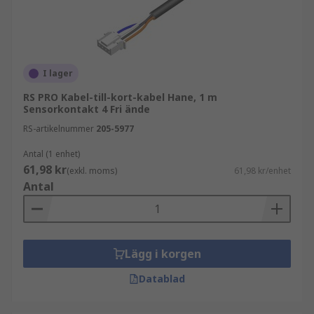
Vanliga användningsområden
Kretskortskablar används i många typer av
elektroniska och industriella installationer,
I lager
exempelvis:
RS PRO Kabel-till-kort-kabel Hane, 1 m
Sensorkontakt 4 Fri ände
Industriella styrsystem
RS-artikelnummer
205-5977
Medicinteknisk utrustning
Antal (1 enhet)
Telekommunikation
61,98 kr
(exkl. moms)
61,98 kr/enhet
Antal
Dator- och serverlösningar
Test- och mätsystem
Konsumentelektronik
Lägg i korgen
Flatkablar och tråd-till-kort-lösningar är särskilt
Datablad
vanliga där kompakt design och effektiv intern
anslutning krävs.