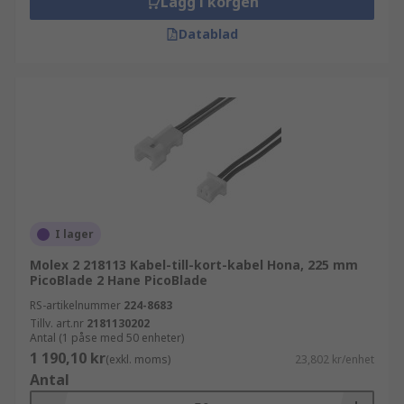
Lägg i korgen
Datablad
I lager
Molex 2 218113 Kabel-till-kort-kabel Hona, 225 mm
PicoBlade 2 Hane PicoBlade
RS-artikelnummer
224-8683
Tillv. art.nr
2181130202
Antal (1 påse med 50 enheter)
1 190,10 kr
(exkl. moms)
23,802 kr/enhet
Antal