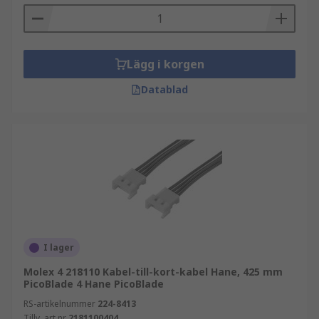
Lägg i korgen
Datablad
I lager
Molex 4 218110 Kabel-till-kort-kabel Hane, 425 mm
PicoBlade 4 Hane PicoBlade
RS-artikelnummer
224-8413
Tillv. art.nr
2181100404