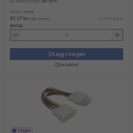
RS-artikelnummer
205-5979
Antal (1 enhet)
97,17 kr
(exkl. moms)
97,17 kr/enhet
Antal
Lägg i korgen
Datablad
I lager