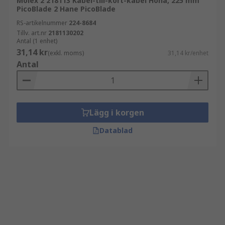
Molex 2 218113 Kabel-till-kort-kabel Hona, 225 mm
PicoBlade 2 Hane PicoBlade
RS-artikelnummer
224-8684
Tillv. art.nr
2181130202
Antal (1 enhet)
31,14 kr
(exkl. moms)
31,14 kr/enhet
Antal
Lägg i korgen
Datablad