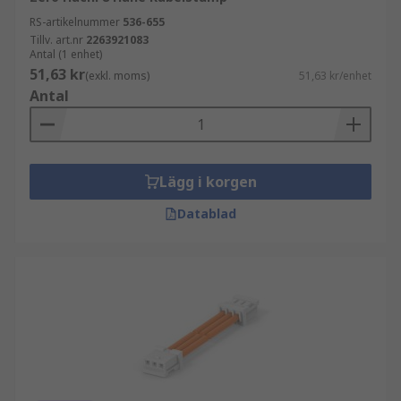
RS-artikelnummer
536-655
Tillv. art.nr
2263921083
Antal (1 enhet)
51,63 kr
(exkl. moms)
51,63 kr/enhet
Antal
Lägg i korgen
Datablad