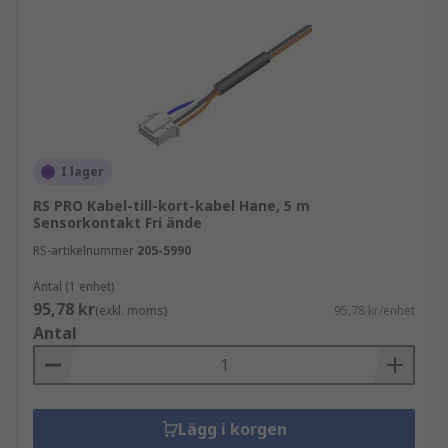
Så väljer du rätt kretskortskabel
Vid val av kretskortskablar är det viktigt att ta
hänsyn till både elektriska och mekaniska krav.
Några viktiga faktorer är:
Kontaktpitch och kompatibilitet
I lager
RS PRO Kabel-till-kort-kabel Hane, 5 m
Kontrollera att kabeln passar kontaktens
Sensorkontakt Fri ände
dimensioner och anslutningstyp för att
RS-artikelnummer
205-5990
säkerställa korrekt montering.
Antal (1 enhet)
Antal ledare
95,78 kr
(exkl. moms)
95,78 kr/enhet
Antal
Välj rätt antal ledare beroende på
signalöverföring och strömbehov i applikationen.
Kabeltyp och flexibilitet
Lägg i korgen