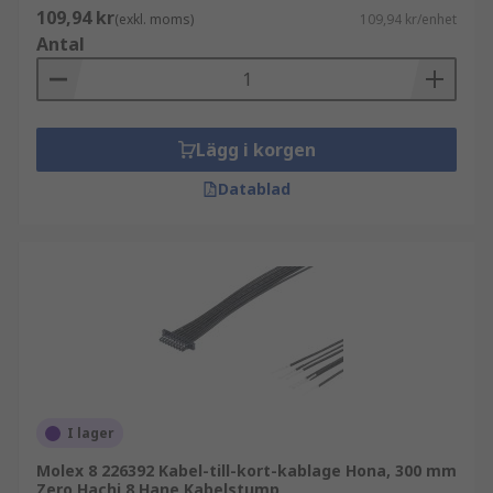
109,94 kr
(exkl. moms)
109,94 kr/enhet
Antal
Lägg i korgen
Datablad
I lager
Molex 8 226392 Kabel-till-kort-kablage Hona, 300 mm
Zero Hachi 8 Hane Kabelstump