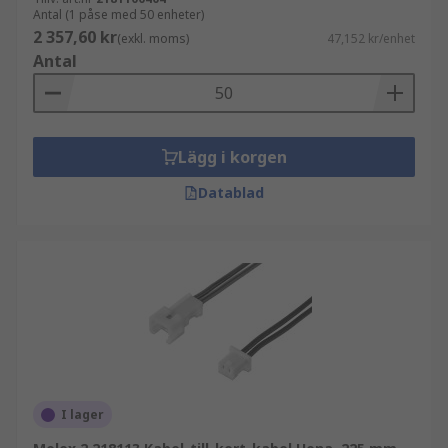
Antal (1 påse med 50 enheter)
2 357,60 kr
(exkl. moms)
47,152 kr/enhet
Antal
Lägg i korgen
Datablad
I lager