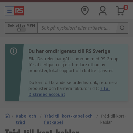
0
Sök efter MPN
Du har omdirigerats till RS Sverige
Elfa-Distrelec har gått samman med RS Group
för att erbjuda dig ett bredare utbud av
produkter, lokal support och bättre tjänster.
Du kan fortfarande se orderhistorik, returnera
produkter och hantera fakturor i ditt
Elfa-
Distrelec account
/
Kabel och
/
Tråd till kort-kabel och
/
Tråd-till-kort-
tråd
flatkabel
kablar
Tråd-till-kort-kablar