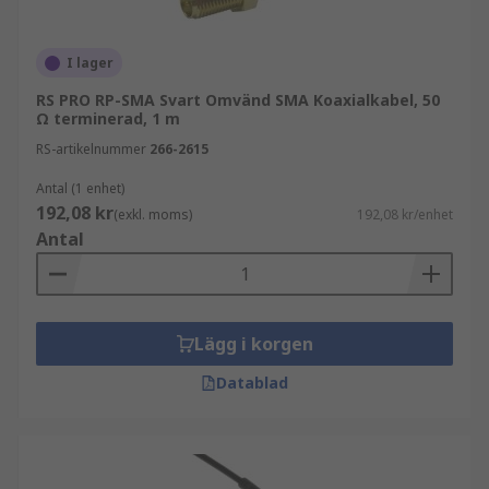
kabelstrumpor
kabelgenomföringar
I lager
RS PRO
RS PRO RP-SMA Svart Omvänd SMA Koaxialkabel, 50
Ω terminerad, 1 m
I sortimentet hittar du även koaxialkabel från RS
RS-artikelnummer
266-2615
PRO, vårt eget varumärke. RS PRO kombinerar
Antal (1 enhet)
hög kvalitet, tillförlitlighet och prisvärde och är
192,08 kr
(exkl. moms)
192,08 kr/enhet
ett starkt val för professionella installationer.
Antal
Se RS PRO-sortimentet här
Köpråd
Lägg i korgen
När du väljer koaxialkabel är det viktigt att ta
Datablad
hänsyn till impedans, skärmning,
frekvensområde och installationsmiljö. Rätt val
säkerställer optimal signalöverföring och lång
livslängd.