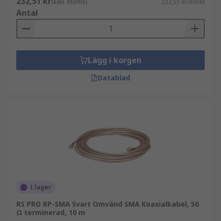
232,51 kr
(exkl. moms)
232,51 kr/enhet
Antal
Lägg i korgen
Datablad
I lager
RS PRO RP-SMA Svart Omvänd SMA Koaxialkabel, 50
Ω terminerad, 10 m