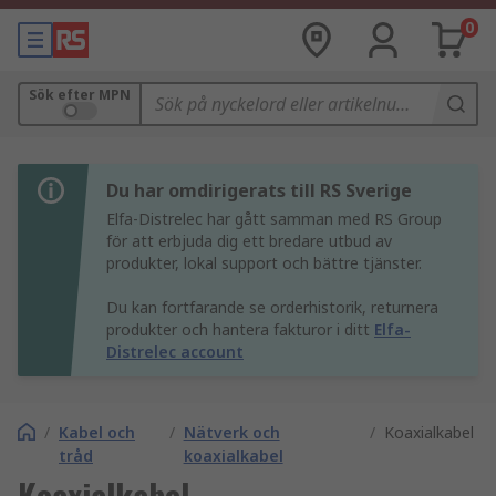
0
Sök efter MPN
Du har omdirigerats till RS Sverige
Elfa-Distrelec har gått samman med RS Group
för att erbjuda dig ett bredare utbud av
produkter, lokal support och bättre tjänster.
Du kan fortfarande se orderhistorik, returnera
produkter och hantera fakturor i ditt
Elfa-
Distrelec account
/
Kabel och
/
Nätverk och
/
Koaxialkabel
tråd
koaxialkabel
Koaxialkabel