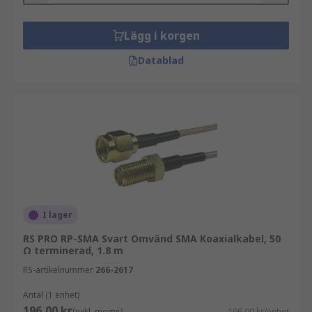
Lägg i korgen
Datablad
I lager
RS PRO RP-SMA Svart Omvänd SMA Koaxialkabel, 50
Ω terminerad, 1.8 m
RS-artikelnummer
266-2617
Antal (1 enhet)
196,00 kr
(exkl. moms)
196,00 kr/enhet