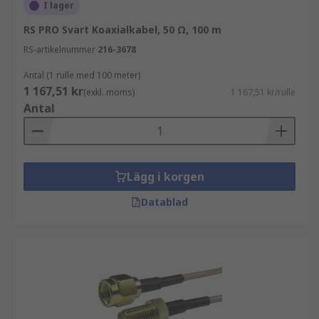
ge hög signalintegritet över längre avstånd
I lager
skydda mot yttre påverkan
RS PRO Svart Koaxialkabel, 50 Ω, 100 m
säkerställa pålitlig prestanda i krävande
RS-artikelnummer
216-3678
miljöer
Antal (1 rulle med 100 meter)
1 167,51 kr
(exkl. moms)
1 167,51 kr/rulle
Koaxialkablar används ofta i:
Antal
telekommunikation och nätverk
radio- och RF-applikationer
Lägg i korgen
video- och övervakningssystem
Datablad
test- och mätutrustning
Relaterad kabelhantering
Koaxialkabel används ofta tillsammans med:
datakablar