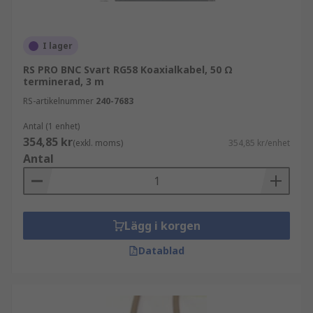
I lager
RS PRO BNC Svart RG58 Koaxialkabel, 50 Ω
terminerad, 3 m
RS-artikelnummer
240-7683
Antal (1 enhet)
354,85 kr
(exkl. moms)
354,85 kr/enhet
Antal
Lägg i korgen
Datablad