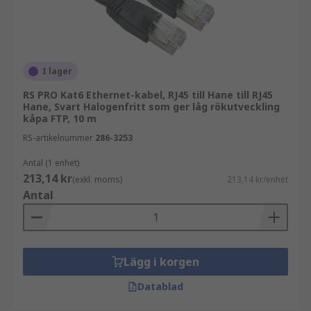
I lager
RS PRO Kat6 Ethernet-kabel, RJ45 till Hane till RJ45
Hane, Svart Halogenfritt som ger låg rökutveckling
kåpa FTP, 10 m
RS-artikelnummer
286-3253
Antal (1 enhet)
213,14 kr
(exkl. moms)
213,14 kr/enhet
Antal
Lägg i korgen
Datablad