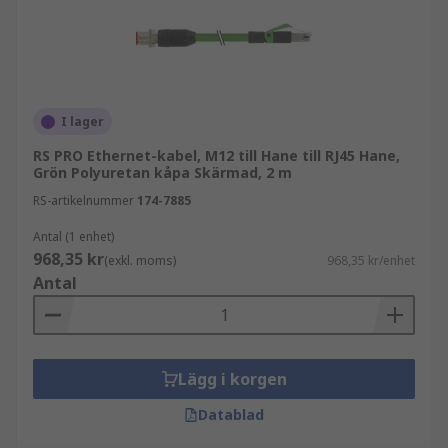
kabelgenomföringar
RS PRO
I sortimentet hittar du även ethernet-kablar från
I lager
RS PRO, vårt eget varumärke. RS PRO kombinerar
RS PRO Ethernet-kabel, M12 till Hane till RJ45 Hane,
kvalitet, hållbarhet och prisvärde och är ett
Grön Polyuretan kåpa Skärmad, 2 m
pålitligt val för professionella
RS-artikelnummer
174-7885
nätverksinstallationer.
Antal (1 enhet)
Se RS PRO-sortimentet här
968,35 kr
(exkl. moms)
968,35 kr/enhet
Antal
Köpråd
När du väljer ethernet-kabel är det viktigt att ta
hänsyn till kategori (t.ex. Cat5e, Cat6 eller Cat7),
Lägg i korgen
längd, skärmning och installationsmiljö. Rätt val
Datablad
säkerställer optimal hastighet och stabil
nätverksdrift.