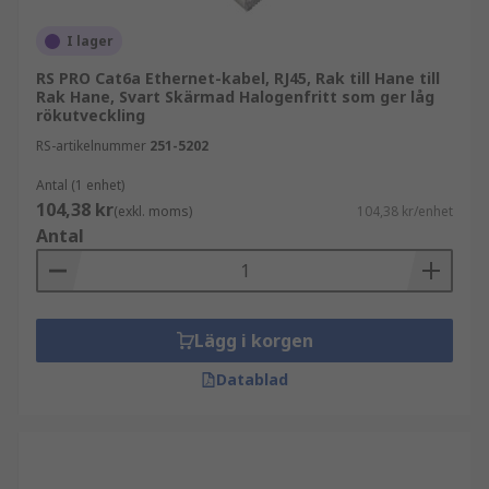
minska störningar med skärmade alternativ
säkerställa tillförlitlig anslutning
I lager
stödja olika nätverksstandarder
RS PRO Cat6a Ethernet-kabel, RJ45, Rak till Hane till
Rak Hane, Svart Skärmad Halogenfritt som ger låg
rökutveckling
Ethernet-kablar används ofta i:
RS-artikelnummer
251-5202
kontors- och företagsnätverk
Antal (1 enhet)
104,38 kr
(exkl. moms)
104,38 kr/enhet
datacenter och servermiljöer
Antal
industriella system och automation
hemnätverk och IT-installationer
Relaterad kabelhantering
Lägg i korgen
Datablad
Ethernet-kablar används ofta tillsammans med:
datakablar
kabelstrumpor