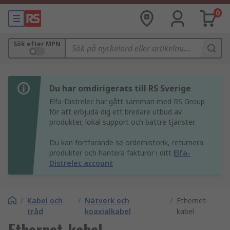
0
Sök efter MPN
Du har omdirigerats till RS Sverige
Elfa-Distrelec har gått samman med RS Group
för att erbjuda dig ett bredare utbud av
produkter, lokal support och bättre tjänster.
Du kan fortfarande se orderhistorik, returnera
produkter och hantera fakturor i ditt
Elfa-
Distrelec account
/
Kabel och
/
Nätverk och
/
Ethernet-
tråd
koaxialkabel
kabel
Ethernet-kabel