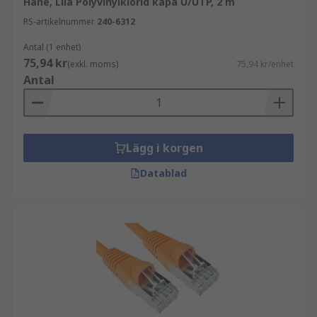
Hane, Lila Polyvinylklorid kåpa U/UTP, 2 m
RS-artikelnummer
240-6312
Antal (1 enhet)
75,94 kr
(exkl. moms)
75,94 kr/enhet
Antal
Lägg i korgen
Datablad