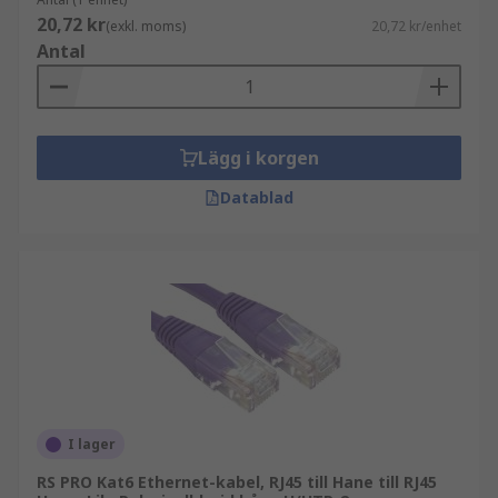
20,72 kr
(exkl. moms)
20,72 kr/enhet
Antal
Lägg i korgen
Datablad
I lager
RS PRO Kat6 Ethernet-kabel, RJ45 till Hane till RJ45