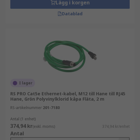
Lägg i korgen
Datablad
I lager
RS PRO Cat5e Ethernet-kabel, M12 till Hane till RJ45
Hane, Grön Polyvinylklorid kåpa Fläta, 2 m
RS-artikelnummer
201-7180
Antal (1 enhet)
374,94 kr
(exkl. moms)
374,94 kr/enhet
Antal