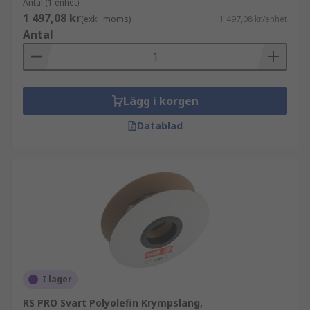
Antal (1 enhet)
1 497,08 kr
(exkl. moms)
1 497,08 kr/enhet
Antal
Lägg i korgen
Datablad
I lager
RS PRO Svart Polyolefin Krympslang,