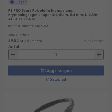
I lager
minska slitage och mekanisk påverkan
RS PRO Svart Polyolefin Krympslang,
skapa en organiserad och professionell
Krympningsegenskaper 3:1, diam. 6.4 mm, L 1.22m
kabeldragning
AIS-C3X0064BK
RS-artikelnummer
234-5902
Krympslang används ofta i:
Antal (1 enhet)
59,54 kr
elinstallation och elektronik
(exkl. moms)
59,54 kr/enhet
Antal
industriella applikationer
fordons- och transportlösningar
reparation och underhåll av kablar
Lägg i korgen
Relaterad kabelhantering
Datablad
Krympslang används ofta tillsammans med andra
lösningar:
kabelgenomföringar