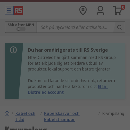
0
Sök efter MPN
Du har omdirigerats till RS Sverige
Elfa-Distrelec har gått samman med RS Group
för att erbjuda dig ett bredare utbud av
produkter, lokal support och bättre tjänster.
Du kan fortfarande se orderhistorik, returnera
produkter och hantera fakturor i ditt
Elfa-
Distrelec account
/
Kabel och
/
Kabelskarvar och
/
Krympslang
tråd
kabelstrumpor
Krympslang