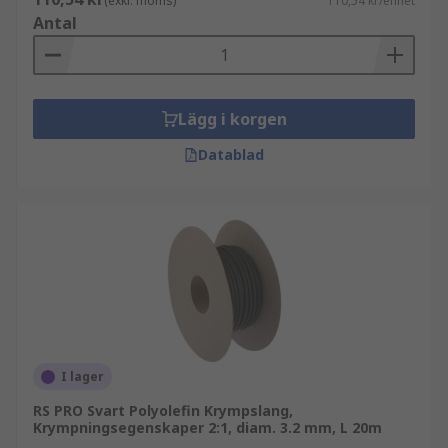
(exkl. moms)
110,54 kr/enhet
Antal
Lägg i korgen
Datablad
I lager
RS PRO Svart Polyolefin Krympslang,
Krympningsegenskaper 2:1, diam. 3.2 mm, L 20m