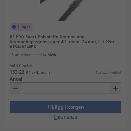
kabelhylsor
buntband och infästningar
RS PRO
I lager
RS PRO Svart Polyolefin Krympslang,
I sortimentet hittar du även krympslang från RS
Krympningsegenskaper 4:1, diam. 24 mm, L 1.22m
AIS4x0240BK
PRO, vårt eget varumärke. RS PRO kombinerar
kvalitet, hållbarhet och prisvärde och är ett
RS-artikelnummer
234-5898
pålitligt val för professionella användare.
Antal (1 enhet)
153,22 kr
(exkl. moms)
153,22 kr/enhet
Se RS PRO-sortimentet här
Antal
Köpråd
När du väljer krympslang är det viktigt att ta
Lägg i korgen
hänsyn till krympförhållande, material,
temperaturtålighet och diameter. Rätt val
Datablad
säkerställer optimal passform och långvarigt
skydd.