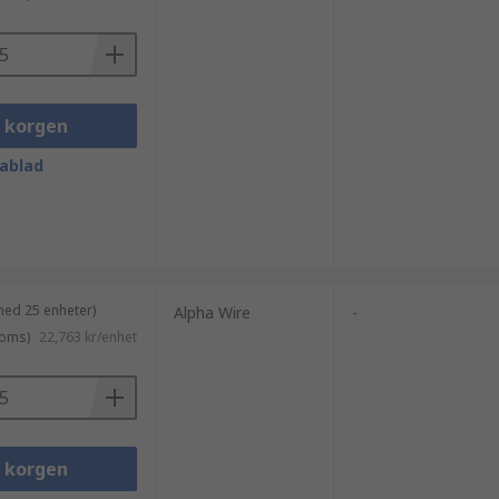
i korgen
ablad
och prisvärde och är ett pålitligt val
med 25 enheter)
Alpha Wire
-
moms)
22,763 kr/enhet
eter. Rätt val säkerställer optimal
i korgen