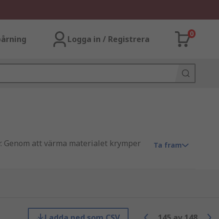
0
årning
Logga in / Registrera
er. Genom att värma materialet krymper
Ta fram
ationer.
Ladda ned som CSV
145
av
148