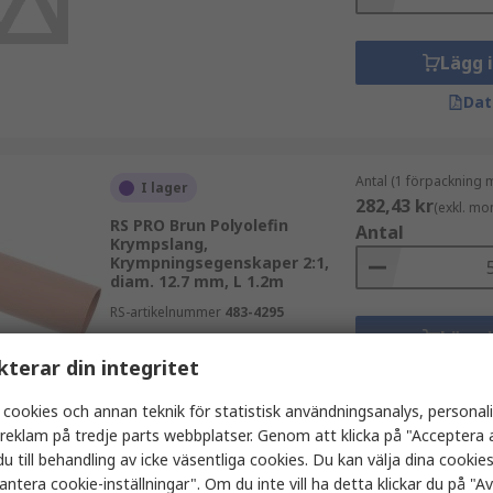
Lägg 
Dat
Antal (1 förpackning 
I lager
282,43 kr
(exkl. mo
RS PRO Brun Polyolefin
Antal
Krympslang,
Krympningsegenskaper 2:1,
diam. 12.7 mm, L 1.2m
RS-artikelnummer
483-4295
Lägg 
kterar din integritet
Dat
 cookies och annan teknik för statistisk användningsanalys, personal
a reklam på tredje parts webbplatser. Genom att klicka på "Acceptera a
Antal (1 påse med 1 e
u till behandling av icke väsentliga cookies. Du kan välja dina cooki
Tillfälligt slut
168,12 kr
antera cookie-inställningar". Om du inte vill ha detta klickar du på "Avv
(exkl. mo