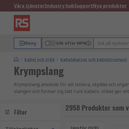
Våra tjänster
Industry hub
Support
Nya produkter
Meny
Sök efter MPN
/
Kabel och tråd
/
Kabelskarvar och kabelstrumpor
Krympslang
Krympslang används för att isolera, skydda och organ
slangen och formar sig tätt runt kabeln, vilket ger et
Hos oss på RS Components hittar du krympslang i flera
2958 Produkter som v
Filter
Fördelar med krympslang
Jämför (0/8)
Återstä