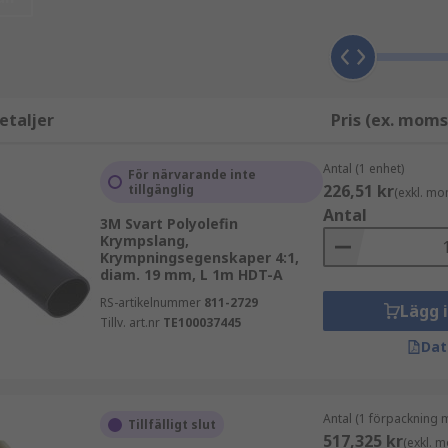
:
etaljer
Pris (ex. moms
ragning
Antal (1 enhet)
För närvarande inte
226,51 kr
tillgänglig
(exkl. mo
Antal
3M Svart Polyolefin
Krympslang,
Krympningsegenskaper 4:1,
diam. 19 mm, L 1m HDT-A
RS-artikelnummer
811-2729
Lägg 
Tillv. art.nr
TE100037445
Dat
Antal (1 förpackning 
Tillfälligt slut
ningar:
517,325 kr
(exkl. 