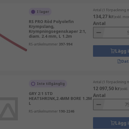
Antal (1 förpackning 
I lager
134,27 kr
(exkl. mo
RS PRO Röd Polyolefin
Antal
Krympslang,
Krympningsegenskaper 2:1,
diam. 2.4 mm, L 1.2m
RS-artikelnummer
397-994
Lägg 
Dat
Antal (1 förpackning 
Inte tillgänglig
12 097,50 kr
(exkl
GRY 2:1 STD
Antal
HEATSHRINK,2.4MM BORE 1.2M
L
RS-artikelnummer
190-2246
Lägg 