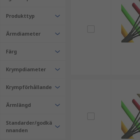
kabelgenomföringar
Produkttyp
kabelhylsor
buntband och infästningar
Ärmdiameter
RS PRO
Färg
I sortimentet hittar du även krympslang från RS PRO, 
för professionella användare.
Krympdiameter
Se RS PRO-sortimentet här
Krympförhållande
Köpråd
Ärmlängd
När du väljer krympslang är det viktigt att ta hänsyn
passform och långvarigt skydd.
Standarder/godkä
nnanden