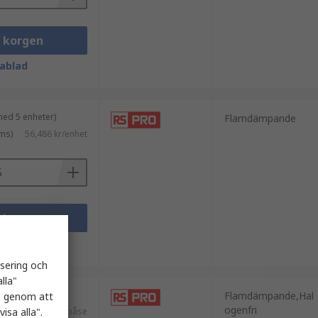
i korgen
ablad
med 5 enheter)
Flamdämpande
ms)
56,486 kr/enhet
i korgen
ablad
isering och
lla"
nhet)
Flamdämpande,Hal
es genom att
ogenfri
isa alla".
ms)
168,12 kr/påse