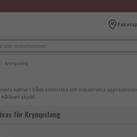
Paketsp
/
Krympslang
isera kablar i både elektriska och industriella applikation
t hållbart skydd.
 dimensioner, färger och material för olika typer av install
isas för Krympslang
ll