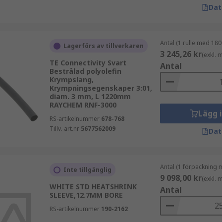
Dat
Antal (1 rulle med 180
Lagerförs av tillverkaren
3 245,26 kr
(exkl.
TE Connectivity Svart
Antal
Bestrålad polyolefin
Krympslang,
Krympningsegenskaper 3:01,
diam. 3 mm, L 1220mm
RAYCHEM RNF-3000
Lägg 
RS-artikelnummer
678-768
Tillv. art.nr
5677562009
Dat
Antal (1 förpackning 
Inte tillgänglig
9 098,00 kr
(exkl.
WHITE STD HEATSHRINK
Antal
SLEEVE,12.7MM BORE
RS-artikelnummer
190-2162