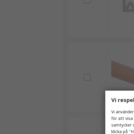
Vi respe
Vi använder
för att vis
samtycker d
klicka på "H