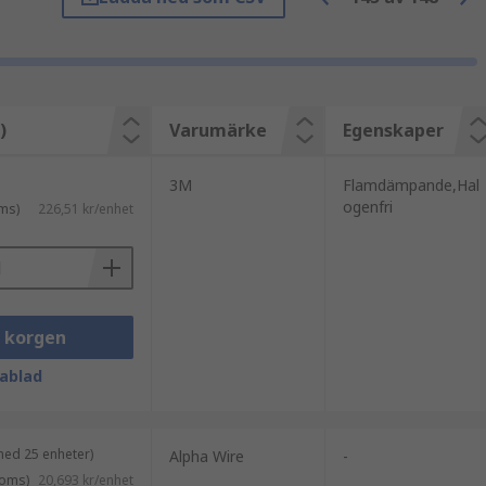
)
Varumärke
Egenskaper
3M
Flamdämpande,Hal
ogenfri
ms)
226,51 kr/enhet
i korgen
ablad
med 25 enheter)
Alpha Wire
-
moms)
20,693 kr/enhet