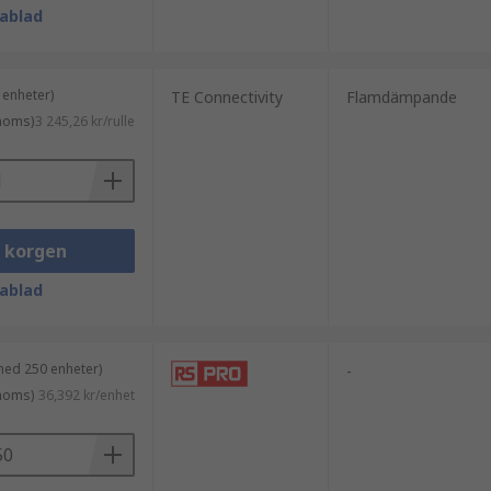
ablad
 enheter)
TE Connectivity
Flamdämpande
 moms)
3 245,26 kr/rulle
i korgen
ablad
med 250 enheter)
-
 moms)
36,392 kr/enhet