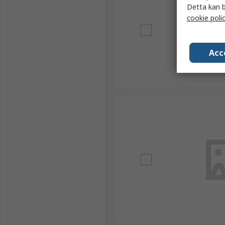
Detta kan b
cookie poli
Acc