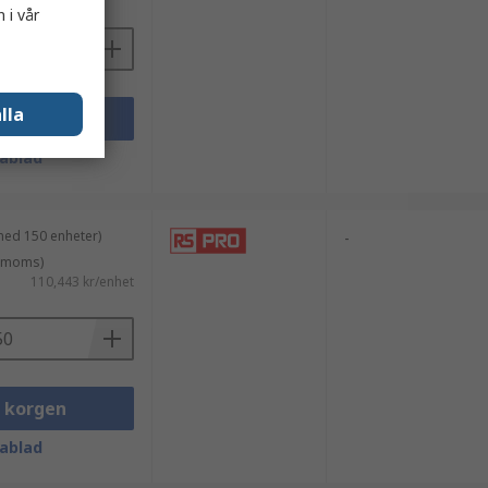
 i vår
lla
i korgen
ablad
med 150 enheter)
-
. moms)
110,443 kr/enhet
i korgen
ablad