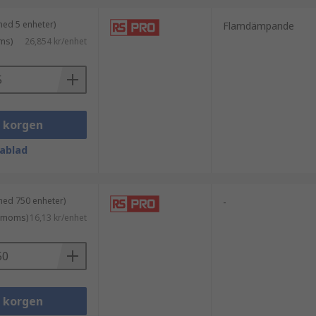
med 5 enheter)
Flamdämpande
ms)
26,854 kr/enhet
i korgen
ablad
med 750 enheter)
-
. moms)
16,13 kr/enhet
i korgen