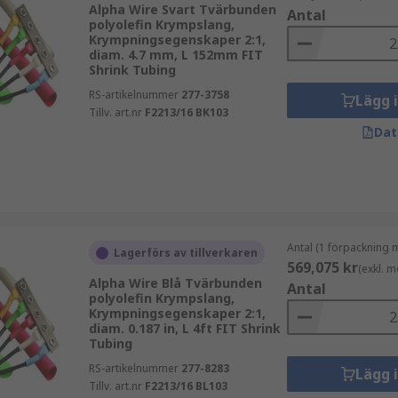
Alpha Wire Svart Tvärbunden
Antal
polyolefin Krympslang,
Krympningsegenskaper 2:1,
diam. 4.7 mm, L 152mm FIT
Shrink Tubing
RS-artikelnummer
277-3758
Lägg 
Tillv. art.nr
F2213/16 BK103
Dat
vårt eget varumärke. RS PRO kombinerar kvalitet, hållbarhet 
Antal (1 förpackning 
Lagerförs av tillverkaren
569,075 kr
(exkl. 
Alpha Wire Blå Tvärbunden
Antal
polyolefin Krympslang,
Krympningsegenskaper 2:1,
 till krympförhållande, material, temperaturtålighet och diam
diam. 0.187 in, L 4ft FIT Shrink
Tubing
RS-artikelnummer
277-8283
Lägg 
Tillv. art.nr
F2213/16 BL103