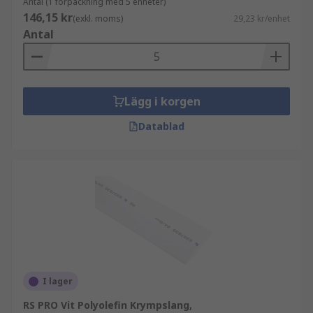
Antal (1 förpackning med 5 enheter)
146,15 kr
(exkl. moms)
29,23 kr/enhet
Antal
Lägg i korgen
Datablad
I lager
RS PRO Vit Polyolefin Krympslang,