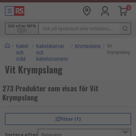
0
Sök efter MPN
/
Kabel
/
Kabelskarvar
/
Krympslang
/
Vit
och
och
Krympslang
tråd
kabelstrumpor
Vit Krympslang
273 Produkter som visas för Vit
Krympslang
Filter (1)
Sortera efter
Relevans