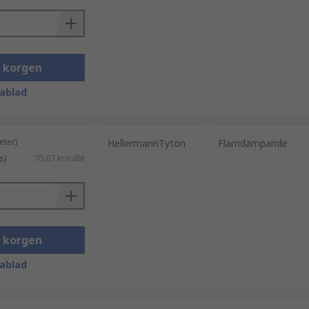
i korgen
ablad
eter)
HellermannTyton
Flamdämpande
s)
70,67 kr/rulle
i korgen
ablad