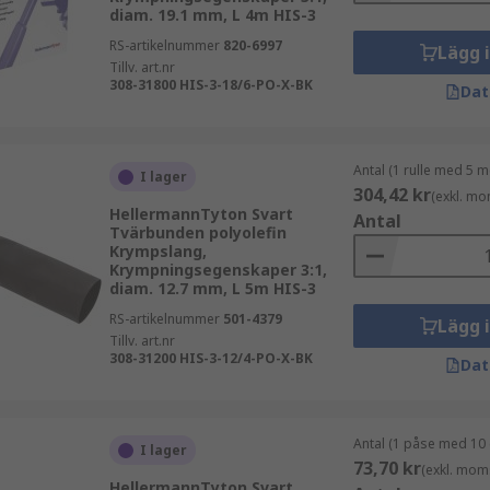
diam. 19.1 mm, L 4m HIS-3
RS-artikelnummer
820-6997
Lägg 
Tillv. art.nr
308-31800 HIS-3-18/6-PO-X-BK
Dat
Antal (1 rulle med 5 m
I lager
304,42 kr
(exkl. mo
HellermannTyton Svart
Antal
Tvärbunden polyolefin
Krympslang,
Krympningsegenskaper 3:1,
diam. 12.7 mm, L 5m HIS-3
RS-artikelnummer
501-4379
Lägg 
Tillv. art.nr
308-31200 HIS-3-12/4-PO-X-BK
Dat
Antal (1 påse med 10 
I lager
73,70 kr
(exkl. mom
HellermannTyton Svart