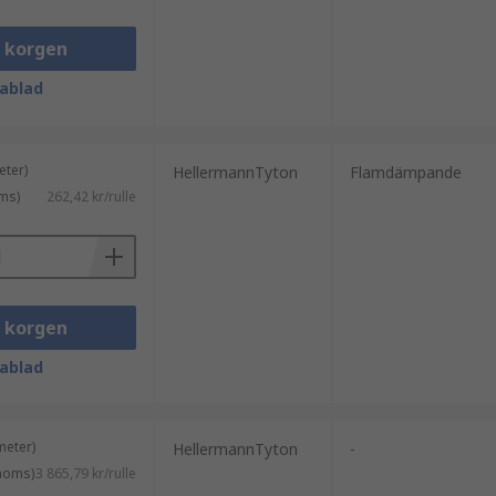
i korgen
ablad
eter)
HellermannTyton
Flamdämpande
ms)
262,42 kr/rulle
i korgen
ablad
meter)
HellermannTyton
-
 moms)
3 865,79 kr/rulle