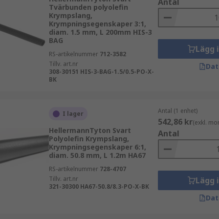
Antal
Tvärbunden polyolefin
Krympslang,
Krympningsegenskaper 3:1,
diam. 1.5 mm, L 200mm HIS-3
BAG
Lägg 
RS-artikelnummer
712-3582
Tillv. art.nr
Dat
308-30151 HIS-3-BAG-1.5/0.5-PO-X-
BK
Antal (1 enhet)
I lager
542,86 kr
(exkl. mo
HellermannTyton Svart
Antal
Polyolefin Krympslang,
Krympningsegenskaper 6:1,
diam. 50.8 mm, L 1.2m HA67
RS-artikelnummer
728-4707
Tillv. art.nr
Lägg 
321-30300 HA67-50.8/8.3-PO-X-BK
Dat