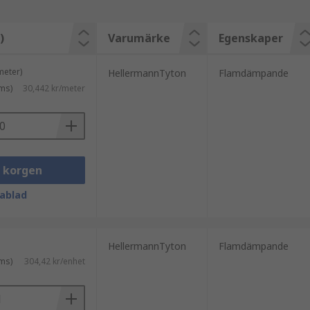
)
Varumärke
Egenskaper
meter)
HellermannTyton
Flamdämpande
ms)
30,442 kr/meter
i korgen
ablad
HellermannTyton
Flamdämpande
ms)
304,42 kr/enhet