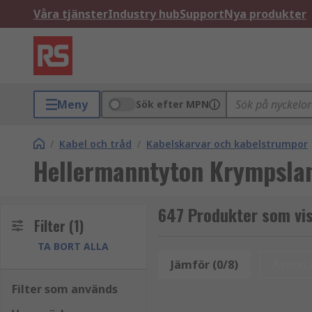
Våra tjänster
Industry hub
Support
Nya produkter
Meny
Sök efter MPN
/
Kabel och tråd
/
Kabelskarvar och kabelstrumpor
Hellermanntyton Krympsla
647 Produkter som vi
Filter
(1)
TA BORT ALLA
Jämför (0/8)
Återstä
Filter som används