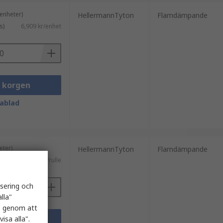
enheter)
HellermannTyton
Flamdämpande
s)
6,909 kr/enhet
i korgen
ablad
eter)
HellermannTyton
Flamdämpande
ms)
304,42 kr/rulle
isering och
lla"
es genom att
i korgen
isa alla".