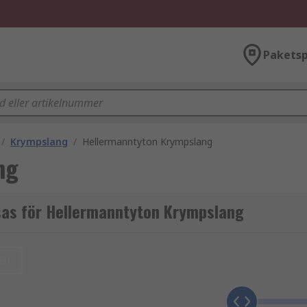
Paketsp
/
Krympslang
/
Hellermanntyton Krympslang
ng
sas för Hellermanntyton Krympslang
ll