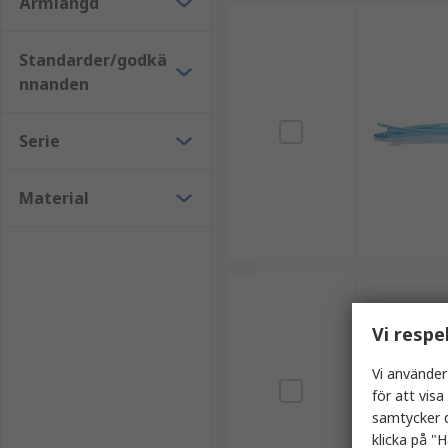
Ärmlängd
Standarder/godkä
nnanden
Serie
Material
Vi respe
Vi använder
för att vis
samtycker d
klicka på "H