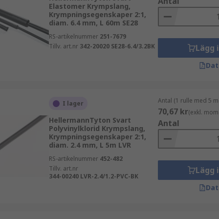
Antal
Elastomer Krympslang,
Krympningsegenskaper 2:1,
diam. 6.4 mm, L 60m SE28
RS-artikelnummer
251-7679
Tillv. art.nr
342-20020 SE28-6.4/3.2BK
Lägg 
Dat
Antal (1 rulle med 5 m
I lager
70,67 kr
(exkl. mom
HellermannTyton Svart
Antal
Polyvinylklorid Krympslang,
Krympningsegenskaper 2:1,
diam. 2.4 mm, L 5m LVR
RS-artikelnummer
452-482
Tillv. art.nr
Lägg 
344-00240 LVR-2.4/1.2-PVC-BK
Dat