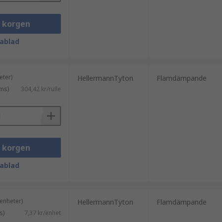
i korgen
ablad
eter)
HellermannTyton
Flamdämpande
ms)
304,42 kr/rulle
i korgen
ablad
enheter)
HellermannTyton
Flamdämpande
s)
7,37 kr/enhet