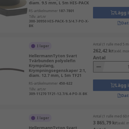
diam. 9.5 mm, L 5m HIS-PACK
RS-artikelnummer
187-7801
Lägg 
Tillv. art.nr
300-30950 HIS-PACK-9.5/4.7-PO-X-
Dat
BK
Antal (1 rulle med 5 m
I lager
262,42 kr
(exkl. mo
HellermannTyton Svart
Antal
Tvärbunden polyolefin
Krympslang,
Krympningsegenskaper 2:1,
diam. 12.7 mm, L 5m TF21
RS-artikelnummer
450-622
Lägg 
Tillv. art.nr
309-11270 TF21-12.7/6.4-PO-X-BK
Dat
Antal (1 rulle med 60 
I lager
3 865,79 kr
(exkl.
HellermannTyton Svart