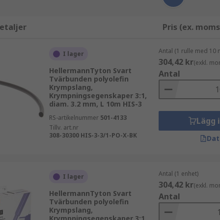
etaljer
Pris (ex. moms
Antal (1 rulle med 10 
I lager
304,42 kr
(exkl. mo
HellermannTyton Svart
Antal
Tvärbunden polyolefin
Krympslang,
Krympningsegenskaper 3:1,
diam. 3.2 mm, L 10m HIS-3
RS-artikelnummer
501-4133
Lägg 
Tillv. art.nr
308-30300 HIS-3-3/1-PO-X-BK
Dat
Antal (1 enhet)
I lager
304,42 kr
(exkl. mo
HellermannTyton Svart
Antal
Tvärbunden polyolefin
Krympslang,
Krympningsegenskaper 3:1,