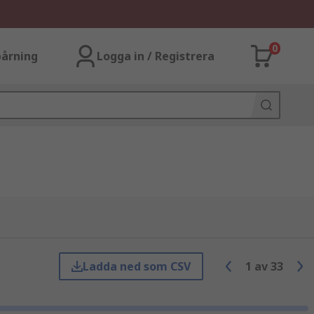
0
årning
Logga in / Registrera
Ladda ned som CSV
1
av
33