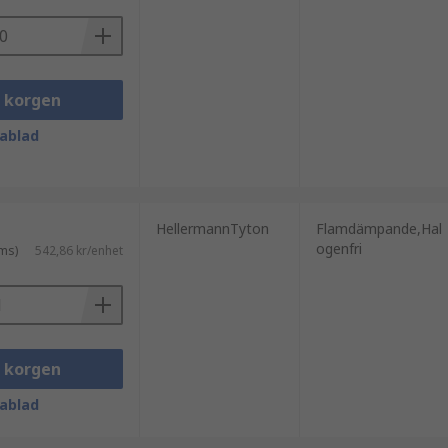
i korgen
ablad
HellermannTyton
Flamdämpande,Hal
ogenfri
ms)
542,86 kr/enhet
i korgen
ablad