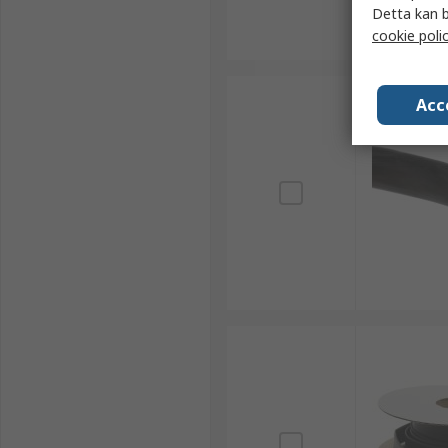
Detta kan b
cookie poli
Acc