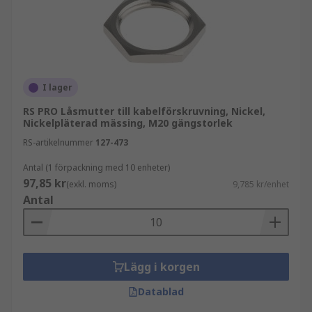
kabelgenomföringar
kabelgenomföringsadaptrar
kabelgenomföringspluggar
RS PRO
I lager
RS PRO Låsmutter till kabelförskruvning, Nickel,
Nickelpläterad mässing, M20 gängstorlek
I sortimentet hittar du även låsmuttrar till
kabelgenomföring från RS PRO, vårt eget
RS-artikelnummer
127-473
varumärke. RS PRO kombinerar kvalitet,
Antal (1 förpackning med 10 enheter)
hållbarhet och prisvärde och är ett pålitligt val
97,85 kr
(exkl. moms)
9,785 kr/enhet
för professionella installationer.
Antal
Se RS PRO-sortimentet här
Köpråd
Lägg i korgen
När du väljer låsmuttrar till kabelgenomföring är
Datablad
det viktigt att ta hänsyn till gängtyp, material och