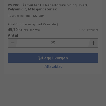
RS PRO Låsmutter till kabelförskruvning, Svart,
Polyamid 6, M16 gängstorlek
RS-artikelnummer
127-259
Antal (1 förpackning med 25 enheter)
45,70 kr
(exkl. moms)
1,828 kr/enhet
Antal
Lägg i korgen
Datablad