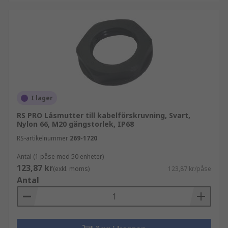
kompatibilitet med genomföringen. Rätt val
säkerställer en säker och långvarig installation.
I lager
RS PRO Låsmutter till kabelförskruvning, Svart,
Nylon 66, M20 gängstorlek, IP68
RS-artikelnummer
269-1720
Antal (1 påse med 50 enheter)
123,87 kr
(exkl. moms)
123,87 kr/påse
Antal