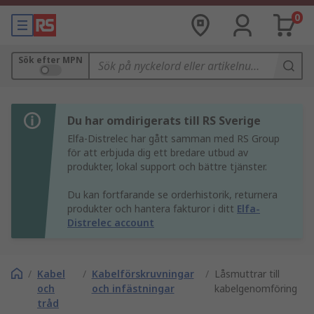
0
Sök efter MPN
Du har omdirigerats till RS Sverige
Elfa-Distrelec har gått samman med RS Group
för att erbjuda dig ett bredare utbud av
produkter, lokal support och bättre tjänster.
Du kan fortfarande se orderhistorik, returnera
produkter och hantera fakturor i ditt
Elfa-
Distrelec account
/
Kabel
/
Kabelförskruvningar
/
Låsmuttrar till
och
och infästningar
kabelgenomföring
tråd