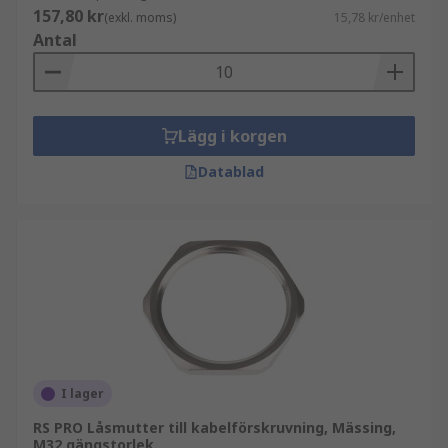
157,80 kr
(exkl. moms)
15,78 kr/enhet
Antal
Lägg i korgen
Datablad
I lager
RS PRO Låsmutter till kabelförskruvning, Mässing,
M32 gängstorlek