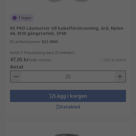
kabelgenomföringar
förhindra att komponenter lossnar vid
I lager
vibrationer
RS PRO Låsmutter till kabelförskruvning, Grå, Nylon
ge en tät och pålitlig montering
66, M20 gängstorlek, IP68
förbättra hållbarheten i installationen
RS-artikelnummer
822-9805
Antal (1 förpackning med 25 enheter)
Låsmuttrar används ofta i:
47,05 kr
(exkl. moms)
1,882 kr/enhet
Antal
elskåp och kapslingar
industriella maskiner
kontrollpaneler
Lägg i korgen
installationer med höga krav på stabilitet
Datablad
Relaterad kabelhantering
Låsmuttrar används ofta tillsammans med: