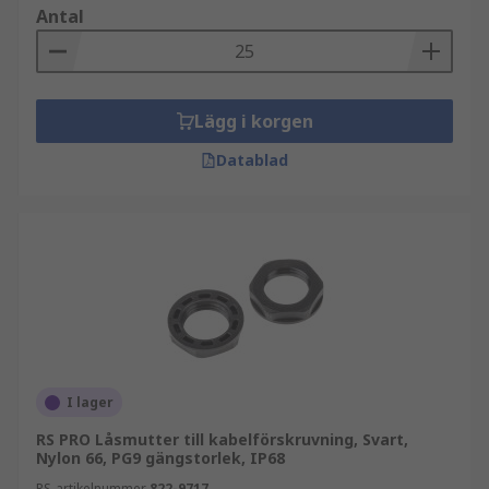
Antal
Lägg i korgen
Datablad
I lager
RS PRO Låsmutter till kabelförskruvning, Svart,
Nylon 66, PG9 gängstorlek, IP68
RS-artikelnummer
822-9717