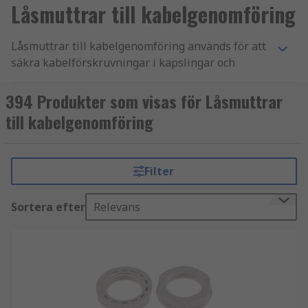
Låsmuttrar till kabelgenomföring
Låsmuttrar till kabelgenomföring används för att
säkra kabelförskruvningar i kapslingar och
paneler. De spelar en viktig roll för att skapa en
stabil och säker installation där
394 Produkter som visas för Låsmuttrar
kabelgenomföringar sitter ordentligt på plats.
till kabelgenomföring
Hos oss på RS Components hittar du låsmuttrar i
olika storlekar och material, anpassade för
Filter
industriella miljöer och professionella
installationer.
Sortera efter
Relevans
Fördelar med låsmuttrar
Låsmuttrar bidrar till en säker kabelinstallation
genom att:
säkerställa stabil infästning av