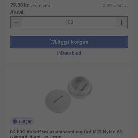
79,60 kr
(exkl. moms)
0,796 kr/enhet
Antal
Lägg i korgen
Datablad
I lager
RS PRO Kabelförskruvningsplugg Grå M25 Nylon 66
Gängad, diam. 29.7 mm