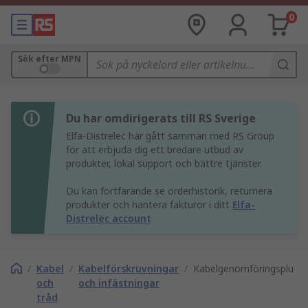
0
Sök efter MPN
Du har omdirigerats till RS Sverige
Elfa-Distrelec har gått samman med RS Group
för att erbjuda dig ett bredare utbud av
produkter, lokal support och bättre tjänster.
Du kan fortfarande se orderhistorik, returnera
produkter och hantera fakturor i ditt
Elfa-
Distrelec account
/
Kabel
/
Kabelförskruvningar
/
Kabelgenomföringsplugg
och
och infästningar
tråd