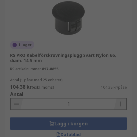
I lager
RS PRO Kabelförskruvningsplugg Svart Nylon 66,
diam. 14.5 mm
RS-artikelnummer
817-8855
Antal (1 påse med 25 enheter)
104,38 kr
(exkl. moms)
104,38 kr/påse
Antal
Lägg i korgen
Datablad