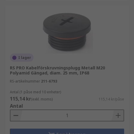
När du väljer kabelgenomföringspluggar är det
viktigt att ta hänsyn till gängtyp, material och
krav på tätning. Rätt val säkerställer att
kapslingen behåller sin skyddsnivå och funktion.
I lager
RS PRO Kabelförskruvningsplugg Metall M20
Polyamid Gängad, diam. 25 mm, IP68
RS-artikelnummer
211-6793
Antal (1 påse med 10 enheter)
115,14 kr
(exkl. moms)
115,14 kr/påse
Antal