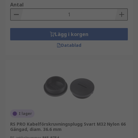
Antal
Lägg i korgen
Datablad
I lager
RS PRO Kabelförskruvningsplugg Svart M32 Nylon 66
Gängad, diam. 36.6 mm
RS-artikelnummer
865-9754