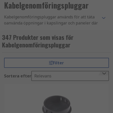
Kabelgenomföringspluggar
Kabelgenomföringspluggar används för att täta
oanvända öppningar i kapslingar och paneler där
kabelförskruvningar tidigare installerats. De är
en viktig komponent för att upprätthålla skydd
347 Produkter som visas för
mot damm, fukt och yttre påverkan i elektriska
Kabelgenomföringspluggar
installationer.
Hos oss på RS Components hittar du
Filter
kabelgenomföringspluggar och
kabelförskruvningsblindpluggar i olika storlekar
Sortera efter
Relevans
och material, anpassade för industriella miljöer
och elinstallation.
Fördelar med kabelgenomföringspluggar
Kabelgenomföringspluggar bidrar till en säker
installation genom att: