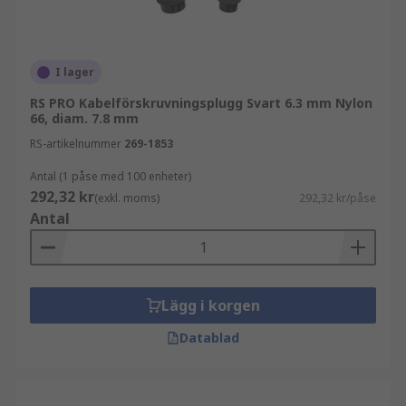
I lager
RS PRO Kabelförskruvningsplugg Svart 6.3 mm Nylon
66, diam. 7.8 mm
RS-artikelnummer
269-1853
Antal (1 påse med 100 enheter)
292,32 kr
(exkl. moms)
292,32 kr/påse
Antal
Lägg i korgen
Datablad