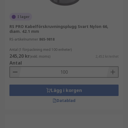
täta oanvända hål i kapslingar
I lager
bibehålla rätt IP-klass och skyddsnivå
RS PRO Kabelförskruvningsplugg Svart Nylon 66,
skydda mot damm, smuts och fukt
diam. 42.1 mm
ge en ren och professionell finish
RS-artikelnummer
865-9818
Antal (1 förpackning med 100 enheter)
Kabelgenomföringspluggar används ofta i:
245,20 kr
(exkl. moms)
2,452 kr/enhet
Antal
elskåp och kapslingar
industriella maskiner
kontrollpaneler
Lägg i korgen
installationer med förändrade
Datablad
kabeldragningar
Relaterad kabelhantering