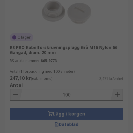
Kabelgenomföringspluggar används ofta
tillsammans med:
kabelgenomföringar
kabelhylsor
I lager
buntband och infästningar
RS PRO Kabelförskruvningsplugg Grå M16 Nylon 66
RS PRO
Gängad, diam. 20 mm
RS-artikelnummer
865-9773
I sortimentet hittar du även
Antal (1 förpackning med 100 enheter)
kabelgenomföringspluggar från RS PRO, vårt
247,10 kr
(exkl. moms)
2,471 kr/enhet
eget varumärke. RS PRO kombinerar kvalitet,
Antal
hållbarhet och prisvärde och är ett pålitligt val
för professionella installationer.
Se RS PRO-sortimentet här.
Lägg i korgen
Köpråd
Datablad