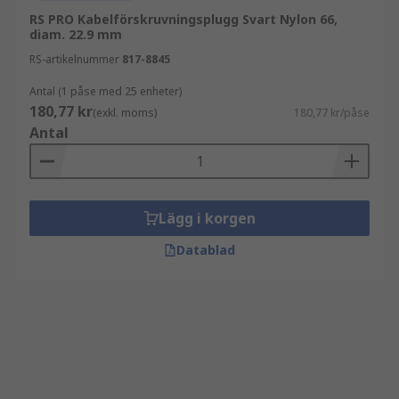
RS PRO Kabelförskruvningsplugg Svart Nylon 66,
diam. 22.9 mm
RS-artikelnummer
817-8845
Antal (1 påse med 25 enheter)
180,77 kr
(exkl. moms)
180,77 kr/påse
Antal
Lägg i korgen
Datablad