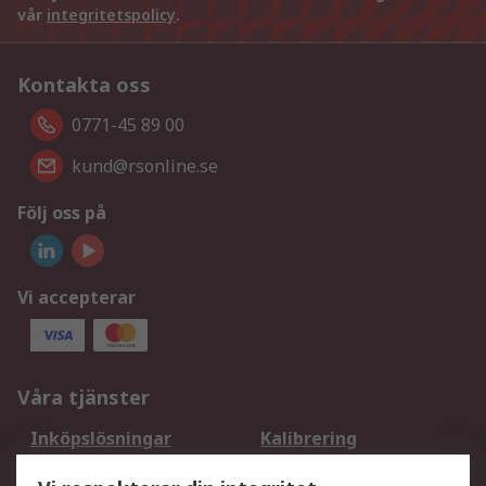
vår
integritetspolicy
.
Kontakta oss
0771-45 89 00
kund@rsonline.se
Följ oss på
Vi accepterar
Våra tjänster
Inköpslösningar
Kalibrering
Utökat sortiment
Oljetestning och analys