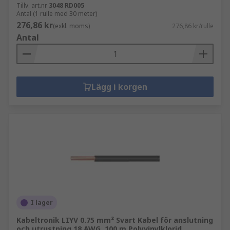
Tillv. art.nr
3048 RD005
Antal (1 rulle med 30 meter)
276,86 kr
(exkl. moms)
276,86 kr/rulle
Antal
Lägg i korgen
I lager
Kabeltronik LIYV 0.75 mm² Svart Kabel för anslutning
och utrustning 18 AWG, 100 m Polyvinylklorid