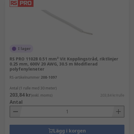
En ställverkskabel är en elektrisk kabel som
används i ställverkssystem som isolerar elektrisk
utrustning. Detta är en allmän term, eftersom
den kan syfta på många olika typer av kablar som
kan utföra jobbet, såsom tri-rated kabeln.
Ställverkssystemet hjälper till att skydda
kraftsystemet från lastförhållanden som kan
I lager
vara för höga, samt fel.
RS PRO 11028 0.51 mm² Vit Kopplingstråd, riktlinjer
0.25 mm, 600V 20 AWG, 30.5 m Modifierad
Vad är Tri-rated kabel?
polyfenyleneter
RS-artikelnummer
208-1097
Tri-Rated kabel, även känd som panelkabel, är en
Antal (1 rulle med 30 meter)
typ av enkelledarkabel som är flamskyddad och
203,84 kr
(exkl. moms)
203,84 kr/rulle
har högkvalitativ isolering. De är
Antal
högtemperaturkablar som kan arbeta
kontinuerligt i miljöer med hög värme.
Lägg i korgen