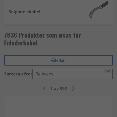
Enkelledare betyder att det finns en enda
metalltråd, vanligtvis koppar eller aluminium,
Solpanelskabel
med isolering runt om. Tråden kan ha olika
grovlekar, och när storleken på tråden ökar
minskar generellt flexibiliteten.
7836 Produkter som visas för
Vad är skillnaden mellan tråd och
Enledarkabel
enkelledare?
Filter
Tråd och enkelledare kan syfta på samma sak
beroende på hur termen tråd används. Om det
bara finns en enda tråd, då skulle tråden vara en
Sortera efter
Relevans
enkelledare.
1
av
392
Vilka typer av tråd finns det?
Följande är de vanligaste typerna av trådar som
finns tillgängliga, var och en kan användas för