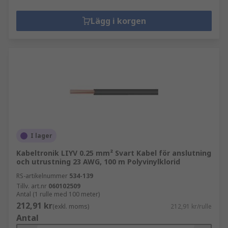
Lägg i korgen
I lager
Kabeltronik LIYV 0.25 mm² Svart Kabel för anslutning
och utrustning 23 AWG, 100 m Polyvinylklorid
RS-artikelnummer
534-139
Tillv. art.nr
060102509
Antal (1 rulle med 100 meter)
212,91 kr
(exkl. moms)
212,91 kr/rulle
Antal