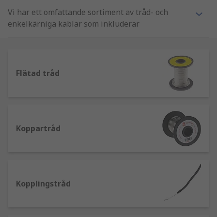
Vi har ett omfattande sortiment av tråd- och
enkelkärniga kablar som inkluderar
kopplingsutrustning och trippelklassade kablar,
anslutnings- och utrustningskablar,
termoelement och högtemperaturkablar.
Flätad tråd
Vad är en tråd?
En tråd är en enskild metalltråd eller flera trådar
tillsammans i en isolerad hylsa. De sänder och tar
emot telekommunikationssignaler, bär
Koppartråd
mekaniska belastningar och kan överföra
elektricitet. Trådar finns tillgängliga i olika
storlekar och typer som solid, enkelledare,
flertrådig och flätad.
Kopplingstråd
Vad är enkelledare?