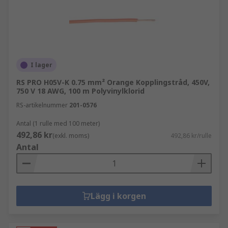
för applikationer med låg spänning och låg
ström. Används för intern datorkablage,
konsumentelektronik, hushållsapparater,
kontrollpaneler och i vissa delar av fordon.
I lager
Termoelementkabel
– används inom ett
termoelement från sensorpunkten till CJC-
RS PRO H05V-K 0.75 mm² Orange Kopplingstråd, 450V,
750 V 18 AWG, 100 m Polyvinylklorid
ändpunkten där de mäter signalen.
RS-artikelnummer
201-0576
Vilka typer av enkelledarkabel finns det?
Antal (1 rulle med 100 meter)
492,86 kr
(exkl. moms)
492,86 kr/rulle
Enkelledarkablar är bäst lämpade för fasta
Antal
installationer samt intern kabeldragning av vissa
typer av enheter. Beroende på kopparens storlek
kommer spänningen och temperaturområdet
inom vilket den kan fungera att vara olika.
Lägg i korgen
Vad är ställverk?