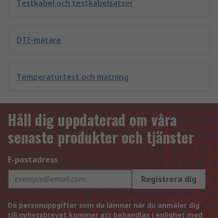
Testkabel och testkabelsatser
DTI-mätare
Temperaturtest och mätning
Håll dig uppdaterad om våra
senaste produkter och tjänster
E-postadress
Registrera dig
De personuppgifter som du lämnar när du anmäler dig
till nyhetsbrevet kommer att behandlas i enlighet med