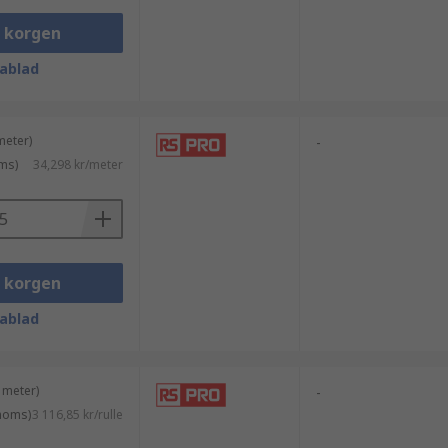
i korgen
ablad
meter)
-
ms)
34,298 kr/meter
i korgen
ablad
 meter)
-
 moms)
3 116,85 kr/rulle