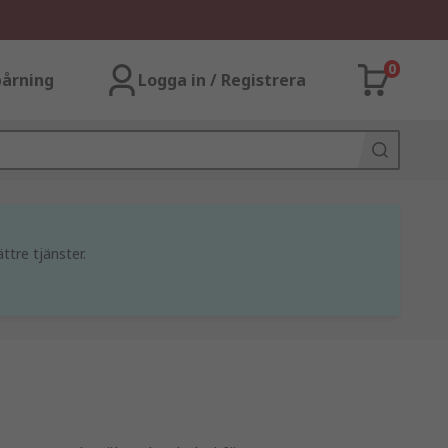
0
årning
Logga in / Registrera
ttre tjänster.