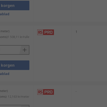
i korgen
ablad
 meter)
1
 moms)
1 508,11 kr/rulle
i korgen
ablad
itlighet och prisvärde och är ett
meter)
-
moms)
12,163 kr/meter