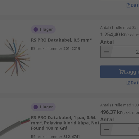
Dat
Antal (1 rulle med 25 
I lager
1 254,40 kr
(exkl.
RS PRO Datakabel, 0.5 mm²
Antal
RS-artikelnummer
201-2219
Lägg 
Dat
Antal (1 rulle med 100
I lager
496,37 kr
(exkl. mo
RS PRO Datakabel, 1 par, 0.64
Antal
mm², Polyvinylklorid kåpa, Not
Found 100 m Grå
RS-artikelnummer
812-4741