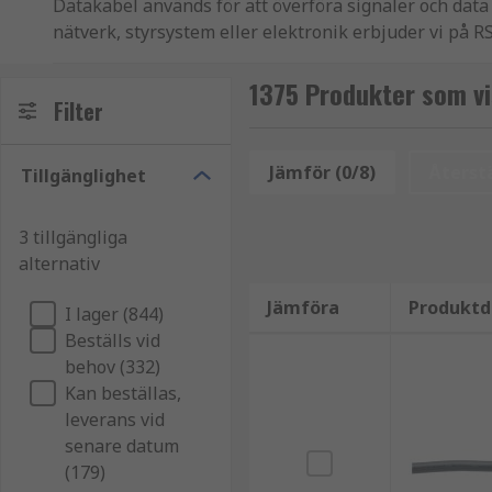
Datakabel används för att överföra signaler och data
nätverk, styrsystem eller elektronik erbjuder vi på R
Våra lösningar är utvecklade för att säkerställa stabi
1375 Produkter som vi
Filter
Fördelar med datakablar
Jämför (0/8)
Återstä
Tillgänglighet
Datakablar bidrar till effektiv kommunikation genom 
säkerställa stabil och snabb dataöverföring
3 tillgängliga
alternativ
minska störningar med skärmade alternativ
klara industriella miljöer och belastning
Jämföra
Produktd
I lager (844)
ge flexibilitet i installation och användning
Beställs vid
behov (332)
Datakablar används ofta i:
Kan beställas,
leverans vid
industriell automation och styrsystem
senare datum
(179)
nätverks- och kommunikationslösningar