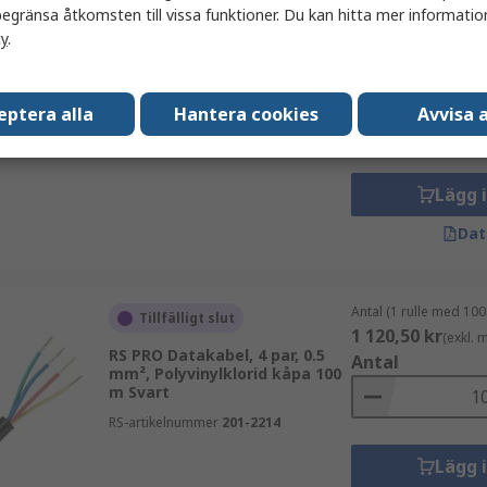
egränsa åtkomsten till vissa funktioner. Du kan hitta mer information
cy
.
Antal (1 rulle med 100
I lager
2 492,71 kr
(exkl.
RS PRO Datakabel, 1 mm²,
Antal
Polyvinylklorid kåpa, LIYCY 100
eptera alla
Hantera cookies
Avvisa a
m Grå
RS-artikelnummer
136-8217
Lägg 
Dat
Antal (1 rulle med 100
Tillfälligt slut
1 120,50 kr
(exkl.
RS PRO Datakabel, 4 par, 0.5
Antal
mm², Polyvinylklorid kåpa 100
m Svart
RS-artikelnummer
201-2214
Lägg 