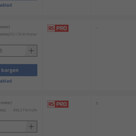
ablad
meter)
-
 moms)
50,176 kr/meter
i korgen
ablad
 meter)
1
ms)
496,37 kr/rulle