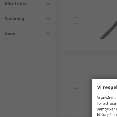
Kärntrådar
Spänning
Serie
Vi respe
Vi använder
för att vis
samtycker d
klicka på "H