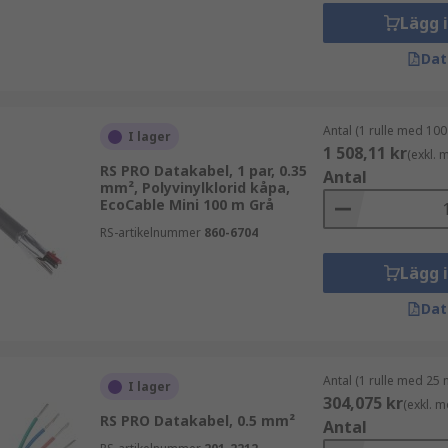
Lägg 
Dat
Antal (1 rulle med 100
I lager
1 508,11 kr
(exkl.
RS PRO Datakabel, 1 par, 0.35
Antal
mm², Polyvinylklorid kåpa,
EcoCable Mini 100 m Grå
RS-artikelnummer
860-6704
Lägg 
Dat
vårt eget varumärke. RS PRO kombinerar hög kvalitet, tillförl
Antal (1 rulle med 25 
I lager
304,075 kr
(exkl. 
RS PRO Datakabel, 0.5 mm²
Antal