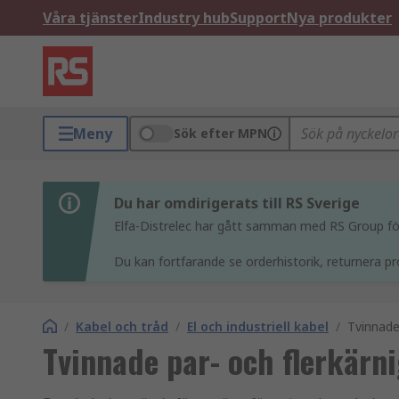
Våra tjänster
Industry hub
Support
Nya produkter
Meny
Sök efter MPN
Du har omdirigerats till RS Sverige
Elfa-Distrelec har gått samman med RS Group för 
Du kan fortfarande se orderhistorik, returnera pr
/
Kabel och tråd
/
El och industriell kabel
/
Tvinnade
Tvinnade par- och flerkärn