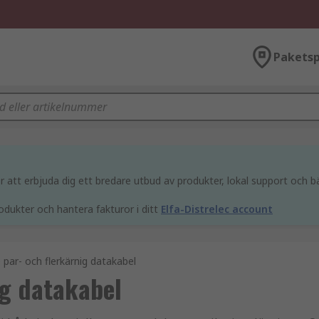
Paketsp
att erbjuda dig ett bredare utbud av produkter, lokal support och bä
odukter och hantera fakturor i ditt
Elfa-Distrelec account
 par- och flerkärnig datakabel
ig datakabel