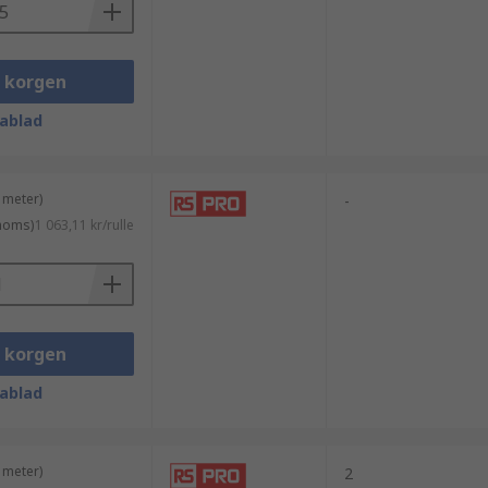
säkerställer stabil signalöverföring och
i korgen
ablad
 meter)
-
 moms)
1 063,11 kr/rulle
i korgen
ablad
 meter)
2