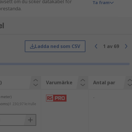
avsett om du söker datakabel för
Ta fram
prestanda.
el
Ladda ned som CSV
1
av
69
)
Varumärke
Antal par
 meter)
-
 moms)
1 230,97 kr/rulle