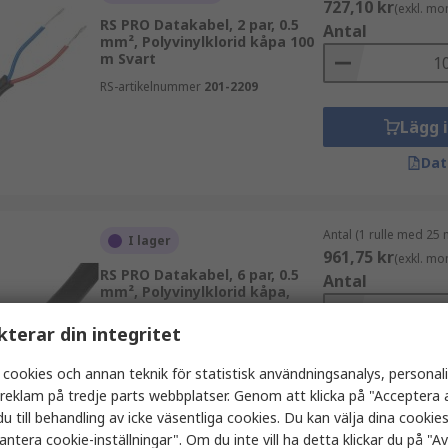
727,10 kr
(exkl. mo
RS PRO Datakabel, 2 par, 0.5
Antal
mm², Polyvinylklorid kåpa 100
m Svart
RS-artikelnummer
201-2209
Lägg 
Dat
Antal (1 rulle med 25 
I lager
961,75 kr
(exkl. mo
RS PRO Datakabel, 6 par, 0.5
Antal
mm², Polyvinylklorid kåpa,
16/2/6C Svart
kterar din integritet
RS-artikelnummer
201-2224
 cookies och annan teknik för statistisk användningsanalys, personal
Lägg 
a reklam på tredje parts webbplatser. Genom att klicka på "Acceptera a
Dat
u till behandling av icke väsentliga cookies. Du kan välja dina cooki
antera cookie-inställningar". Om du inte vill ha detta klickar du på "Avv