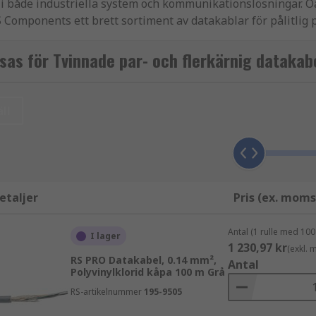
 i både industriella system och kommunikationslösningar. O
S Components ett brett sortiment av datakablar för pålitlig 
l signalöverföring även i krävande miljöer.
sas för Tvinnade par- och flerkärnig datakab
ll
att:
etaljer
Pris (ex. moms
Antal (1 rulle med 100
I lager
1 230,97 kr
(exkl.
RS PRO Datakabel, 0.14 mm²,
Antal
Polyvinylklorid kåpa 100 m Grå
RS-artikelnummer
195-9505