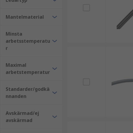
Ledartyp
Köpråd
Mantelmaterial
När du väljer datakabel är det viktigt att ta hänsyn ti
lång livslängd i din installation.
Minsta
arbetsstemperatu
r
Maximal
arbetstemperatur
Standarder/godkä
nnanden
Avskärmad/ej
avskärmad