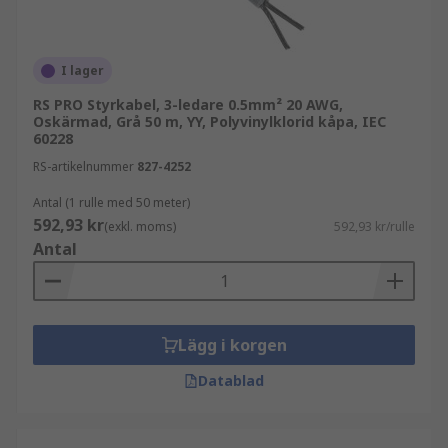
RS PRO
I lager
I sortimentet hittar du även styrkablar från RS
RS PRO Styrkabel, 3-ledare 0.5mm² 20 AWG,
PRO, vårt eget varumärke. RS PRO kombinerar
Oskärmad, Grå 50 m, YY, Polyvinylklorid kåpa, IEC
60228
hög kvalitet, tillförlitlighet och prisvärde och är
ett pålitligt val för professionella installationer.
RS-artikelnummer
827-4252
Antal (1 rulle med 50 meter)
Se RS PRO-sortimentet här
592,93 kr
(exkl. moms)
592,93 kr/rulle
Antal
Köpråd
När du väljer styrkabel är det viktigt att ta
hänsyn till antal ledare, skärmning, flexibilitet
Lägg i korgen
och installationsmiljö. Rätt val säkerställer stabil
funktion och lång livslängd i ditt system.
Datablad