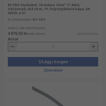
minska störningar med skärmade alternativ
RS PRO Styrkabel, 18-ledare 1mm² 17 AWG,
Oskärmad, Grå 50 m, YY, Polyvinylklorid kåpa, EN
ge flexibilitet vid installation
50525-2-51
RS-artikelnummer
827-4316
Styrkablar används ofta i:
Antal (1 rulle med 50 meter)
4 876,03 kr
industriell automation
(exkl. moms)
4 876,03 kr/rulle
Antal
maskinstyrning och produktion
styr- och kontrollsystem
transport- och processteknik
Lägg i korgen
Relaterad kabelhantering
Datablad
Styrkablar används ofta tillsammans med:
kabelgenomföringar
kabelrör
kabelmarkörer