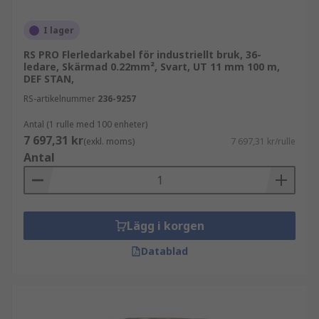
I lager
RS PRO Flerledarkabel för industriellt bruk, 36-
ledare, Skärmad 0.22mm², Svart, UT 11 mm 100 m,
DEF STAN,
RS-artikelnummer
236-9257
Antal (1 rulle med 100 enheter)
7 697,31 kr
(exkl. moms)
7 697,31 kr/rulle
Antal
Lägg i korgen
Datablad