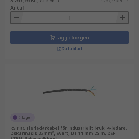
3 267,26 kr
(exkl. moms)
3 267,26 kr/rulle
Antal
Lägg i korgen
Datablad
I lager
RS PRO Flerledarkabel för industriellt bruk, 4-ledare,
Oskärmad 0.22mm², Svart, UT 11 mm 25 m, DEF
STAN, Polyvinylklorid