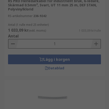
RS PRO Flerledarkabel för industriellt bruk, 6-ledare,
Skärmad 0.5mm², Svart, UT 11 mm 25 m, DEF STAN,
Polyvinylklorid
RS-artikelnummer
236-9242
Antal (1 rulle med 25 enheter)
1 033,09 kr
(exkl. moms)
1 033,09 kr/rulle
Antal
Lägg i korgen
Datablad