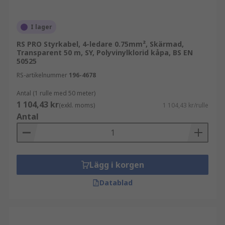
I lager
RS PRO Styrkabel, 4-ledare 0.75mm², Skärmad,
Transparent 50 m, SY, Polyvinylklorid kåpa, BS EN
50525
RS-artikelnummer
196-4678
Antal (1 rulle med 50 meter)
1 104,43 kr
(exkl. moms)
1 104,43 kr/rulle
Antal
Lägg i korgen
Datablad