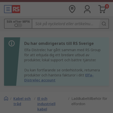
0
Sök efter MPN
Du har omdirigerats till RS Sverige
Elfa-Distrelec har gått samman med RS Group
för att erbjuda dig ett bredare utbud av
produkter, lokal support och bättre tjänster.
Du kan fortfarande se orderhistorik, returnera
produkter och hantera fakturor i ditt
Elfa-
Distrelec account
/
Kabel och
/
El och
/
Laddkabeltillbehör för
tråd
industriell
elfordon
kabel