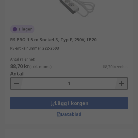
Förlängningskablar och kabelrullar bidrar till
effektiv användning genom att:
ge flexibel strömförsörjning där fasta uttag
I lager
saknas
RS PRO 1.5 m Sockel 3, Typ F, 250V, IP20
förenkla arbete på större ytor
RS-artikelnummer
222-2593
erbjuda säker och robust konstruktion
Antal (1 enhet)
möjliggöra smidig förvaring och transport
88,70 kr
(exkl. moms)
88,70 kr/enhet
Antal
Förlängningskablar används ofta i:
bygg- och installationsarbeten
industriella miljöer
Lägg i korgen
verkstäder och service
Datablad
event och tillfälliga installationer
Relaterad kabelhantering