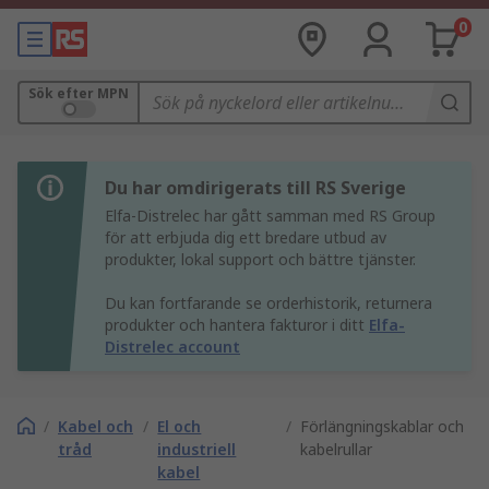
0
Sök efter MPN
Du har omdirigerats till RS Sverige
Elfa-Distrelec har gått samman med RS Group
för att erbjuda dig ett bredare utbud av
produkter, lokal support och bättre tjänster.
Du kan fortfarande se orderhistorik, returnera
produkter och hantera fakturor i ditt
Elfa-
Distrelec account
/
Kabel och
/
El och
/
Förlängningskablar och
tråd
industriell
kabelrullar
kabel