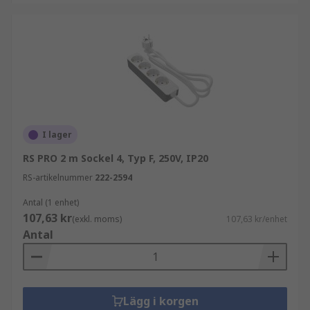
Köpråd
När du väljer förlängningskabel eller kabelrulle
är det viktigt att ta hänsyn till längd,
belastningskapacitet, kabeltyp och
användningsmiljö. Rätt val säkerställer säker
drift och lång livslängd.
I lager
RS PRO 2 m Sockel 4, Typ F, 250V, IP20
RS-artikelnummer
222-2594
Antal (1 enhet)
107,63 kr
(exkl. moms)
107,63 kr/enhet
Antal
Lägg i korgen