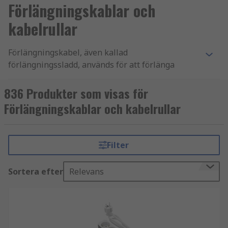
Förlängningskablar och
kabelrullar
Förlängningskabel, även kallad
förlängningssladd, används för att förlänga
räckvidden på strömförsörjning i både tillfälliga
och permanenta installationer. Kabelrullar
836 Produkter som visas för
erbjuder en praktisk lösning för att hantera
Förlängningskablar och kabelrullar
längre kablar och skapa flexibilitet i
arbetsmiljöer.
Filter
Hos oss på RS Components hittar du
förlängningskablar och kabelrullar i olika
Sortera efter
Relevans
längder, utföranden och kapaciteter, anpassade
för både industri och daglig användning.
Fördelar med förlängningskablar