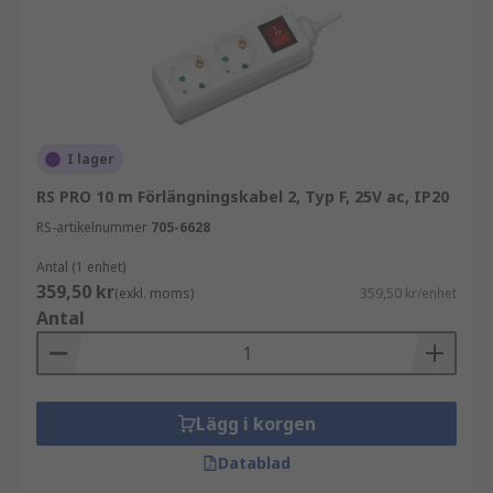
Förlängningskablar används ofta tillsammans
med:
strömkablar
kabelrör
I lager
buntband och infästningar
RS PRO 10 m Förlängningskabel 2, Typ F, 25V ac, IP20
RS-artikelnummer
705-6628
RS PRO
Antal (1 enhet)
359,50 kr
I sortimentet hittar du även förlängningskablar
(exkl. moms)
359,50 kr/enhet
Antal
och kabelrullar från RS PRO, vårt eget varumärke.
RS PRO kombinerar kvalitet, säkerhet och
prisvärde och är ett pålitligt val för
professionella användare.
Lägg i korgen
Se RS PRO-sortimentet här
Datablad