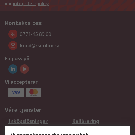
vår
integritetspolicy
.
Kontakta oss
0771-45 89 00
kund@rsonline.se
Följ oss på
Vi accepterar
Våra tjänster
Inköpslösningar
Kalibrering
Utökat sortiment
Oljetestning och analys