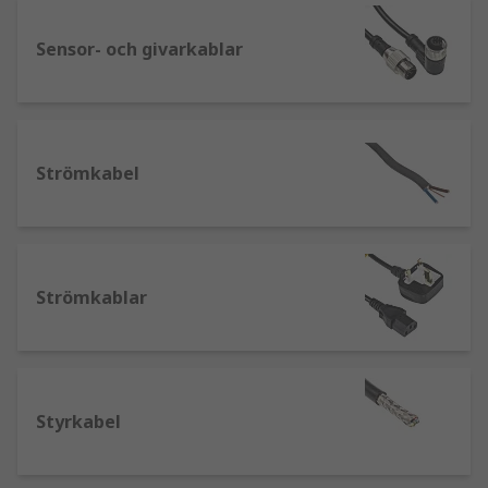
Hur väljer man rätt typ av kabel?
Sensor- och givarkablar
Det finns två huvudfaktorer som måste beaktas
vid val av strömkabel:
Strömkapacitet – bestäms av arean på
kabelns kärna
Strömkabel
Arbetsmiljö – detta avgör materialet i det
yttre höljet och isoleringen, och hänsyn
måste tas till de förhållanden som kabeln
kommer att användas i.
Strömkablar
Strömkabelstorlekar
American Wire Gauge (AWG) är ett allmänt erkänt
mått på kabelns area och betecknas som ett
Styrkabel
enkelt nummer, till exempel 20 AWG.
Area (CSA) är ledarens ytarea i mm2.