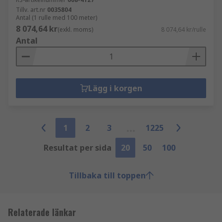
Tillv. art.nr
0035804
Antal (1 rulle med 100 meter)
8 074,64 kr
(exkl. moms)
8 074,64 kr/rulle
Antal
Lägg i korgen
1
2
3
1225
Resultat per sida
20
50
100
Tillbaka till toppen
Relaterade länkar