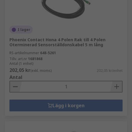
kabeldragning och är lämpliga för inomhus-
eller utomhusinstallationer. Höljematerialet
är antingen PVC eller LSZH (Low Smoke
Zero Halogen).
I lager
Installationsrörskabel
– fungerar som
strömöverförare inom en struktur och är
Phoenix Contact Hona 4 Polen Rak till 4 Polen
Oterminerad Sensorställdonskabel 5 m lång
inhysta i ett installationsrör. Denna kabel
installeras som en säkerhetsåtgärd i farliga
RS-artikelnummer
648-5261
Tillv. art.nr
1681868
miljöer där brand, rök, kemikalier eller gas
Antal (1 enhet)
kan skada utrustning eller maskiner.
202,05 kr
(exkl. moms)
202,05 kr/enhet
Flerledarkabel
– finns tillgänglig med 2 till
Antal
20+ ledare. Skärmningen eller flätningen
kan hjälpa till att minska extern störning
och upprätthålla en högkvalitativ signal.
Lägg i korgen