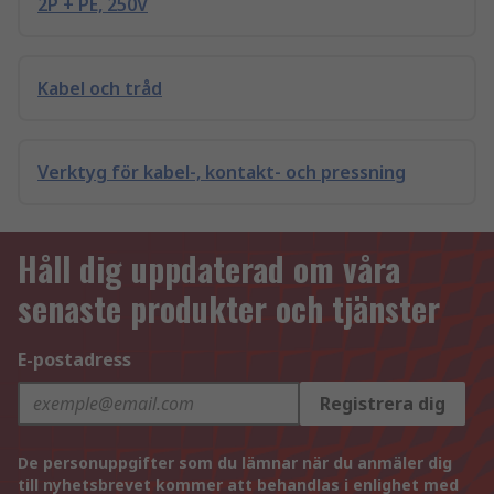
2P + PE, 250V
Kabel och tråd
Verktyg för kabel-, kontakt- och pressning
Håll dig uppdaterad om våra
senaste produkter och tjänster
E-postadress
Registrera dig
De personuppgifter som du lämnar när du anmäler dig
till nyhetsbrevet kommer att behandlas i enlighet med