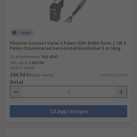
I lager
Phoenix Contact Hane 3 Polen DIN 43650 form C till 3
Polen Oterminerad Sensorställdonskabel 5 m lång
RS-artikelnummer
856-6047
Tillv. art.nr
1435700
Antal (1 enhet)
244,94 kr
(exkl. moms)
244,94 kr/enhet
Antal
Lägg i korgen