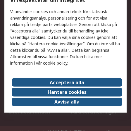
Vi respekterar din integritet
DesignSpark
Teknisk Support
Ditt lokala säljteam
Exportlösningar
Vi använder cookies och annan teknik för statistisk
användningsanalys, personalisering och för att visa
reklam på tredje parts webbplatser. Genom att klicka på
Support
"Acceptera alla" samtycker du till behandling av icke
Få hjälp
Retur av varor
väsentliga cookies. Du kan välja dina cookies genom att
klicka på "Hantera cookie-inställningar". Om du inte vill ha
Leverans
Spåra din order
detta klickar du på "Avvisa alla". Detta kan begränsa
Begär en fakturakopi
Fördelar med RS-konto
åtkomsten till vissa funktioner. Du kan hitta mer
Betalningsalternativ
Okdo
information i vår
cookie policy
.
Om RS
Acceptera alla
Om RS
Försäljningsvillkor
Hantera cookies
Det juridiska
Press Centre
Avvisa alla
Jobba hos RS
ESG
Över hela världen
Våra certificeringar