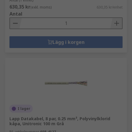
Antal (1 enhet)
630,35 kr
(exkl. moms)
630,35 kr/enhet
Antal
Lägg i korgen
I lager
Lapp Datakabel, 8 par, 0.25 mm², Polyvinylklorid
kåpa, Unitronic 100 m Grå
RS-artikelnummer
608-4127