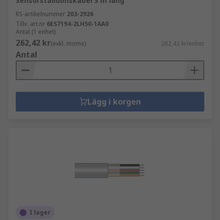
Sensorställdonskabel 5 m lång
RS-artikelnummer
203-2926
Tillv. art.nr
6ES7194-2LH50-1AA0
Antal (1 enhet)
262,42 kr
(exkl. moms)
262,42 kr/enhet
Antal
Lägg i korgen
I lager