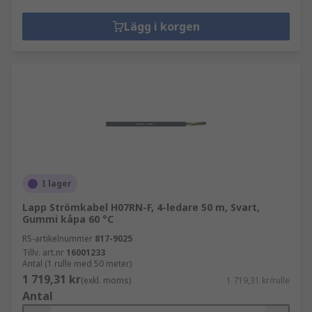
Lägg i korgen
I lager
Lapp Strömkabel H07RN-F, 4-ledare 50 m, Svart,
Gummi kåpa 60 °C
RS-artikelnummer
817-9025
Tillv. art.nr
16001233
Antal (1 rulle med 50 meter)
1 719,31 kr
(exkl. moms)
1 719,31 kr/rulle
Antal