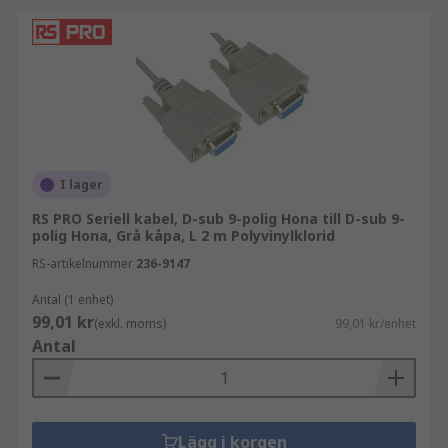
dataöverföringar mellan datorer via seriella
kommunikationsprotokoll (data skickas en
bit i taget). Seriella kabelmonteringar
använder mestadels RS-232 (Recommended
Standard 232) gränssnittsspecifikationer.
Parallella kabelmonteringar
– dessa
ansluter två datorer via parallellportar.
Parallellkabelmonteringar tillåter att flera
I lager
datablock överförs samtidigt från en enhet
RS PRO Seriell kabel, D-sub 9-polig Hona till D-sub 9-
till en annan, vilket ökar den totala
polig Hona, Grå kåpa, L 2 m Polyvinylklorid
överföringshastigheten.
RS-artikelnummer
236-9147
SCSI-kabelmonteringar
Antal (1 enhet)
Datorströmkabelmonteringar
99,01 kr
(exkl. moms)
99,01 kr/enhet
Antal
Lägg i korgen