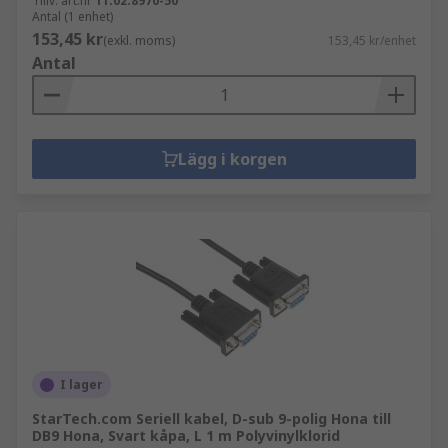
Tillv. art.nr
11.02.8970-50
Antal (1 enhet)
153,45 kr
(exkl. moms)
153,45 kr/enhet
Antal
Lägg i korgen
I lager
StarTech.com Seriell kabel, D-sub 9-polig Hona till
DB9 Hona, Svart kåpa, L 1 m Polyvinylklorid