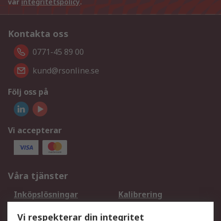
vår
integritetspolicy
.
Kontakta oss
0771-45 89 00
kund@rsonline.se
Följ oss på
Vi accepterar
Våra tjänster
Inköpslösningar
Kalibrering
Utökat sortiment
Oljetestning och analys
Vi respekterar din integritet