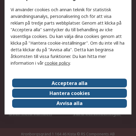
DesignSpark
Teknisk Support
Ditt lokala säljteam
Exportlösningar
Vi använder cookies och annan teknik för statistisk
användningsanalys, personalisering och för att visa
reklam på tredje parts webbplatser. Genom att klicka på
Support
"Acceptera alla" samtycker du till behandling av icke
Få hjälp
Retur av varor
väsentliga cookies. Du kan välja dina cookies genom att
klicka på "Hantera cookie-inställningar". Om du inte vill ha
Leverans
Spåra din order
detta klickar du på "Avvisa alla". Detta kan begränsa
Begär en fakturakopi
Fördelar med RS-konto
åtkomsten till vissa funktioner. Du kan hitta mer
Betalningsalternativ
Okdo
information i vår
cookie policy
.
Om RS
Acceptera alla
Om RS
Försäljningsvillkor
Hantera cookies
Det juridiska
Press Centre
Avvisa alla
Jobba hos RS
ESG
Över hela världen
Våra certificeringar
Kronborgsgränd 1 164 46 Kista
© RS Components AB