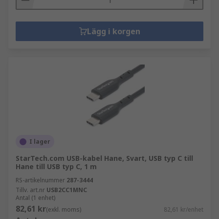
Lägg i korgen
I lager
StarTech.com USB-kabel Hane, Svart, USB typ C till
Hane till USB typ C, 1 m
RS-artikelnummer
287-3444
Tillv. art.nr
USB2CC1MNC
Antal (1 enhet)
82,61 kr
(exkl. moms)
82,61 kr/enhet