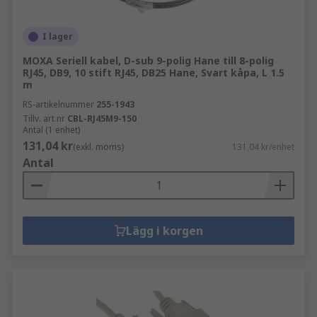
I lager
MOXA Seriell kabel, D-sub 9-polig Hane till 8-polig
RJ45, DB9, 10 stift RJ45, DB25 Hane, Svart kåpa, L 1.5
m
RS-artikelnummer
255-1943
Tillv. art.nr
CBL-RJ45M9-150
Antal (1 enhet)
131,04 kr
(exkl. moms)
131,04 kr/enhet
Antal
Lägg i korgen