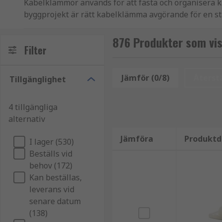
Kabelklämmor används för att fästa och organisera kab
byggprojekt är rätt kabelklämma avgörande för en stab
Hos oss på RS Components hittar du kabelklämmor i ol
876 Produkter som vi
Filter
Fördelar med kabelklämmor
Jämför (0/8)
Återstä
Tillgänglighet
Kabelklämmor bidrar till en säker kabeldragning gen
hålla kablar på plats och minska rörelse
4 tillgängliga
alternativ
skydda mot slitage och skador
förbättra ordning och översikt
Jämföra
Produktd
I lager (530)
förenkla installation och underhåll
Beställs vid
behov (172)
Kabelklämmor används ofta i:
Kan beställas,
leverans vid
bygg- och elinstallation
senare datum
(138)
industriella miljöer