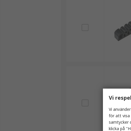
Vi respe
Vi använder
för att vis
samtycker d
klicka på "H