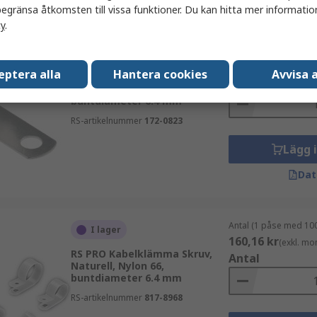
egränsa åtkomsten till vissa funktioner. Du kan hitta mer information
cy
.
Antal (1 påse med 100
I lager
380,69 kr
(exkl. mo
eptera alla
Hantera cookies
Avvisa a
RS PRO Kabelklämma Skruv,
Antal
Silver, Aluminium,
buntdiameter 6.4 mm
RS-artikelnummer
172-0823
Lägg 
Dat
Antal (1 påse med 100
I lager
160,16 kr
(exkl. mo
RS PRO Kabelklämma Skruv,
Antal
Naturell, Nylon 66,
buntdiameter 6.4 mm
RS-artikelnummer
817-8968