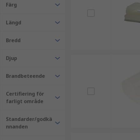
Köpråd
Färg
När du väljer kabelklämmor är det viktigt att ta häns
Längd
och minimerar risken för skador på kablarna.
Bredd
Djup
Brandbeteende
Certifiering för
farligt område
Standarder/godkä
nnanden