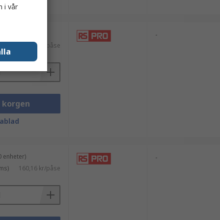
 i vår
 enheter)
-
ms)
380,69 kr/påse
lla
i korgen
ablad
 enheter)
-
ms)
160,16 kr/påse