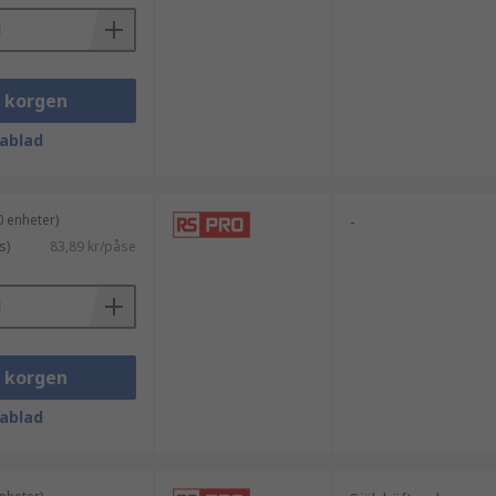
 säkerställer en hållbar installation
i korgen
ablad
 enheter)
-
s)
83,89 kr/påse
i korgen
ablad