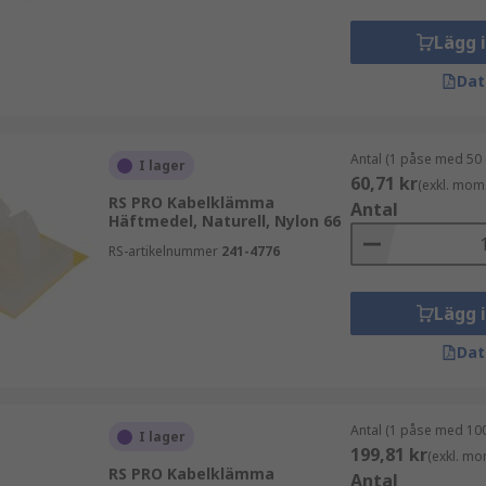
Lägg 
Dat
ösningar:
Antal (1 påse med 50 
I lager
60,71 kr
(exkl. mom
RS PRO Kabelklämma
Antal
Häftmedel, Naturell, Nylon 66
RS-artikelnummer
241-4776
Lägg 
Dat
, vårt eget varumärke. RS PRO kombinerar kvalitet och prisv
Antal (1 påse med 100
I lager
199,81 kr
(exkl. mo
RS PRO Kabelklämma
Antal