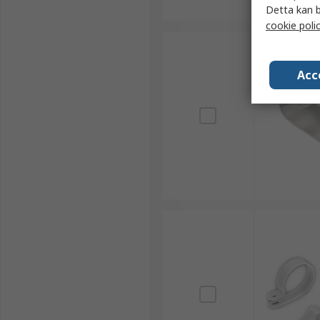
Detta kan b
cookie poli
Acc