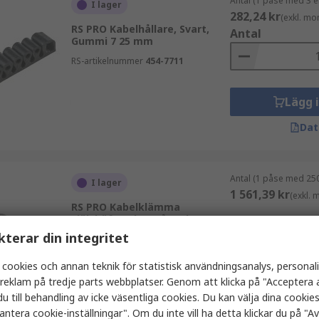
Antal (1 påse med 3 e
I lager
282,24 kr
(exkl. mo
RS PRO Kabelhållare, Svart,
Antal
Gummi 7 25 mm
RS-artikelnummer
454-7711
Lägg 
Dat
Antal (1 påse med 250
I lager
1 561,39 kr
(exkl.
RS PRO Kabelklämma
Självhäftande, Grå, Nylon 66,
Antal
buntdiameter 17 mm
kterar din integritet
RS-artikelnummer
269-1723
 cookies och annan teknik för statistisk användningsanalys, personal
a reklam på tredje parts webbplatser. Genom att klicka på "Acceptera a
Lägg 
u till behandling av icke väsentliga cookies. Du kan välja dina cooki
antera cookie-inställningar". Om du inte vill ha detta klickar du på "Avv
Dat