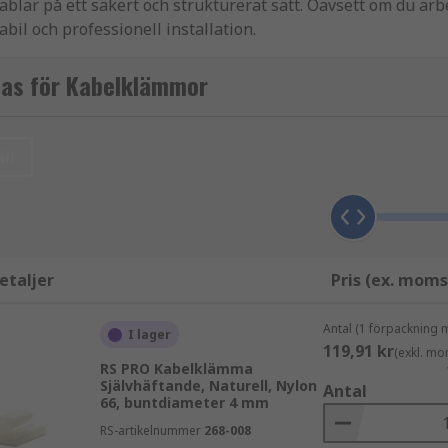
lar på ett säkert och strukturerat sätt. Oavsett om du arbet
il och professionell installation.
ika storlekar, material och utföranden för både enkla och 
sas för Kabelklämmor
ll
om att:
etaljer
Pris (ex. moms
Antal (1 förpackning 
I lager
119,91 kr
(exkl. mo
RS PRO Kabelklämma
Självhäftande, Naturell, Nylon
Antal
66, buntdiameter 4 mm
RS-artikelnummer
268-008