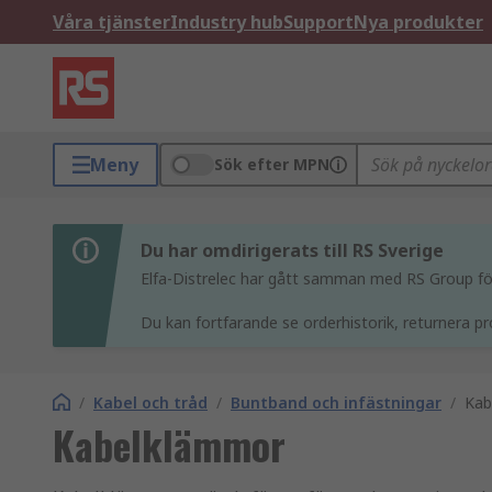
Våra tjänster
Industry hub
Support
Nya produkter
Meny
Sök efter MPN
Du har omdirigerats till RS Sverige
Elfa-Distrelec har gått samman med RS Group för 
Du kan fortfarande se orderhistorik, returnera pr
/
Kabel och tråd
/
Buntband och infästningar
/
Kab
Kabelklämmor