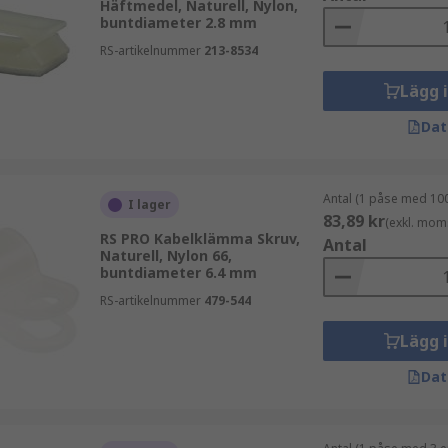
Häftmedel, Naturell, Nylon,
buntdiameter 2.8 mm
RS-artikelnummer
213-8534
yn till kabeldiameter, monteringsmetod och material. Rätt val
Lägg 
Dat
Antal (1 påse med 100
I lager
83,89 kr
(exkl. mom
RS PRO Kabelklämma Skruv,
Antal
Naturell, Nylon 66,
buntdiameter 6.4 mm
RS-artikelnummer
479-544
Lägg 
Dat