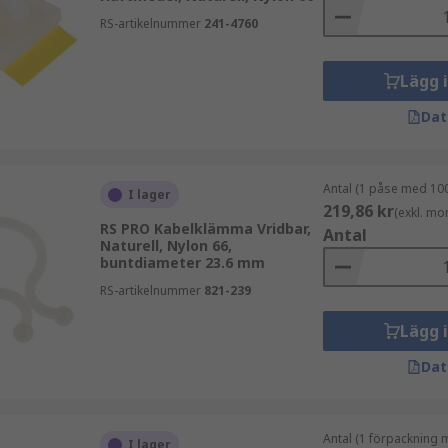
RS-artikelnummer
241-4760
Lägg 
Dat
Antal (1 påse med 100
I lager
219,86 kr
(exkl. mo
RS PRO Kabelklämma Vridbar,
Antal
Naturell, Nylon 66,
buntdiameter 23.6 mm
RS-artikelnummer
821-239
Lägg 
Dat
Antal (1 förpackning 
I lager