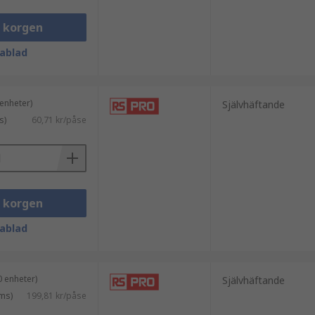
i korgen
ablad
enheter)
Självhäftande
s)
60,71 kr/påse
i korgen
ablad
ärde och är ett pålitligt val för
 enheter)
Självhäftande
ms)
199,81 kr/påse