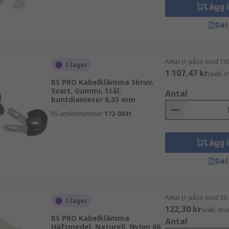
Lägg 
Dat
Antal (1 påse med 100
I lager
1 107,47 kr
(exkl.
RS PRO Kabelklämma Skruv,
Svart, Gummi, Stål,
Antal
buntdiameter 6.35 mm
RS-artikelnummer
172-0841
Lägg 
Dat
Antal (1 påse med 50 
I lager
122,30 kr
(exkl. mo
RS PRO Kabelklämma
Antal
Häftmedel, Naturell, Nylon 66