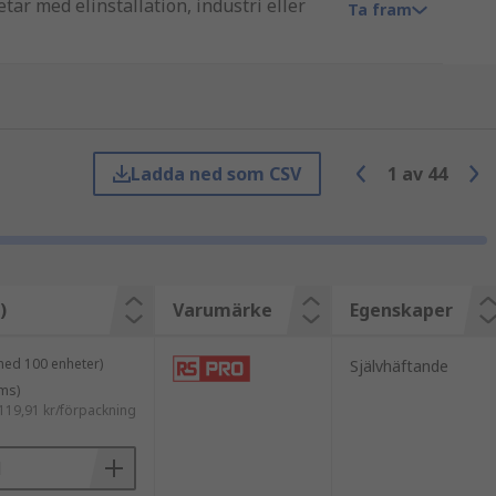
ar med elinstallation, industri eller
Ta fram
krävande applikationer.
Ladda ned som CSV
1
av
44
)
Varumärke
Egenskaper
med 100 enheter)
Självhäftande
ms)
119,91 kr/förpackning