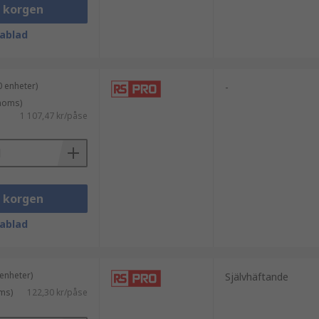
i korgen
ablad
 enheter)
-
 moms)
1 107,47 kr/påse
i korgen
ablad
enheter)
Självhäftande
ms)
122,30 kr/påse