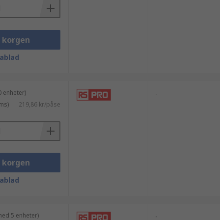
i korgen
ablad
 enheter)
-
ms)
219,86 kr/påse
i korgen
ablad
med 5 enheter)
-