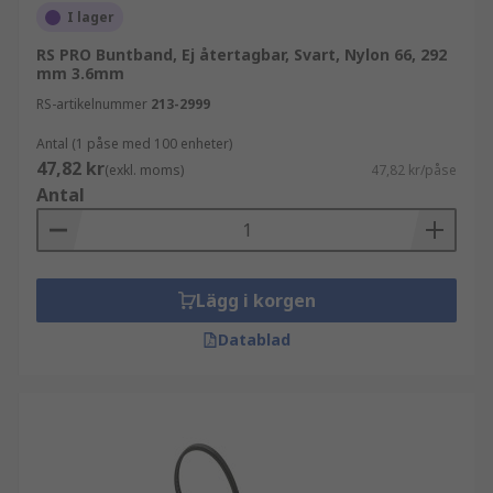
I lager
RS PRO Buntband, Ej återtagbar, Svart, Nylon 66, 292
mm 3.6mm
RS-artikelnummer
213-2999
Antal (1 påse med 100 enheter)
47,82 kr
(exkl. moms)
47,82 kr/påse
Antal
Lägg i korgen
Datablad