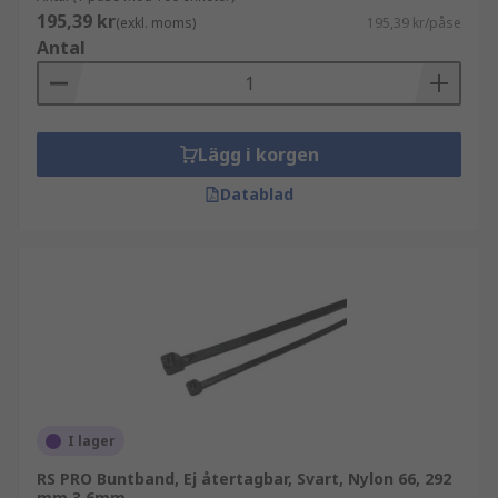
195,39 kr
(exkl. moms)
195,39 kr/påse
Antal
Lägg i korgen
Datablad
I lager
RS PRO Buntband, Ej återtagbar, Svart, Nylon 66, 292
mm 3.6mm