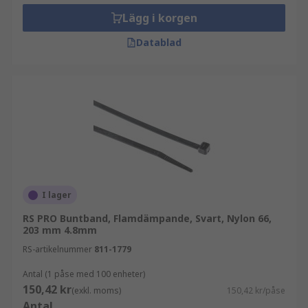
Lägg i korgen
Datablad
I lager
RS PRO Buntband, Flamdämpande, Svart, Nylon 66,
203 mm 4.8mm
RS-artikelnummer
811-1779
Antal (1 påse med 100 enheter)
150,42 kr
(exkl. moms)
150,42 kr/påse
Antal