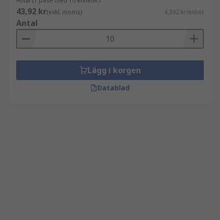
Antal (1 påse med 10 enheter)
43,92 kr
(exkl. moms)
4,392 kr/enhet
Antal
Lägg i korgen
Datablad