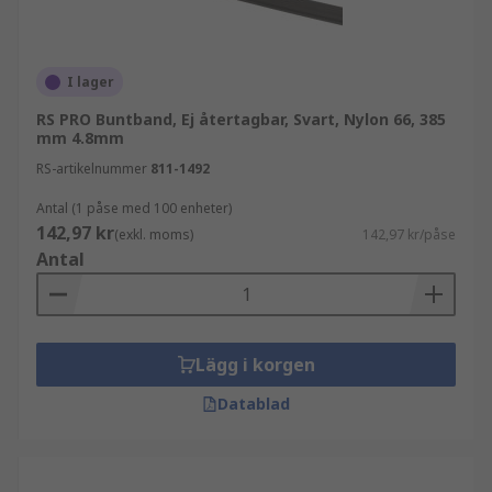
kabelkanaler
kabelstrumpor
I lager
RS PRO
RS PRO Buntband, Ej återtagbar, Svart, Nylon 66, 385
mm 4.8mm
I sortimentet hittar du även buntband från RS
RS-artikelnummer
811-1492
PRO, vårt eget varumärke. RS PRO kombinerar
kvalitet, hållbarhet och prisvärde och är ett
Antal (1 påse med 100 enheter)
pålitligt val för professionella användare.
142,97 kr
(exkl. moms)
142,97 kr/påse
Antal
Se RS PRO-sortimentet här
Köpråd
Lägg i korgen
När du väljer buntband är det viktigt att ta
Datablad
hänsyn till längd, bredd, material och
draghållfasthet. Rätt val säkerställer en hållbar
och säker installation.