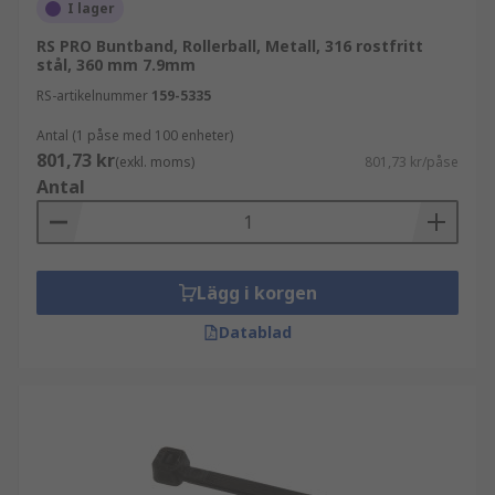
I lager
minska risken för slitage och skador
RS PRO Buntband, Rollerball, Metall, 316 rostfritt
stål, 360 mm 7.9mm
förenkla installation och underhåll
RS-artikelnummer
159-5335
ge en ren och strukturerad kabeldragning
Antal (1 påse med 100 enheter)
Buntband används ofta i:
801,73 kr
(exkl. moms)
801,73 kr/påse
Antal
elinstallation och byggprojekt
industriella miljöer
datacenter och nätverksinstallationer
Lägg i korgen
tillfälliga och permanenta kabeldragningar
Datablad
Relaterad kabelhantering
Buntband används ofta tillsammans med:
kabelklämmor