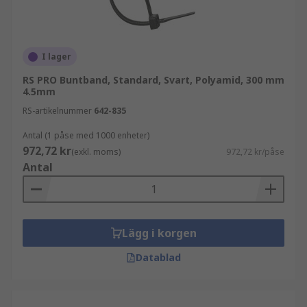
I lager
RS PRO Buntband, Standard, Svart, Polyamid, 300 mm
4.5mm
RS-artikelnummer
642-835
Antal (1 påse med 1000 enheter)
972,72 kr
(exkl. moms)
972,72 kr/påse
Antal
Lägg i korgen
Datablad