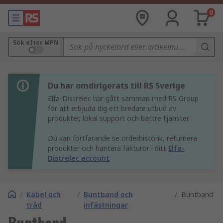
0
Sök efter MPN
Du har omdirigerats till RS Sverige
Elfa-Distrelec har gått samman med RS Group
för att erbjuda dig ett bredare utbud av
produkter, lokal support och bättre tjänster.
Du kan fortfarande se orderhistorik, returnera
produkter och hantera fakturor i ditt
Elfa-
Distrelec account
/
Kabel och
/
Buntband och
/
Buntband
tråd
infästningar
Buntband