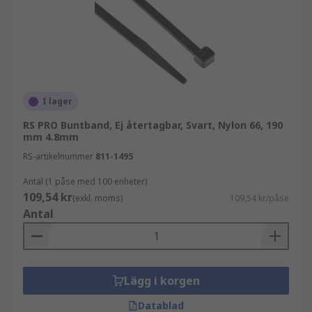
I lager
RS PRO Buntband, Ej återtagbar, Svart, Nylon 66, 190
mm 4.8mm
RS-artikelnummer
811-1495
Antal (1 påse med 100 enheter)
109,54 kr
(exkl. moms)
109,54 kr/påse
Antal
Lägg i korgen
Datablad