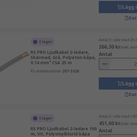
Lägg 
Dat
Antal (1 rulle med 25 
I lager
266,30 kr
(exkl. mo
RS PRO Ljudkabel 2-ledare,
Antal
Skärmad, Grå, Polyeten kåpa,
0.14 mm² CSA 25 m
RS-artikelnummer
207-5328
Lägg 
Dat
årt eget varumärke. RS PRO kombinerar kvalitet, tillförlitligh
Antal (1 rulle med 100
I lager
451,60 kr
(exkl. mo
RS PRO Ljudkabel 2-ledare 100
Antal
m, Vit, Polyvinylklorid kåpa