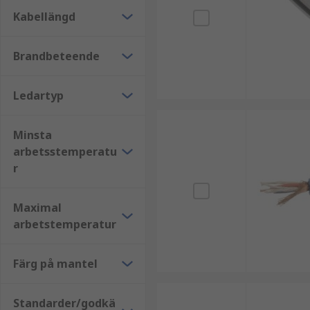
Köpråd
Kabellängd
När du väljer ljudkabel är det viktigt att ta hänsyn ti
Brandbeteende
Ledartyp
Minsta
arbetsstemperatu
r
Maximal
arbetstemperatur
Färg på mantel
Standarder/godkä