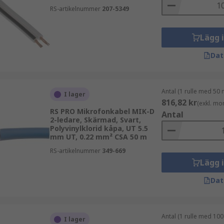
RS-artikelnummer
207-5349
ll kontakttyp, signaltyp och längd. Rätt val säkerställer optim
Lägg 
Dat
Antal (1 rulle med 50 
I lager
816,82 kr
(exkl. mo
RS PRO Mikrofonkabel MIK-D
Antal
2-ledare, Skärmad, Svart,
Polyvinylklorid kåpa, UT 5.5
mm UT, 0.22 mm² CSA 50 m
RS-artikelnummer
349-669
Lägg 
Dat
Antal (1 rulle med 100
I lager