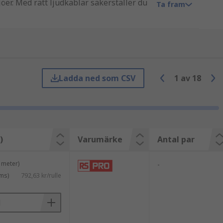
öer. Med rätt ljudkablar säkerställer du
Ta fram
applikationer.
Ladda ned som CSV
1
av
18
)
Varumärke
Antal par
 meter)
-
ms)
792,63 kr/rulle