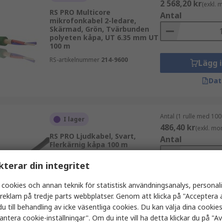
2 568,20 kr
(exkl.
RS PRO Multicore
Antal
mikrofonkabel 2-ledare,
Skärmad, Grön, Tvärbunden
polyeten kåpa, UT 6.35 mm UT
100 m
RS-artikelnummer
214-9600
Lägg 
Dat
Antal (1 rulle med 100
I lager
486,40 kr
(exkl. mo
RS PRO Ljudkabel, Svart,
Antal
Flerkärnig kåpa 100 m
RS-artikelnummer
207-5312
kterar din integritet
 cookies och annan teknik för statistisk användningsanalys, personal
Lägg 
a reklam på tredje parts webbplatser. Genom att klicka på "Acceptera a
Dat
u till behandling av icke väsentliga cookies. Du kan välja dina cooki
antera cookie-inställningar". Om du inte vill ha detta klickar du på "Avv