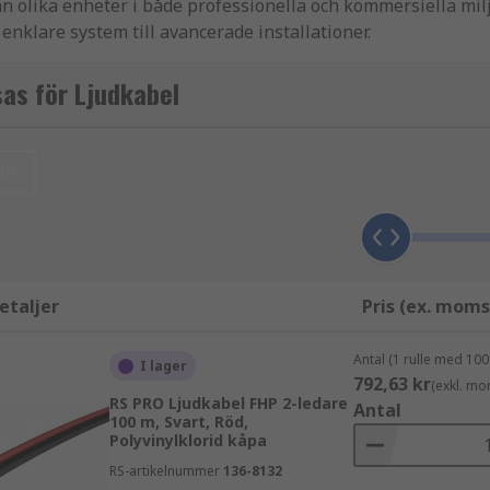
n olika enheter i både professionella och kommersiella milj
n enklare system till avancerade installationer.
a olika utföranden, anpassade för både analoga och digitala 
as för Ljudkabel
ll
etaljer
Pris (ex. moms
Antal (1 rulle med 100
I lager
792,63 kr
(exkl. mo
RS PRO Ljudkabel FHP 2-ledare
Antal
100 m, Svart, Röd,
Polyvinylklorid kåpa
RS-artikelnummer
136-8132