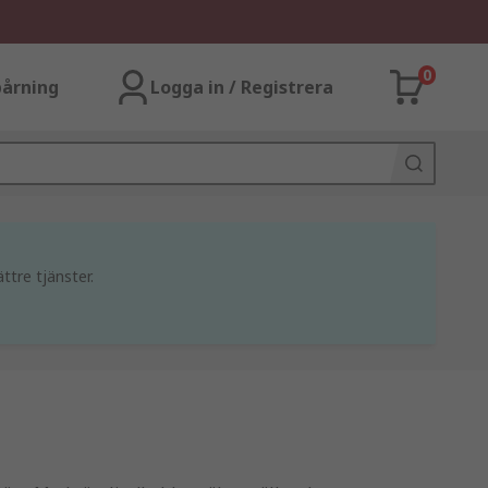
0
årning
Logga in / Registrera
ttre tjänster.