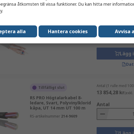
egränsa åtkomsten till vissa funktioner. Du kan hitta mer information
cy
.
Antal (1 rulle med 25 
I lager
238,00 kr
(exkl. mo
RS PRO Ljudkabel, Grå,
Antal
Polyeten kåpa 25 m
eptera alla
Hantera cookies
Avvisa a
RS-artikelnummer
207-5339
Lägg 
Dat
Antal (1 rulle med 100
Tillfälligt slut
13 854,28 kr
(exkl
RS PRO Högtalarkabel 8-
ledare, Svart, Polyvinylklorid
Antal
kåpa, UT 14 mm UT 100 m
RS-artikelnummer
214-9609
Lägg 