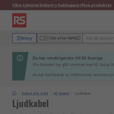
Våra tjänster
Industry hub
Support
Nya produkter
Meny
Sök efter MPN
Du har omdirigerats till RS Sverige
Elfa-Distrelec har gått samman med RS Group för 
Du kan fortfarande se orderhistorik, returnera pr
/
Kabel och tråd
/
AV-kabel
/
Ljudkabel
Ljudkabel