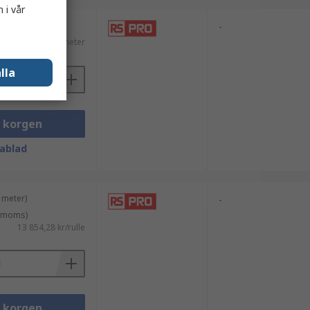
 i vår
meter)
-
ms)
9,52 kr/meter
lla
i korgen
ablad
 meter)
-
. moms)
13 854,28 kr/rulle
i korgen