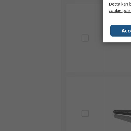
Detta kan b
cookie poli
Acc