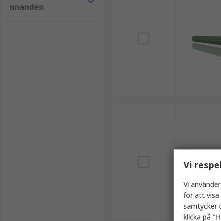
nnanden
Vi respe
Vi använder
för att vis
samtycker d
klicka på "H