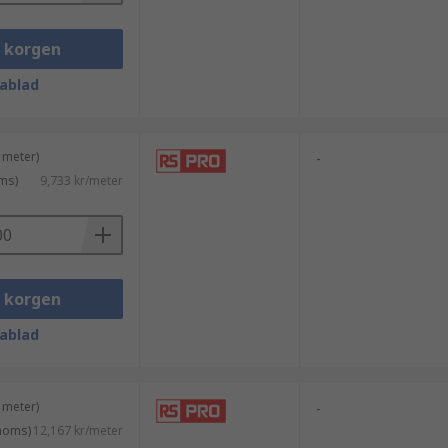
i korgen
ablad
 meter)
-
ms)
9,733 kr/meter
i korgen
ablad
 meter)
-
 moms)
12,167 kr/meter