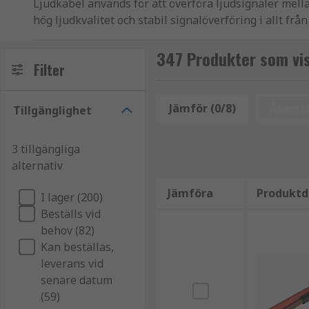
Ljudkabel används för att överföra ljudsignaler mella
hög ljudkvalitet och stabil signalöverföring i allt frå
Hos oss på RS Components hittar du ljudkablar i fler
347 Produkter som vis
Filter
Fördelar med ljudkablar
Jämför (0/8)
Återstä
Tillgänglighet
Ljudkablar förbättrar ljudöverföring genom att:
leverera klar och stabil ljudsignal
3 tillgängliga
alternativ
minska störningar och signalförlust
säkerställa kompatibilitet mellan olika enheter
Jämföra
Produktd
I lager (200)
ge flexibilitet i installation
Beställs vid
behov (82)
Ljudkablar används ofta i:
Kan beställas,
leverans vid
ljudsystem och högtalare
senare datum
(59)
studio- och inspelningsmiljöer