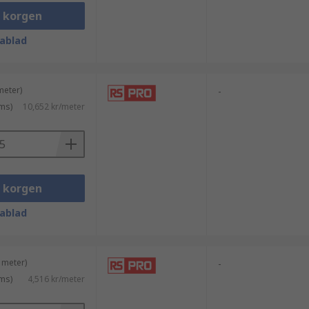
i korgen
ablad
meter)
-
ms)
10,652 kr/meter
i korgen
ablad
et och prisvärde och är ett pålitligt val
 meter)
-
ms)
4,516 kr/meter