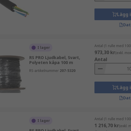
Lägg 
Dat
Antal (1 rulle med 100
I lager
973,30 kr
(exkl. mo
RS PRO Ljudkabel, Svart,
Antal
Polyeten kåpa 100 m
RS-artikelnummer
207-5320
Lägg 
Dat
Antal (1 rulle med 100
I lager
1 216,70 kr
(exkl.
RS PRO Ljudkabel, Svart,