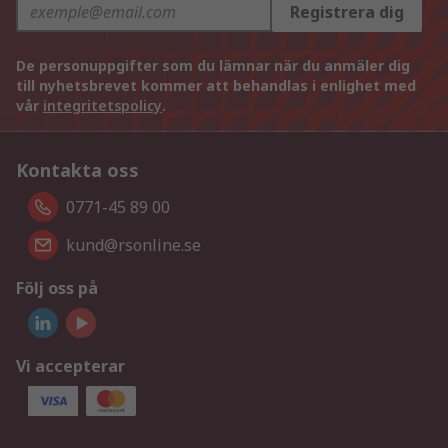
Registrera dig
De personuppgifter som du lämnar när du anmäler dig
till nyhetsbrevet kommer att behandlas i enlighet med
vår
integritetspolicy
.
Kontakta oss
0771-45 89 00
kund@rsonline.se
Följ oss på
Vi accepterar