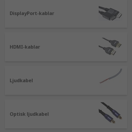
videoprojektorer, TV-apparater och digitala
ljudenheter. Finns som standard HDMI,
DisplayPort-kablar
standard HDMI med Ethernet,
höghastighetskabel HDMI eller
höghastighetskabel HDMI med Ethernet. Vi
har även
HDMI-splitters
för flera utgångar.
RCA-kablar: kallas
även phono-kontakter,
HDMI-kablar
RCA-kablar har vanligtvis två eller tre 3,5
mm-kontakter i olika färger (röd/svart/vit)
och överför analogt, tvåkanaligt stereoljud.
Optiska kablar:
kopplar samman DVD-
Ljudkabel
spelare, spelkonsoler och bärbara enheter
med videoutgångar till olika
hemmabiokomponenter.
Högtalarkabel:
ansluter mottagare eller
effektförstärkare till högtalare, samt för
Optisk ljudkabel
intern högtalarkoppling. Koppar med hög
ledningsförmåga ger bättre prestanda.