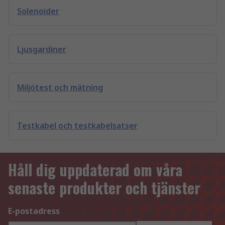
Solenoider
Ljusgardiner
Miljötest och mätning
Testkabel och testkabelsatser
Håll dig uppdaterad om våra
senaste produkter och tjänster
E-postadress