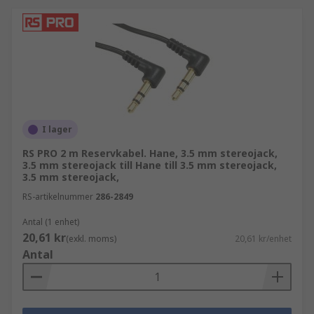
SCART-kabelenheter
Enkelkärning/flerkärning mikrofon- och
instrumentkabel
Bantam-kabelenheter
Ett sortiment av andra standardpaket med
AV-kablar och kontakttyper, inklusive BNC,
DC, minikontakt, VGA, D-Sub, UFL, SMA,
I lager
XLR3, fri ände, skott, phono, MMCX, mono,
öppen koaxial.
RS PRO 2 m Reservkabel. Hane, 3.5 mm stereojack,
3.5 mm stereojack till Hane till 3.5 mm stereojack,
3.5 mm stereojack,
RS-artikelnummer
286-2849
Antal (1 enhet)
20,61 kr
(exkl. moms)
20,61 kr/enhet
Antal