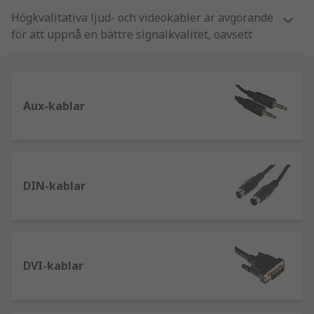
Högkvalitativa ljud- och videokabler är avgörande
för att uppnå en bättre signalkvalitet, oavsett
komponentkvalitet. Vi säljer många olika typer av
ljud- och videokabler, i längder från några
millimeter till hundratals meter på rulle.
Aux-kablar
Vilka typer av ljud- och videokablar kan
jag behöva?
Kombinerad ljud- och videokabel:
överför
DIN-kablar
ljud- och videosignaler samtidigt, t.ex. från
VCR/DVD-spelare till TV-apparater, eller
CD-spelare till stereomottagare. Vanligtvis
bestående av tre eller fler isolerade
ledningar (två för ljud, en för video).
DVI-kablar
HDMI-kablar:
för överföring av
högupplösta signaler till datorskärmar,