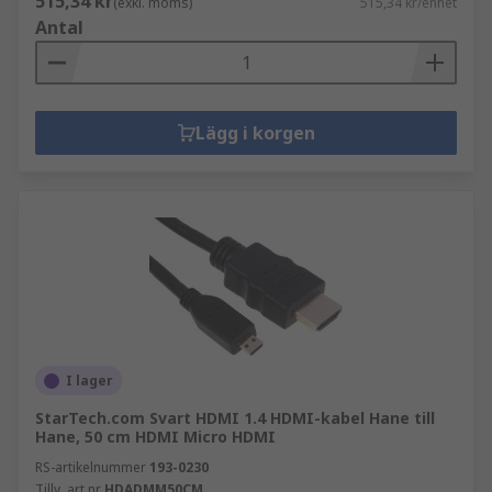
515,34 kr
(exkl. moms)
515,34 kr/enhet
Antal
Lägg i korgen
I lager
StarTech.com Svart HDMI 1.4 HDMI-kabel Hane till
Hane, 50 cm HDMI Micro HDMI
RS-artikelnummer
193-0230
Tillv. art.nr
HDADMM50CM