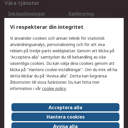
Våra tjänster
Inköpslösningar
Kalibrering
Utökat sortiment
Oljetestning och analys
Vi respekterar din integritet
DesignSpark
Teknisk Support
Ditt lokala säljteam
Exportlösningar
Vi använder cookies och annan teknik för statistisk
användningsanalys, personalisering och för att visa
reklam på tredje parts webbplatser. Genom att klicka på
Support
"Acceptera alla" samtycker du till behandling av icke
Få hjälp
Retur av varor
väsentliga cookies. Du kan välja dina cookies genom att
klicka på "Hantera cookie-inställningar". Om du inte vill ha
Leverans
Spåra din order
detta klickar du på "Avvisa alla". Detta kan begränsa
Begär en fakturakopi
Fördelar med RS-konto
åtkomsten till vissa funktioner. Du kan hitta mer
Betalningsalternativ
Okdo
information i vår
cookie policy
.
Om RS
Acceptera alla
Om RS
Försäljningsvillkor
Hantera cookies
Det juridiska
Press Centre
Avvisa alla