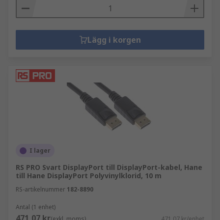
Lägg i korgen
I lager
RS PRO Svart DisplayPort till DisplayPort-kabel, Hane
till Hane DisplayPort Polyvinylklorid, 10 m
RS-artikelnummer
182-8890
Antal (1 enhet)
471,07 kr
(exkl. moms)
471,07 kr/enhet