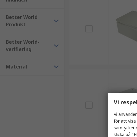
Better World
Produkt
Better World-
verifiering
Material
Vi respe
Vi använder
för att vis
samtycker d
klicka på "H