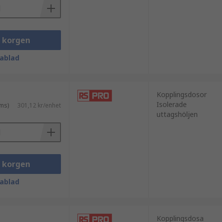
i korgen
ablad
Kopplingsdosor
Isolerade
ms)
301,12 kr/enhet
uttagshöljen
i korgen
ablad
Kopplingsdosa