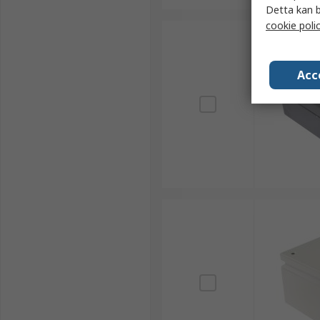
Detta kan b
cookie poli
Acc