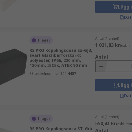
Lägg 
Dat
r att vissa är multifunktionella. Dock bör du aldrig använda 
er och bör inte användas för en takfläkt.
Antal (1 enhet)
I lager
1 021,83 kr
(exkl.
RS PRO Kopplingsdosa Ex-GJB,
Svart Glasfiberförstärkt
Antal
polyester, IP66, 220 mm,
 IP65, IP66, IP67 och IP68 finns tillgängliga
120mm, IECEx, ATEX 90 mm
RS-artikelnummer
144-4457
Lägg 
Dat
Antal (1 enhet)
I lager
550,41 kr
(exkl. mo
RS PRO Kopplingsdosa ST, Grå
Antal