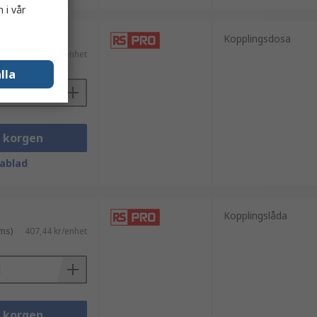
 i vår
Kopplingsdosa
ms)
385,55 kr/enhet
lla
i korgen
ablad
Kopplingslåda
ms)
407,44 kr/enhet
i korgen