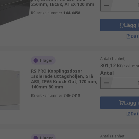
250mm, IECEx, ATEX 120 mm
RS-artikelnummer
144-4458
Lägg 
Dat
Antal (1 enhet)
I lager
301,12 kr
(exkl. mo
RS PRO Kopplingsdosor
Antal
Isolerade uttagshöljen, Grå
ABS, IP65 Knock Out, 170 mm,
140mm 80 mm
RS-artikelnummer
746-7419
Lägg 
Dat
Antal (1 enhet)
I lager