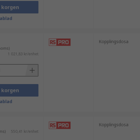
i korgen
ablad
en standardbox för ett specialjobb. Till
Kopplingsdosa
 moms)
1 021,83 kr/enhet
i korgen
ablad
Kopplingsdosa
ms)
550,41 kr/enhet