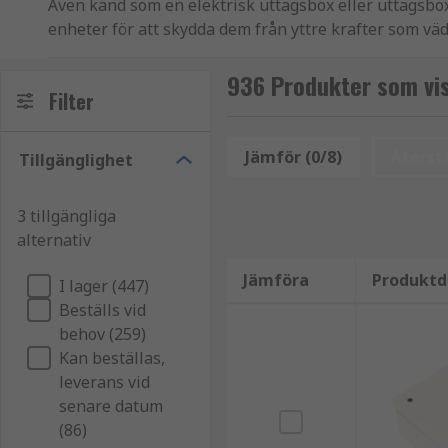
Även känd som en elektrisk uttagsbox eller uttagsb
enheter för att skydda dem från yttre krafter som vä
i många fall hittas installerade bakom en downlight.
936 Produkter som vis
Hur fungerar kopplingsdosor?
Filter
En kopplingsdosa ger ingångspunkter för
belysnings
Jämför (0/8)
Återstä
Tillgänglighet
är avgörande för att hålla sig säker och lagligt komp
självtätande membran.
3 tillgängliga
alternativ
Internt finns det monteringspunkter för skruvar i va
en vägg, golvlist eller tak.
Jämföra
Produktd
I lager (447)
När kopplingsdosan har monterats och alla kablar h
Beställs vid
Ett förslutet boxlock eller boxskydd ger sedan säkerh
behov (259)
Kan beställas,
Vilka material är de tillverkade av?
leverans vid
senare datum
En vädertålig kopplingsdosa kan vara tillverkad av ol
(86)