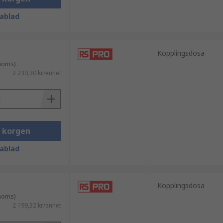
ablad
Kopplingsdosa
 moms)
2 230,30 kr/enhet
i korgen
ablad
Kopplingsdosa
 moms)
2 199,32 kr/enhet