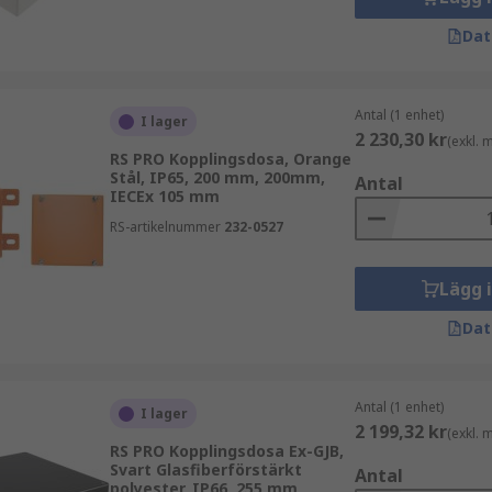
Dat
Antal (1 enhet)
I lager
2 230,30 kr
(exkl.
RS PRO Kopplingsdosa, Orange
Stål, IP65, 200 mm, 200mm,
Antal
IECEx 105 mm
RS-artikelnummer
232-0527
Lägg 
Dat
Antal (1 enhet)
I lager
2 199,32 kr
(exkl.
RS PRO Kopplingsdosa Ex-GJB,
Svart Glasfiberförstärkt
Antal
polyester, IP66, 255 mm,