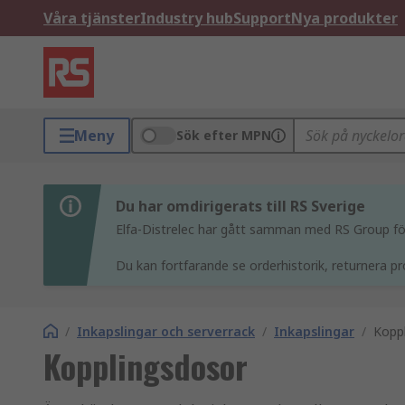
Våra tjänster
Industry hub
Support
Nya produkter
Meny
Sök efter MPN
Du har omdirigerats till RS Sverige
Elfa-Distrelec har gått samman med RS Group för 
Du kan fortfarande se orderhistorik, returnera pr
/
Inkapslingar och serverrack
/
Inkapslingar
/
Kopp
Kopplingsdosor