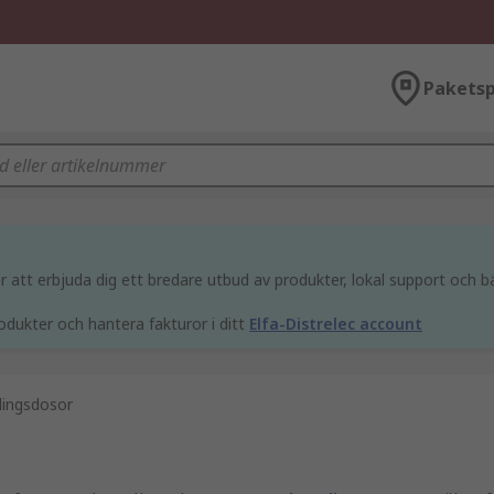
Paketsp
att erbjuda dig ett bredare utbud av produkter, lokal support och bä
odukter och hantera fakturor i ditt
Elfa-Distrelec account
lingsdosor