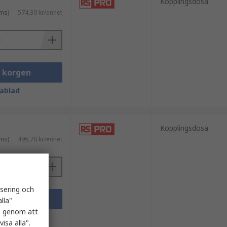
Kopplingsdosa
ms)
574,30 kr/enhet
i korgen
ablad
Kopplingsdosa
ms)
496,70 kr/enhet
isering och
i korgen
lla"
es genom att
ablad
isa alla".