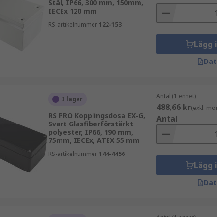
Stål, IP66, 300 mm, 150mm,
IECEx 120 mm
RS-artikelnummer
122-153
Lägg 
Dat
Antal (1 enhet)
I lager
488,66 kr
(exkl. mo
RS PRO Kopplingsdosa EX-G,
Antal
Svart Glasfiberförstärkt
polyester, IP66, 190 mm,
75mm, IECEx, ATEX 55 mm
RS-artikelnummer
144-4456
Lägg 
Dat