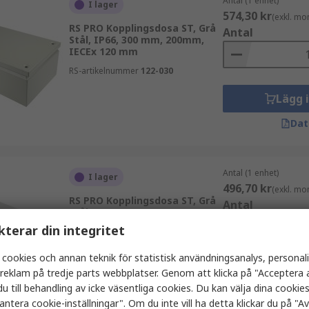
Antal (1 enhet)
I lager
574,30 kr
(exkl. mo
RS PRO Kopplingsdosa ST, Grå
Antal
Stål, IP66, 300 mm, 200mm,
IECEx 120 mm
RS-artikelnummer
122-030
Lägg 
Dat
Antal (1 enhet)
I lager
496,70 kr
(exkl. mo
RS PRO Kopplingsdosa ST, Grå
Antal
Stål, IP66, 300 mm, 150mm,
IECEx 80 mm
kterar din integritet
RS-artikelnummer
122-119
 cookies och annan teknik för statistisk användningsanalys, personal
Lägg 
a reklam på tredje parts webbplatser. Genom att klicka på "Acceptera a
u till behandling av icke väsentliga cookies. Du kan välja dina cooki
Dat
antera cookie-inställningar". Om du inte vill ha detta klickar du på "Avv