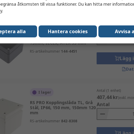
egränsa åtkomsten till vissa funktioner. Du kan hitta mer information
cy
.
Antal (1 enhet)
I lager
385,55 kr
(exkl. mo
RS PRO Kopplingsdosa GJB,
Antal
eptera alla
Hantera cookies
Avvisa a
Svart Glasfiberförstärkt
polyester, IP66, 110 mm,
75mm, IECEx, ATEX 55 mm
RS-artikelnummer
144-4451
Lägg 
Dat
Antal (1 enhet)
I lager
407,44 kr
(exkl. mo
RS PRO Kopplingslåda TL, Grå
Antal
Stål, IP66, 150 mm, 150mm 120
mm
RS-artikelnummer
842-8308
Lägg 