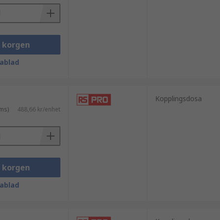
i korgen
ablad
Kopplingsdosa
ms)
488,66 kr/enhet
i korgen
ablad