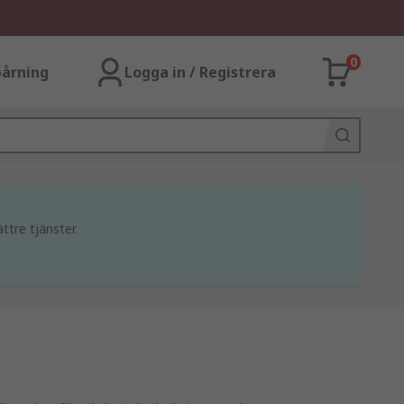
0
årning
Logga in / Registrera
ttre tjänster.