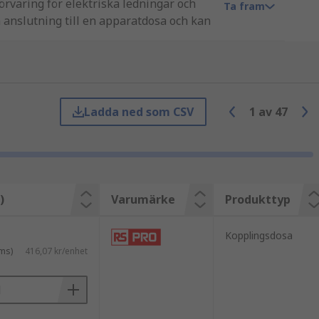
örvaring för elektriska ledningar och
Ta fram
 anslutning till en apparatdosa och kan
a former och storlekar, så att välja rätt
Ladda ned som CSV
1
av
47
tansning, integrerad gänga eller
 fästen
för ytan du monterar på, såsom
)
Varumärke
Produkttyp
takter som kabel
terminaler och skarvar
.
Kopplingsdosa
ms)
416,07 kr/enhet
hållsprojekt, men metallboxar kräver