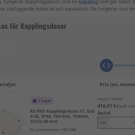
ox, fungerar kopplingsdosor som en
kapsling
som ger säker f
der, närliggande material och vandalism. De fungerar som en
as för Kopplingsdosor
- och elkablar
. Det är viktigt att notera att de kommer i olik
ll
atibel. De har också olika ingångspunkter, bestående av uts
rje hörn, så du bör använda rätt
murverksplugg, ankare och
etaljer
Pris (ex. moms
ar förberetts kan ledningsanslutningar göras med rätt kon
Antal (1 enhet)
et för alla interna komponenter.
I lager
416,07 kr
(exkl. mo
RS PRO Kopplingsdosa ST, Grå
Antal
Stål, IP66, 150 mm, 150mm,
IECEx 80 mm
ika plaster och metaller. Båda är lämpliga för de flesta hus
RS-artikelnummer
122-103