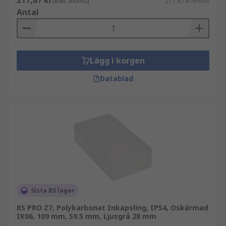
217,87 kr
(exkl. moms)
217,87 kr/enhet
Antal
Lägg i korgen
Datablad
Sista RS lager
RS PRO Z7, Polykarbonat Inkapsling, IP54, Oskärmad
IK06, 109 mm, 59.5 mm, Ljusgrå 28 mm