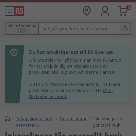
0
Sök efter MPN
Du har omdirigerats till RS Sverige
Elfa-Distrelec har gått samman med RS Group
för att erbjuda dig ett bredare utbud av
produkter, lokal support och bättre tjänster.
Du kan fortfarande se orderhistorik, returnera
produkter och hantera fakturor i ditt
Elfa-
Distrelec account
/
Inkapslingar och
/
Inkapslingar
/
Inkapslingar för
serverrack
generellt bruk
Inkapslingar för generellt bruk