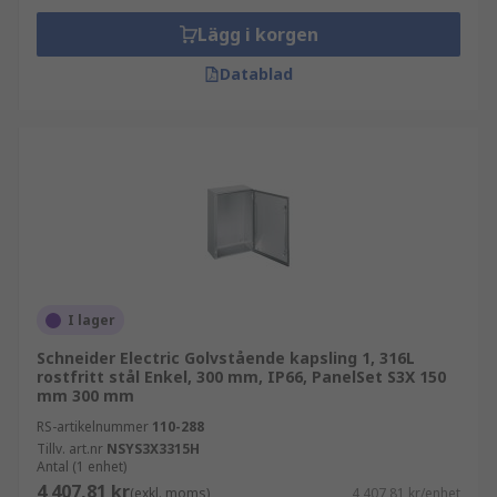
Lägg i korgen
Datablad
I lager
Schneider Electric Golvstående kapsling 1, 316L
rostfritt stål Enkel, 300 mm, IP66, PanelSet S3X 150
mm 300 mm
RS-artikelnummer
110-288
Tillv. art.nr
NSYS3X3315H
Antal (1 enhet)
4 407,81 kr
(exkl. moms)
4 407,81 kr/enhet