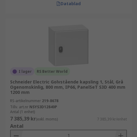
Datablad
I lager
RS Better World
Schneider Electric Golvstående kapsling 1, Stål, Grå
Ogenomskinlig, 800 mm, IP66, PanelSeT S3D 400 mm
1200 mm
RS-artikelnummer
219-8678
Tillv. art.nr
NSYS3D12840P
Antal (1 enhet)
7 385,39 kr
(exkl. moms)
7 385,39 kr/enhet
Antal