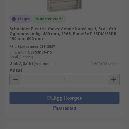
skiljer sig åt är i deras storlek, vilket beror på
dimensionerna av utrustningen de behöver
inhysa. De är också tillverkade av olika material,
I lager
RS Better World
vilket påverkar deras styrka och om utrustningen
Schneider Electric Golvstående kapsling 1, Stål, Grå
kan ses från utsidan. De kan ha antingen en eller
Ogenomskinlig, 400 mm, IP66, PanelSeT S3DM/S3DB
två dörrar.
150 mm 600 mm
RS-artikelnummer
219-8687
Tillv. art.nr
NSYS3DB6415
Antal (1 enhet)
2 607,03 kr
(exkl. moms)
2 607,03 kr/enhet
Antal
Lägg i korgen
Datablad