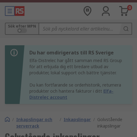
0
Sök efter MPN
Du har omdirigerats till RS Sverige
Elfa-Distrelec har gått samman med RS Group
för att erbjuda dig ett bredare utbud av
produkter, lokal support och bättre tjänster.
Du kan fortfarande se orderhistorik, returnera
produkter och hantera fakturor i ditt
Elfa-
Distrelec account
/
Inkapslingar och
/
Inkapslingar
/
Golvstående
serverrack
inkapslingar
Golvstående inkapslingar