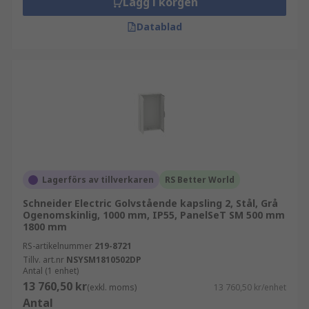
Lägg i korgen
Datablad
Lagerförs av tillverkaren
RS Better World
Schneider Electric Golvstående kapsling 2, Stål, Grå
Ogenomskinlig, 1000 mm, IP55, PanelSeT SM 500 mm
1800 mm
RS-artikelnummer
219-8721
Tillv. art.nr
NSYSM1810502DP
Antal (1 enhet)
13 760,50 kr
(exkl. moms)
13 760,50 kr/enhet
Antal