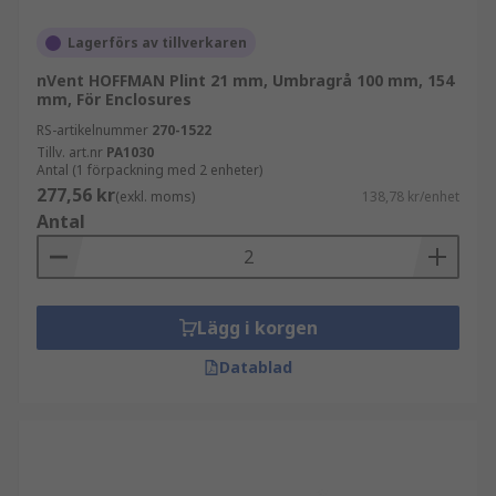
Lagerförs av tillverkaren
nVent HOFFMAN Plint 21 mm, Umbragrå 100 mm, 154
mm, För Enclosures
RS-artikelnummer
270-1522
Tillv. art.nr
PA1030
Antal (1 förpackning med 2 enheter)
277,56 kr
(exkl. moms)
138,78 kr/enhet
Antal
Lägg i korgen
Datablad