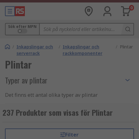
0
Sök efter MPN
/
Inkapslingar och
/
Inkapslingar och
/
Plintar
serverrack
rackkomponenter
Plintar
Typer av plintar
Det finns ett antal olika typer av plintar
beroende på ditt behov, oavsett om det är
arkitektoniskt eller tekniskt. Plintbaser
237 Produkter som visas för Plintar
installeras under en inneslutning och är
utformade för att ge utrymme för kablar som
kommer in underifrån i åtkomstpanelen. De ger
Filter