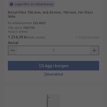
Lagerförs av tillverkaren
Rittal Plint 700 mm, Grå 50 mm, 700 mm, För Platt
låda
RS-artikelnummer
223-8822
Tillv. art.nr
7507755
Antal (1 enhet)
1 214,39 kr
(exkl. moms)
1 214,39 kr/enhet
Antal
Lägg i korgen
Datablad