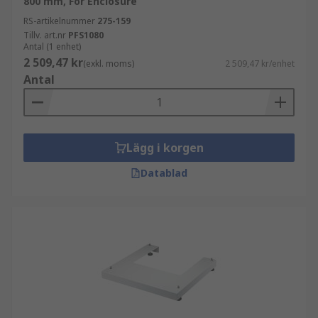
800 mm, För Enclosure
RS-artikelnummer
275-159
Tillv. art.nr
PFS1080
Antal (1 enhet)
2 509,47 kr
(exkl. moms)
2 509,47 kr/enhet
Antal
Lägg i korgen
Datablad