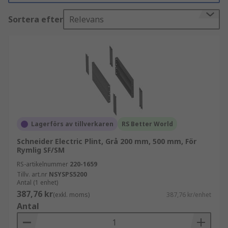
enkel kabelåtkomst för installation och pågående
kabelunderhåll inom inneslutningen. Plintar
Sortera efter
Relevans
finns i en rad olika material, storlekar och färger,
alla relaterade till dina individuella krav. Vissa
plintbaser har justerbara fötter och avtagbara
lock för att möjliggöra åtkomst från alla sidor.
Vissa är fästa på en vägg och andra är mobila,
med en begränsad lastkapacitet.
Lagerförs av tillverkaren
RS Better World
Schneider Electric Plint, Grå 200 mm, 500 mm, För
Rymlig SF/SM
RS-artikelnummer
220-1659
Tillv. art.nr
NSYSPS5200
Antal (1 enhet)
387,76 kr
(exkl. moms)
387,76 kr/enhet
Antal