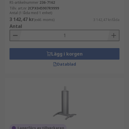
RS-artikelnummer
236-7162
Tillv. art.nr
2CPX045907R9999
Antal (1 låda med 1 enhet)
3 142,47 kr
(exkl. moms)
3 142,47 kr/låda
Antal
Lägg i korgen
Datablad
Lagerförs av tillverkaren