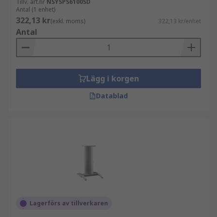
Tillv. art.nr
NSYSPS6100SD
Antal (1 enhet)
322,13 kr
(exkl. moms)
322,13 kr/enhet
Antal
Lägg i korgen
Datablad
Lagerförs av tillverkaren