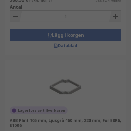
588,32 kr
(exkl. moms)
588,32 kr/enhet
Antal
Lägg i korgen
Datablad
Lagerförs av tillverkaren
ABB Plint 105 mm, Ljusgrå 460 mm, 220 mm, För E8R6,
E10R6