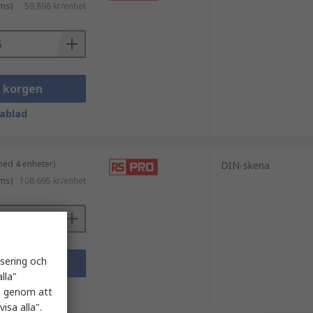
ms)
59,898 kr/enhet
i korgen
ablad
med 4 enheter)
DIN-skena
ms)
108,695 kr/enhet
isering och
i korgen
lla"
ablad
es genom att
isa alla".