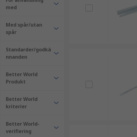
För användning
med
Panelmätare
I/O-enheter
Med spår/utan
PLC:er
spår
Kontaktorer
Standarder/godkä
RS har ett stort utbud av DIN-skenor som passar din
nnanden
Electric, Altech, ABB samt vårt eget varumärke RS PR
För mer information, kolla in vår
guide om DIN-sken
Better World
Produkt
Better World
kriterier
Better World-
verifiering