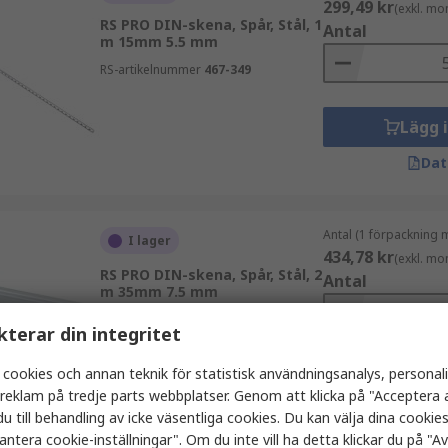
299,49 kr
(exkl. mo
RS PRO DIN-skena, Spår, Stål, 1
Antal
m 15mm 5.5 mm
RS-artikelnummer
467-349
Lägg 
Dat
Antal (1 förpackning 
I lager
434,78 kr
(exkl. mo
RS PRO DIN-skena, Spår, Stål, 2
Antal
m 35mm 7.5 mm
RS-artikelnummer
742-4138
kterar din integritet
 cookies och annan teknik för statistisk användningsanalys, personal
Lägg 
a reklam på tredje parts webbplatser. Genom att klicka på "Acceptera a
Dat
u till behandling av icke väsentliga cookies. Du kan välja dina cooki
antera cookie-inställningar". Om du inte vill ha detta klickar du på "Avv