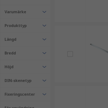
DIN-skenor är metallskenor som används vid monterin
Varumärke
kontrollskåp.
Produkttyp
En typisk montering är gjord av perforerat kallvalsat
korrosion.
Längd
Stålbeslagen är mycket mångsidiga och kan användas i
DIN-skenor sparar tid, utrymme och pengar genom att
Bredd
när kabeldragning ingår.
De används ofta i applikationer som:
Höjd
DIN-skenkopplingsplint
DIN-skenetyp
Automations- och kontrollanordningar
Strömförsörjning
Fixeringscenter
Robotik
Instickbara reläer