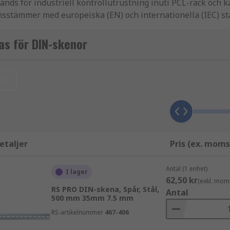
nds för industriell kontrollutrustning inuti PCL-rack och k
nsstämmer med europeiska (EN) och internationella (IEC) st
as för DIN-skenor
ängd och storlek:
ll
s även TS35-skena. EN 50022-standarden specificerar både
kena, detta är en mindre variant av standard Top Hat-vers
etaljer
Pris (ex. moms
 C-sektionsmonteringen ser ut som bokstaven "C", de böjda 
Antal (1 enhet)
I lager
62,50 kr
, C30, C40 och C50. Numret motsvarar produktens höjd i mm.
(exkl. mom
RS PRO DIN-skena, Spår, Stål,
Antal
500 mm 35mm 7.5 mm
G-format tvärsnitt med ett böjt asymmetriskt utseende.
RS-artikelnummer
467-406