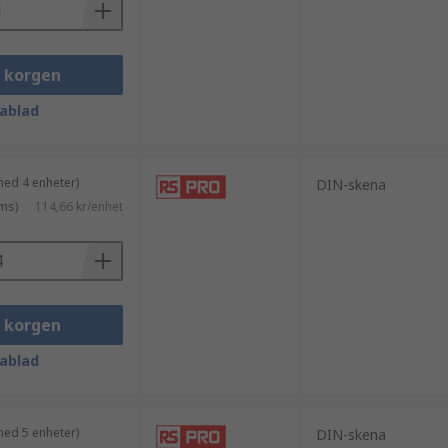
i korgen
ablad
ontact, Omron, Fibox, Schneider
med 4 enheter)
DIN-skena
ms)
114,66 kr/enhet
i korgen
ablad
med 5 enheter)
DIN-skena