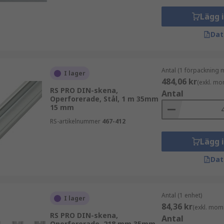
Lägg 
Dat
Antal (1 förpackning 
I lager
484,06 kr
(exkl. mo
RS PRO DIN-skena,
Antal
Operforerade, Stål, 1 m 35mm
15 mm
RS-artikelnummer
467-412
Lägg 
Dat
Antal (1 enhet)
I lager
84,36 kr
(exkl. mom
RS PRO DIN-skena,
Antal
Operforerade, 218 mm 35mm