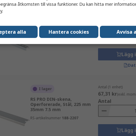
egränsa åtkomsten till vissa funktioner. Du kan hitta mer information
cy
.
Antal (1 förpackning 
I lager
396,592 kr
(exkl. 
RS PRO DIN-skena, Perforerad,
Antal
Stål, 500 mm 35mm 15 mm
eptera alla
Hantera cookies
Avvisa a
RS-artikelnummer
467-438
Lägg 
Dat
Antal (1 enhet)
I lager
67,31 kr
(exkl. mom
RS PRO DIN-skena,
Antal
Operforerade, Stål, 225 mm
35mm 7.5 mm
RS-artikelnummer
188-2207
Lägg 