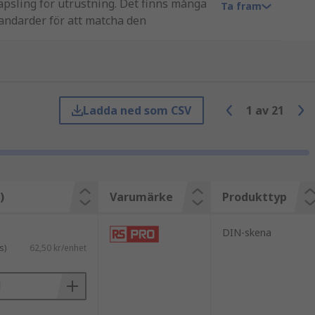
apsling för utrustning. Det finns många
Ta fram
andarder för att matcha den
Ladda ned som CSV
1
av
21
 7,5 mm och 15 mm djupa top hat-
ionen, med en bredd på 15 mm x 5,5 mm
)
Varumärke
Produkttyp
skenorna har ett symmetriskt utseende.
DIN-skena
s)
62,50 kr/enhet