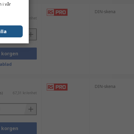
 i vår
med 4 enheter)
DIN-skena
moms)
99,148 kr/enhet
lla
i korgen
ablad
DIN-skena
s)
67,31 kr/enhet
i korgen