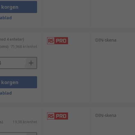
i korgen
rack, kapslingsrack och paneler, samt i
ablad
inish för att förhindra galvanisk
med 4 enheter)
DIN-skena
moms)
75,968 kr/enhet
av utrustning, oavsett tillverkare.
mponenter säkert och tryggt, särskilt
i korgen
ablad
DIN-skena
s)
19,38 kr/enhet