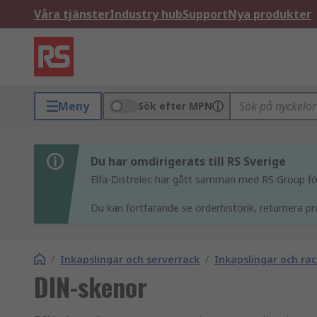
Våra tjänster
Industry hub
Support
Nya produkter
Meny
Sök efter MPN
Du har omdirigerats till RS Sverige
Elfa-Distrelec har gått samman med RS Group för 
Du kan fortfarande se orderhistorik, returnera pr
/
Inkapslingar och serverrack
/
Inkapslingar och r
DIN-skenor