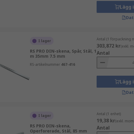
Lägg 
g av elektriska och industriella komponenter i utrustnings
Dat
 kolbaserat stål med en förzinkad eller kromaterad blank ytf
Antal (1 förpackning 
I lager
303,872 kr
(exkl. 
RS PRO DIN-skena, Spår, Stål, 1
Antal
 ett brett spektrum av applikationer och passar olika typer 
m 35mm 7.5 mm
 göra det möjligt för användaren att montera elektriska ko
RS-artikelnummer
467-416
Lägg 
Dat
Antal (1 enhet)
I lager
19,38 kr
(exkl. mom
RS PRO DIN-skena,
Antal
Operforerade, Stål, 85 mm