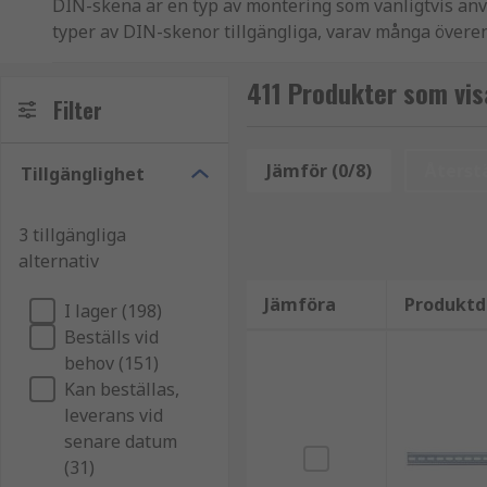
DIN-skena är en typ av montering som vanligtvis anvä
typer av DIN-skenor tillgängliga, varav många övere
kontrollutrustning som skenan är avsedd att säkra.
411 Produkter som vis
Typer av DIN-skenor
Filter
Det finns fyra vanliga DIN-skentyper som varierar i l
Jämför (0/8)
Återstä
Tillgänglighet
Top Hat (EN 50022) - Denna 35 mm breda skena kalla
3 tillgängliga
skenor, med slitsade och oslitsade versioner.
alternativ
Miniatyr Top Hat (EN 50045) – Även känd som TS15-s
Jämföra
Produktd
djup.
I lager (198)
Beställs vid
C-sektion - Kallas även TS-32-skena. Tvärsnittet av
behov (151)
Det finns fyra populära typer av C-sektion DIN, C20
Kan beställas,
leverans vid
G-sektion (EN 50035) – Denna DIN-montering har ett 
senare datum
(31)
Användningsområden för DIN-skenor