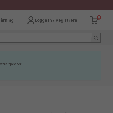
0
årning
Logga in / Registrera
ttre tjänster.