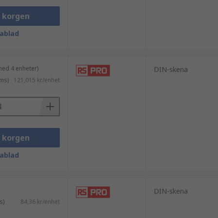
i korgen
ablad
med 4 enheter)
DIN-skena
ms)
121,015 kr/enhet
i korgen
ablad
DIN-skena
s)
84,36 kr/enhet