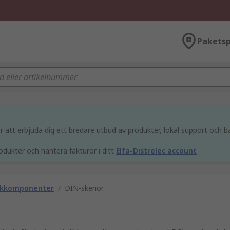
Paketsp
att erbjuda dig ett bredare utbud av produkter, lokal support och bä
odukter och hantera fakturor i ditt
Elfa-Distrelec account
ackkomponenter
/
DIN-skenor