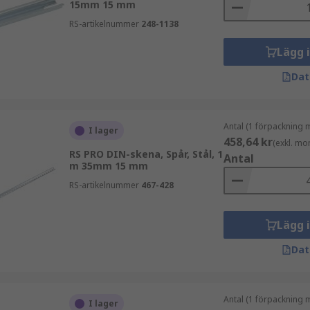
15mm 15 mm
RS-artikelnummer
248-1138
Lägg 
Dat
a krav från några av de ledande varumärkena som Phoenix C
Antal (1 förpackning 
I lager
O.
458,64 kr
(exkl. mo
RS PRO DIN-skena, Spår, Stål, 1
Antal
or
.
m 35mm 15 mm
RS-artikelnummer
467-428
Lägg 
Dat
Antal (1 förpackning 
I lager