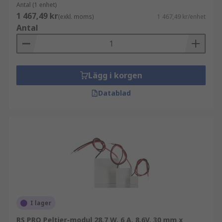
Antal (1 enhet)
1 467,49 kr
(exkl. moms)
1 467,49 kr/enhet
Antal
Lägg i korgen
Datablad
I lager
RS PRO Peltier-modul 28.7 W, 6 A, 8.6V, 30 mm x