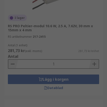
Hur fungerar Peltiereffekten?
I lager
Peltiereffekten eller den termoelektriska
effekten liknar Seebeckeffekten men används
RS PRO Peltier-modul 10.6 W, 2.5 A, 7.62V, 30 mm x
15mm x 4 mm
huvudsakligen för uppvärmnings- och
kylningsändamål. När elektricitet passerar
RS-artikelnummer
217-2415
genom modulen utvecklas elektroner i ett
Antal (1 enhet)
halvledarelement och absorberas av det andra.
281,73 kr
(exkl. moms)
281,73 kr/enhet
Antal
Detta gör att en sida kan absorbera värme och
den andra utstråla värme, så de varma och kalla
sidorna kan växlas beroende på strömriktningen.
Det är därför dessa moduler är bra på att vända
Lägg i korgen
kyl-/värmeeffekter.
Datablad
Tillämpningar för Peltiermoduler
inkluderar: