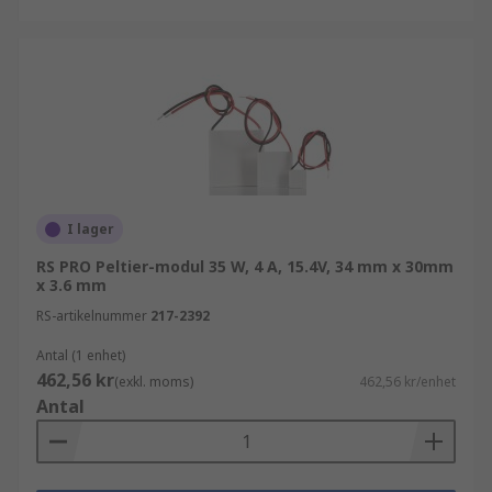
som RS erbjuder och beställ idag för leverans
nästa dag
I lager
RS PRO Peltier-modul 35 W, 4 A, 15.4V, 34 mm x 30mm
x 3.6 mm
RS-artikelnummer
217-2392
Antal (1 enhet)
462,56 kr
(exkl. moms)
462,56 kr/enhet
Antal