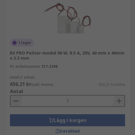
Konsumentprodukter (bärbara kylare, AC-
enheter)
Vetenskap/Medicin
Militär
Ingenjörsprojekt
I lager
Ekologi/Energi
RS PRO Peltier-modul 96 W, 8.5 A, 20V, 40 mm x 40mm
x 3.3 mm
De har några viktiga egenskaper inklusive
RS-artikelnummer
217-2398
Antal (1 enhet)
Extremt lång livslängd
656,21 kr
(exkl. moms)
656,21 kr/enhet
Antal
Nästan perfekt temperaturkontroll
Hållbara och flexibla
Lätta att installera och underhålla
Säkra och bekväma
Lägg i korgen
Datablad
Utforska det breda utbudet av Peltierenheter