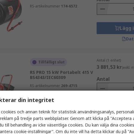
RS-artikelnummer
174-6572
Lägg 
Dat
Antal (1 enhet)
Tillfälligt slut
3 881,53 kr
(exkl.
RS PRO 15 kW Portabelt 415 V
BS4343/IEC60309
Antal
RS-artikelnummer
269-4715
kterar din integritet
Lägg 
 cookies och annan teknik för statistisk användningsanalys, personal
a reklam på tredje parts webbplatser. Genom att klicka på "Acceptera a
Dat
u till behandling av icke väsentliga cookies. Du kan välja dina cooki
antera cookie-inställningar". Om du inte vill ha detta klickar du på "Avv