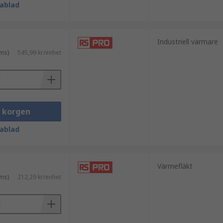
ablad
Industriell värmare
ms)
545,99 kr/enhet
i korgen
ablad
Värmefläkt
ms)
212,29 kr/enhet