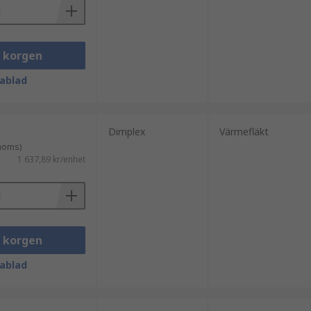
i korgen
ablad
Dimplex
Värmefläkt
 moms)
1 637,89 kr/enhet
i korgen
ablad