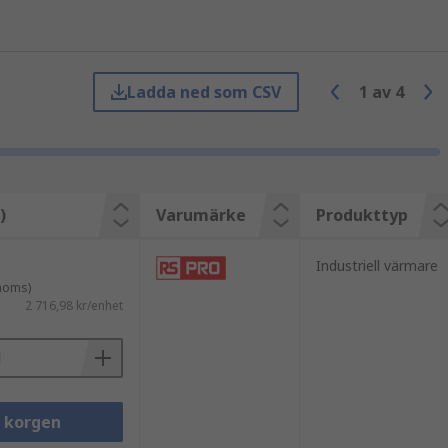
Ladda ned som CSV
1
av
4
)
Varumärke
Produkttyp
Industriell värmare
 moms)
2 716,98 kr/enhet
i korgen