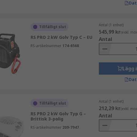
Dat
Antal (1 enhet)
Tillfälligt slut
545,99 kr
(exkl. mo
RS PRO 2 kW Golv Typ C – EU
Antal
RS-artikelnummer
174-6568
Lägg 
Dat
Antal (1 enhet)
Tillfälligt slut
212,29 kr
(exkl. mo
RS PRO 2 kW Golv Typ G –
Antal
Brittisk 3-polig
RS-artikelnummer
209-7947