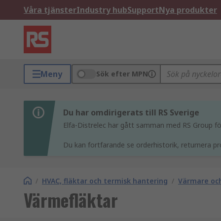
Våra tjänster
Industry hub
Support
Nya produkter
Meny
Sök efter MPN
Du har omdirigerats till RS Sverige
Elfa-Distrelec har gått samman med RS Group för 
Du kan fortfarande se orderhistorik, returnera pr
/
HVAC, fläktar och termisk hantering
/
Värmare och
Värmefläktar