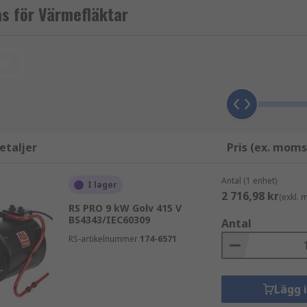
s för Värmefläktar
ll
etaljer
Pris (ex. moms
Antal (1 enhet)
I lager
2 716,98 kr
(exkl.
RS PRO 9 kW Golv 415 V
BS4343/IEC60309
Antal
RS-artikelnummer
174-6571
Lägg 