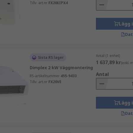
Tillv. art.nr
FX20EIPX4
Lägg 
Dat
Antal (1 enhet)
Sista RS lager
1 637,89 kr
(exkl.
Dimplex 2 kW Väggmontering
Antal
RS-artikelnummer
455-9433
Tillv. art.nr
FX20VE
Lägg 
Dat