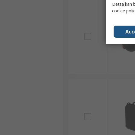
Detta kan b
cookie poli
Acc