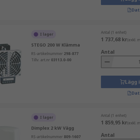
Dat
Antal (1 enhet)
I lager
1 737,68 kr
(exkl.
STEGO 200 W Klämma
Antal
RS-artikelnummer
298-877
Tillv. art.nr
03113.0-00
Lägg 
Dat
Antal (1 enhet)
I lager
1 859,95 kr
(exkl.
Dimplex 2 kW Vägg
Antal
RS-artikelnummer
809-1607