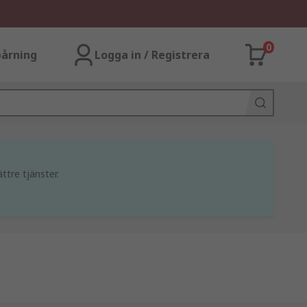
0
årning
Logga in / Registrera
ttre tjänster.