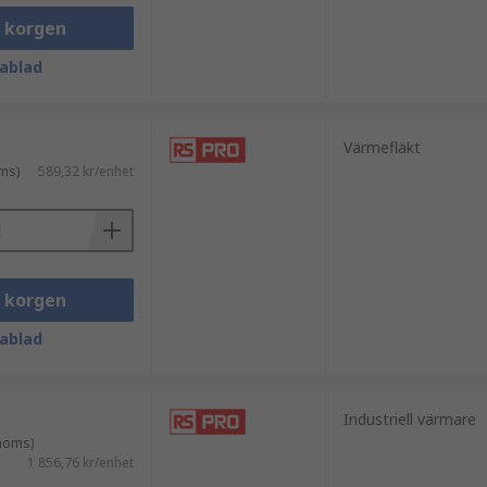
i korgen
ablad
Värmefläkt
ms)
589,32 kr/enhet
i korgen
ablad
Industriell värmare
 moms)
1 856,76 kr/enhet