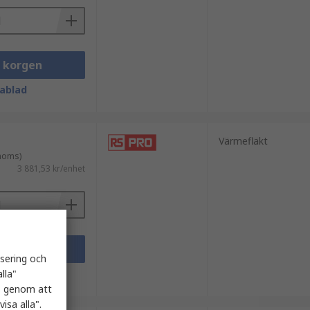
i korgen
ablad
Värmefläkt
 moms)
3 881,53 kr/enhet
i korgen
isering och
lla"
ablad
es genom att
isa alla".