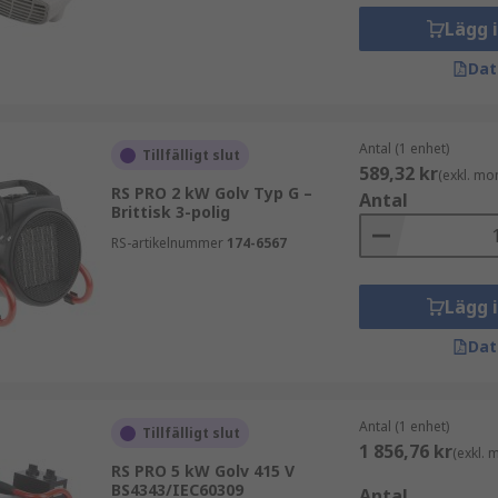
Lägg 
Dat
Antal (1 enhet)
Tillfälligt slut
589,32 kr
(exkl. mo
RS PRO 2 kW Golv Typ G –
Antal
Brittisk 3-polig
RS-artikelnummer
174-6567
Lägg 
Dat
Antal (1 enhet)
Tillfälligt slut
1 856,76 kr
(exkl.
RS PRO 5 kW Golv 415 V
BS4343/IEC60309
Antal