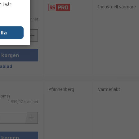
 i vår
Industriell värmare
 moms)
1 298,89 kr/enhet
lla
i korgen
ablad
Pfannenberg
Värmefläkt
 moms)
1 939,97 kr/enhet
i korgen