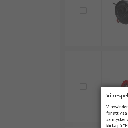
Vi respe
Vi använder
för att vis
samtycker d
klicka på "H