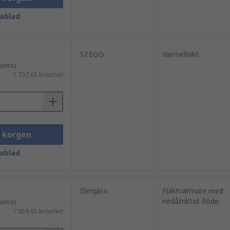
ablad
STEGO
Värmefläkt
 moms)
1 737,68 kr/enhet
i korgen
ablad
Dimplex
Fläktvärmare med
nedåtriktat flöde
 moms)
1 859,95 kr/enhet