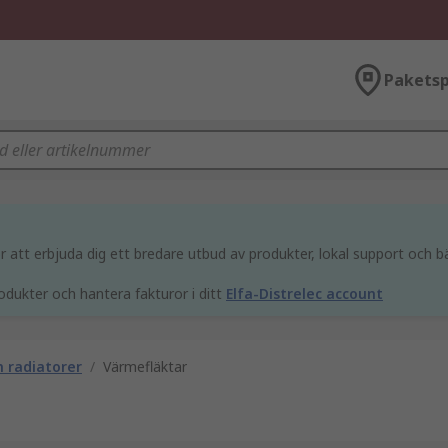
Paketsp
att erbjuda dig ett bredare utbud av produkter, lokal support och bä
odukter och hantera fakturor i ditt
Elfa-Distrelec account
 radiatorer
/
Värmefläktar