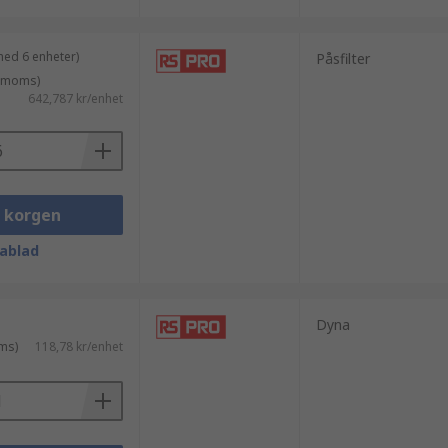
med 6 enheter)
Påsfilter
. moms)
642,787 kr/enhet
i korgen
ablad
Dyna
ms)
118,78 kr/enhet