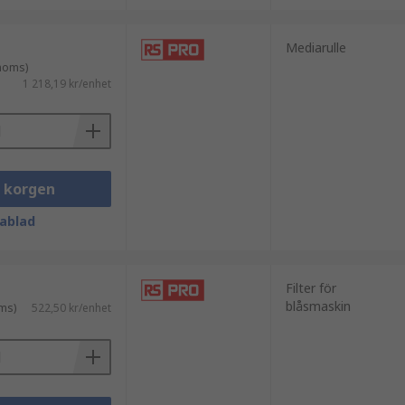
Mediarulle
 moms)
1 218,19 kr/enhet
i korgen
ablad
Filter för
blåsmaskin
ms)
522,50 kr/enhet