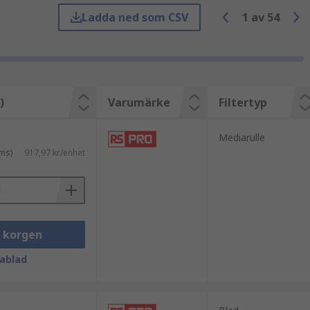
Ladda ned som CSV
1
av
54
na behov. Ett enkelt veckfilter
olelement i filtret.
)
Varumärke
Filtertyp
Mediarulle
ms)
917,97 kr/enhet
i korgen
ablad