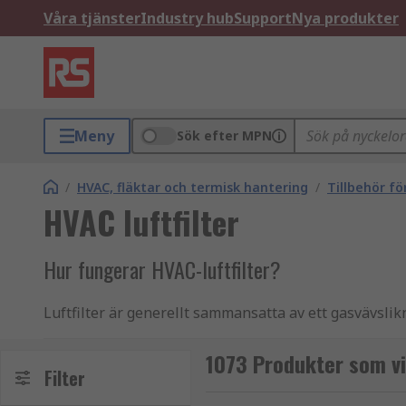
Våra tjänster
Industry hub
Support
Nya produkter
Meny
Sök efter MPN
/
HVAC, fläktar och termisk hantering
/
Tillbehör f
HVAC luftfilter
Hur fungerar HVAC-luftfilter?
Luftfilter är generellt sammansatta av ett gasvävsli
samlar upp detta skräp och behöver tvättas eller byta
ventilationssystemet överhettas eller sluta fungera k
1073 Produkter som vis
Filter
Typer av HVAC-luftfilter