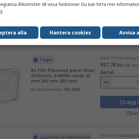
mm
egränsa åtkomsten till vissa funktioner. Du kan hitta mer information
cy
.
RS-artikelnummer
256-0708
Lägg 
eptera alla
Hantera cookies
Avvisa a
Dat
Antal (1 förpackning 
I lager
957,78 kr
(exkl. mo
RS PRO Plisserad panel filter,
Antal
G4 finhet, 8 MERV-värde 45
mm 292 mm 292 mm
RS-artikelnummer
730-2895
Lägg 
Dat
Antal (1 förpackning 
Lagerförs av tillverkaren