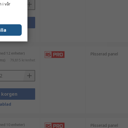
 i vår
i korgen
lla
ablad
med 12 enheter)
Plisserad panel
ms)
79,815 kr/enhet
i korgen
ablad
med 10 enheter)
Plisserad panel