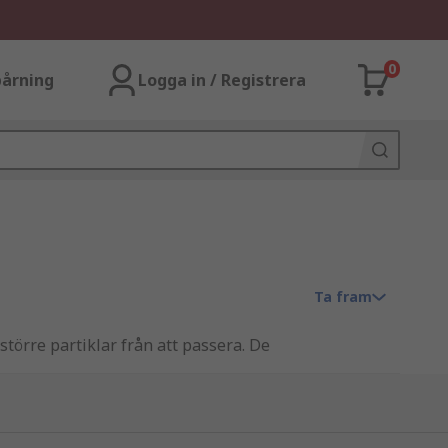
0
årning
Logga in / Registrera
Ta fram
törre partiklar från att passera. De
lls ordentligt kan element i