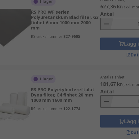
I lager
627,36 kr
(exkl. mo
RS PRO WF serien
Antal
Polyuretanskum Blad filter, G3
finhet 6 mm 1000 mm 2000
mm
RS-artikelnummer
827-9605
Lägg 
Dat
Antal (1 enhet)
I lager
181,67 kr
(exkl. mo
RS PRO Polyetylentereftalat
Antal
Dyna filter, G4 finhet 20 mm
1000 mm 1600 mm
RS-artikelnummer
122-1774
Lägg 
Dat