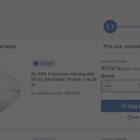
ll
 åt är i materialet som används för filtret. Detta beror på di
 medan något mer komplext som luktborttagning kräver ett k
etaljer
Pris (ex. moms
Antal (1 enhet)
I lager
917,97 kr
(exkl. mo
RS PRO Polyester Mediarulle
Antal
filter, G3 finhet 10 mm 1 m 20
m
RS-artikelnummer
122-1771
Lägg 
Dat
Antal (1 enhet)