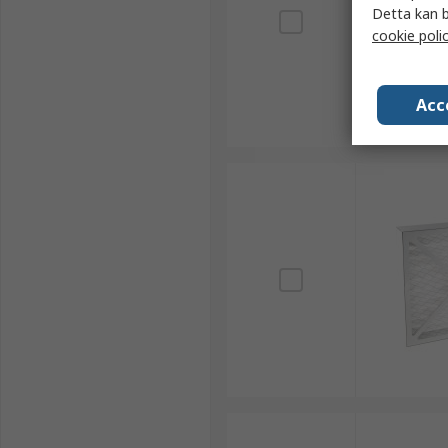
Detta kan b
cookie poli
Acc