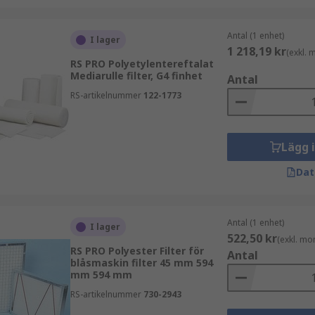
Antal (1 enhet)
I lager
1 218,19 kr
(exkl.
RS PRO Polyetylentereftalat
Mediarulle filter, G4 finhet
Antal
RS-artikelnummer
122-1773
Lägg 
Dat
Antal (1 enhet)
I lager
522,50 kr
(exkl. mo
RS PRO Polyester Filter för
Antal
blåsmaskin filter 45 mm 594
mm 594 mm
RS-artikelnummer
730-2943