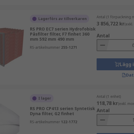
Antal (1 förpackning 
Lagerförs av tillverkaren
3 856,722 kr
(exkl
RS PRO EC7 serien Hydrofobisk
Påsfilter filter, F7 finhet 360
Antal
mm 592 mm 490 mm
RS-artikelnummer
255-1271
Lägg 
Dat
Antal (1 enhet)
I lager
118,78 kr
(exkl. mo
RS PRO CP413 serien Syntetisk
Antal
Dyna filter, G2 finhet
RS-artikelnummer
122-1772