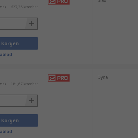
Blad
ms)
627,36 kr/enhet
i korgen
ablad
Dyna
ms)
181,67 kr/enhet
i korgen
ablad