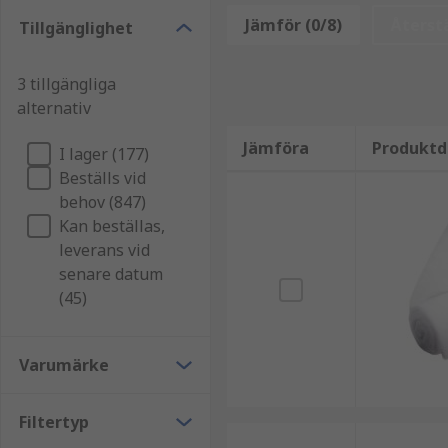
Jämför (0/8)
Återstä
Tillgänglighet
Det huvudsakliga sättet som HVAC-luftfilter skiljer sig
förhindrar att skräp som damm kommer in i systemet,
3 tillgängliga
alternativ
Jämföra
Produktd
I lager (177)
Beställs vid
behov (847)
Kan beställas,
leverans vid
senare datum
(45)
Varumärke
Filtertyp