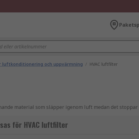
Paketsp
ör luftkonditionering och uppvärmning
/
HVAC luftfilter
knande material som släpper igenom luft medan det stoppar s
s ut när de blir igensatta eller utslitna. Om de inte underhå
orrekt.
as för HVAC luftfilter