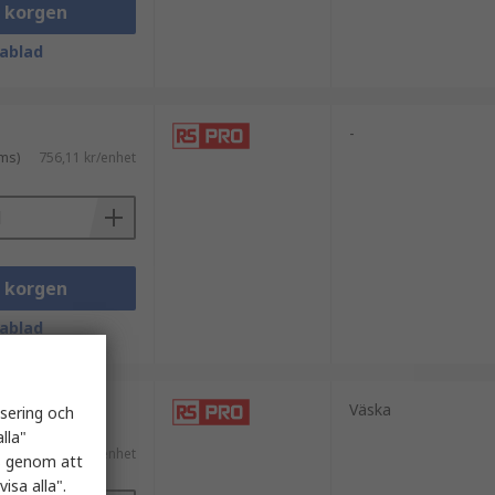
i korgen
ablad
-
ms)
756,11 kr/enhet
i korgen
ablad
Väska
isering och
 moms)
lla"
3 494,13 kr/enhet
es genom att
isa alla".