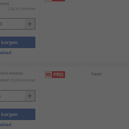
 moms)
278,351 kr/enhet
i korgen
ablad
med 6 enheter)
Panel
moms)
118,282 kr/enhet
i korgen
ablad