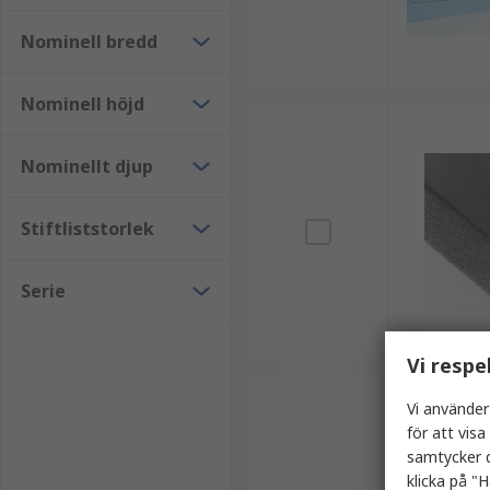
Nominell bredd
Nominell höjd
Nominellt djup
Stiftliststorlek
Serie
Vi respe
Vi använder
för att vis
samtycker d
klicka på "H