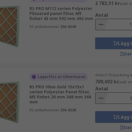
2 783,51 kr
(exkl.
RS PRO M112 serien Polyester
Plisserad panel filter, M5
Antal
finhet 45 mm 592 mm 492 mm
RS-artikelnummer
256-0549
Lägg 
Dat
Antal (1 förpackning 
Lagerförs av tillverkaren
709,692 kr
(exkl. 
RS PRO Vline Gold 15x15x1
Antal
serien Polyester Panel filter,
M5 finhet 20 mm 368 mm 368
mm
RS-artikelnummer
256-0538
Lägg 
Dat