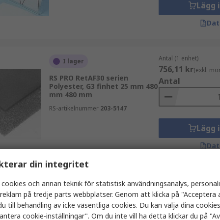
Lägg 
Dat
Antal (1 enhet)
I lager
756,11 kr
(exkl. mo
RS PRO RetAF30 serien
Antal
Polyester, G3 finhet 25 mm 480
mm 480 mm
RS-artikelnummer
203-5147
Lägg 
Dat
kterar din integritet
Antal (1 enhet)
 cookies och annan teknik för statistisk användningsanalys, personal
Lagerförs av tillverkaren
3 494,13 kr
(exkl.
a reklam på tredje parts webbplatser. Genom att klicka på "Acceptera a
RS PRO Ultima Compact RP
u till behandling av icke väsentliga cookies. Du kan välja dina cooki
serien Glasfiber Väska filter,
Antal
antera cookie-inställningar". Om du inte vill ha detta klickar du på "Avv
H13 finhet 292 mm 592 mm 592