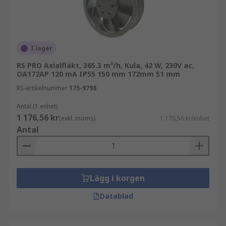
användningsområde och miljö. Flera faktorer
måste tas i beaktande när man väljer den mest
lämpliga. Några viktiga punkter att överväga är:
I lager
Matningsspänning - Behöver fläkten drivas
med AC eller DC?
RS PRO Axialfläkt, 365.3 m³/h, Kula, 42 W, 230V ac,
OA172AP 120 mA IP55 150 mm 172mm 51 mm
Fläkthastighet - Hög eller låg hastighet?
RS-artikelnummer
175-9798
Ljudnivå - Kräver användningen en tyst
Antal (1 enhet)
fläkt?
1 176,56 kr
(exkl. moms)
1 176,56 kr/enhet
Statiskt tryck - Vad är motståndet mot
Antal
luftflödet?
Kapslingsklass - Behöver axialfläkten vara
IP55-klassad eller högre?
Lägg i korgen
Luftflöde - Vilken luftvolym behövs för att
kyla området?
Datablad
Form - Fyrkantig fläns eller cirkulär?