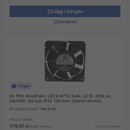
Lägg i korgen
Datablad
I lager
RS PRO Axialfläkt, 222.6 m³/h, Kula, 22 W, 230V ac,
OA109A 100 mA IP55 120 mm 120mm 38 mm
RS-artikelnummer
144-4138
Antal (1 enhet)
518,95 kr
(exkl. moms)
518,95 kr/enhet