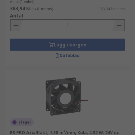
Antal (1 enhet)
383,94 kr
(exkl. moms)
383,94 kr/enhet
Antal
Lägg i korgen
Datablad
I lager
RS PRO Axialfläkt, 1.38 m³/min, Kula, 4.32 W, 24V dc