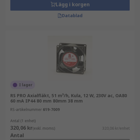
Lägg i korgen
Datablad
I lager
RS PRO Axialfläkt, 51 m³/h, Kula, 12 W, 230V ac, OA80
60 mA IP44 80 mm 80mm 38 mm
RS-artikelnummer
619-7009
Antal (1 enhet)
320,06 kr
(exkl. moms)
320,06 kr/enhet
Antal