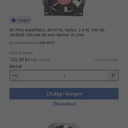
I lager
RS PRO Axialfläkt, 68 m³/h, Hylsa, 2.4 W, 24V dc,
OD8025 160 mA 80 mm 80mm 25 mm
RS-artikelnummer
668-8833
Antal (1 enhet)
132,50 kr
(exkl. moms)
132,50 kr/enhet
Antal
Lägg i korgen
Datablad