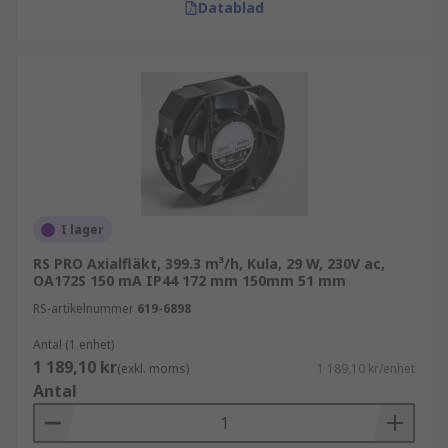
Datablad
PC-stationära datorer och bärbara datorer har
kompakta datorfläktar för att hålla interna
komponenter svala.
Ventilation - Axialfläktar används också för att
avlägsna stora volymer varm luft från ett slutet
utrymme för att hålla temperaturen stabil.
I lager
RS PRO Axialfläkt, 399.3 m³/h, Kula, 29 W, 230V ac,
OA172S 150 mA IP44 172 mm 150mm 51 mm
RS-artikelnummer
619-6898
Antal (1 enhet)
1 189,10 kr
(exkl. moms)
1 189,10 kr/enhet
Antal