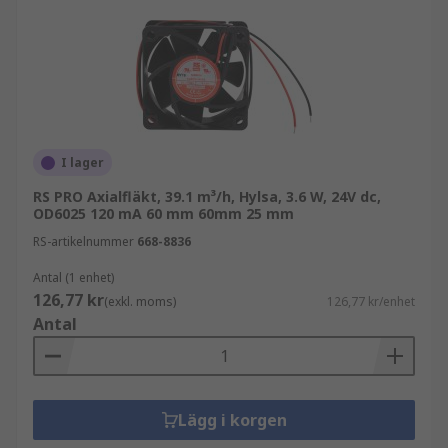
Var används axialfläktar?
Axialfläktar används i ett brett spektrum av
industriella och hushållsrelaterade kyl- och
ventilationstillämpningar inom nästan alla
branscher. Några av de vanligaste platserna där
du hittar dem i användning är:
I lager
RS PRO Axialfläkt, 39.1 m³/h, Hylsa, 3.6 W, 24V dc,
Elskåp och höljen - Axialfläktar installeras för att
OD6025 120 mA 60 mm 60mm 25 mm
hålla komponenter svala och förhindra för tidigt
RS-artikelnummer
668-8836
haveri.
Antal (1 enhet)
Serverrack - Tysta axialfläktar används för att
126,77 kr
(exkl. moms)
126,77 kr/enhet
hålla dyr utrustning som hubbar, routrar och
Antal
patchpaneler svala.
Produktionslinjeområden där motorer används
konstant, vilket förlänger livslängden på motorer
Lägg i korgen
och växellådor.