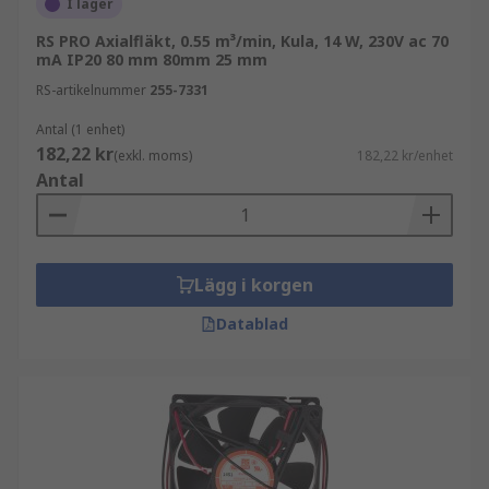
I lager
RS PRO Axialfläkt, 0.55 m³/min, Kula, 14 W, 230V ac 70
mA IP20 80 mm 80mm 25 mm
RS-artikelnummer
255-7331
Antal (1 enhet)
182,22 kr
(exkl. moms)
182,22 kr/enhet
Antal
Lägg i korgen
Datablad