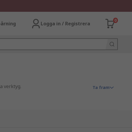
0
årning
Logga in / Registrera
a verktyg.
Ta fram
ch har olika fack och fickor med