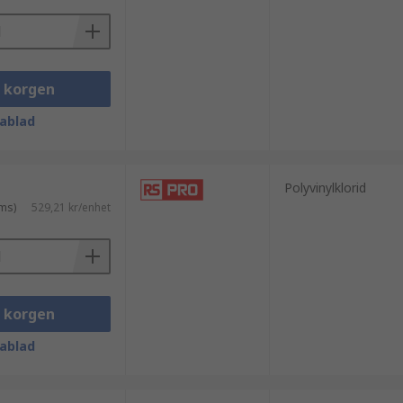
i korgen
ablad
Polyvinylklorid
ms)
529,21 kr/enhet
i korgen
ablad