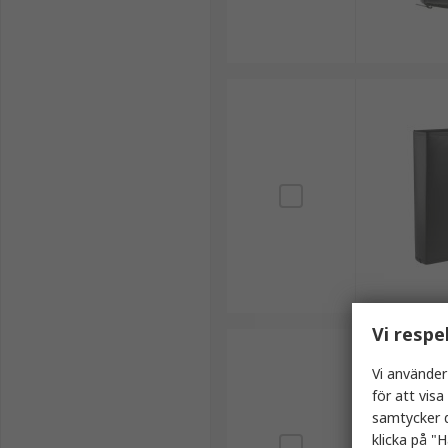
Vi respe
Vi använder
för att vis
samtycker d
klicka på "H