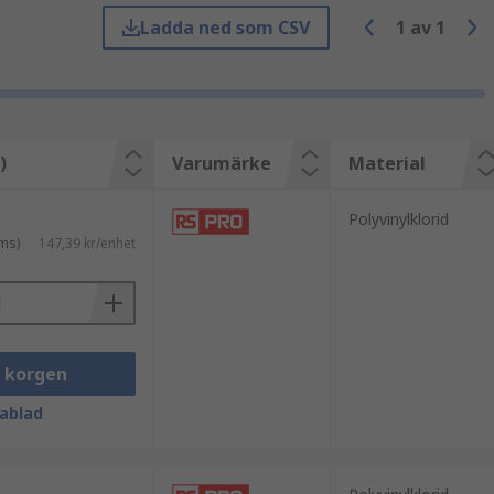
Ladda ned som CSV
1
av
1
)
Varumärke
Material
Polyvinylklorid
ms)
147,39 kr/enhet
i korgen
ablad