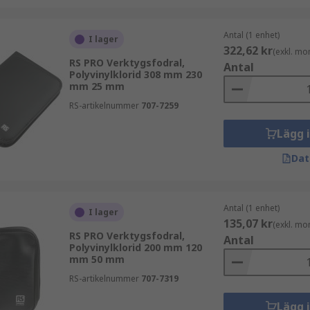
Antal (1 enhet)
I lager
322,62 kr
(exkl. mo
RS PRO Verktygsfodral,
Antal
Polyvinylklorid 308 mm 230
mm 25 mm
RS-artikelnummer
707-7259
Lägg 
Dat
Antal (1 enhet)
I lager
135,07 kr
(exkl. mo
RS PRO Verktygsfodral,
Antal
Polyvinylklorid 200 mm 120
mm 50 mm
RS-artikelnummer
707-7319
Lägg 