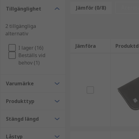
Var skulle man använda verktygsplånböcker?
Jämför (0/8)
Återstä
Tillgänglighet
Fabriker
2 tillgängliga
Verkstäder
alternativ
Kontor
Jämföra
Produktd
I lager (16)
Gör-det-själv-entusiaster
Beställs vid
Hemma
behov (1)
Varumärke
Produkttyp
Stängd längd
Låstyp