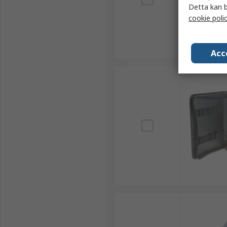
Detta kan b
cookie poli
Acc