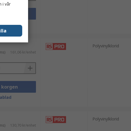
 i vår
i korgen
ablad
lla
Polyvinylklorid
ms)
161,06 kr/enhet
i korgen
ablad
Polyvinylklorid
ms)
130,70 kr/enhet