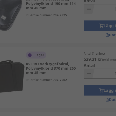
Antal
Polyvinylklorid 190 mm 114
mm 45 mm
RS-artikelnummer
707-7325
Lägg 
Dat
Antal (1 enhet)
I lager
529,21 kr
(exkl. mo
RS PRO Verktygsfodral,
Antal
Polyvinylklorid 370 mm 260
mm 45 mm
RS-artikelnummer
707-7262
Lägg 
Dat