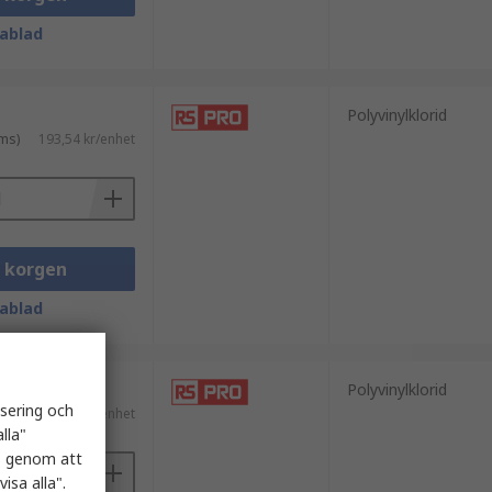
ablad
Polyvinylklorid
ms)
193,54 kr/enhet
i korgen
ablad
Polyvinylklorid
isering och
ms)
175,28 kr/enhet
lla"
es genom att
isa alla".