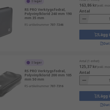
I lager
163,86 kr
(exkl. mo
RS PRO Verktygsfodral,
Antal
Polyvinylklorid 240 mm 190
mm 35 mm
RS-artikelnummer
707-7246
Lägg 
Dat
Antal (1 enhet)
I lager
125,37 kr
(exkl. mo
RS PRO Verktygsfodral,
Antal
Polyvinylklorid 200 mm 105
mm 50 mm
RS-artikelnummer
707-7316
Lägg 
Dat