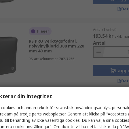
Dat
Antal (1 enhet)
I lager
193,54 kr
(exkl. mo
RS PRO Verktygsfodral,
Antal
Polyvinylklorid 308 mm 220
mm 40 mm
RS-artikelnummer
707-7256
Lägg 
Dat
kterar din integritet
Antal (1 enhet)
I lager
 cookies och annan teknik för statistisk användningsanalys, personal
175,28 kr
(exkl. mo
RS PRO Verktygsfodral,
a reklam på tredje parts webbplatser. Genom att klicka på "Acceptera a
Antal
Polyvinylklorid 225 mm 175
u till behandling av icke väsentliga cookies. Du kan välja dina cooki
mm 75 mm
antera cookie-inställningar". Om du inte vill ha detta klickar du på "Avv