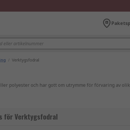
Paketsp
ing
/
Verktygsfodral
ller polyester och har gott om utrymme för förvaring av olik
änkslåda eller verktygslåda. Insidan är vanligtvis vadderad o
s för Verktygsfodral
onenter på plats.