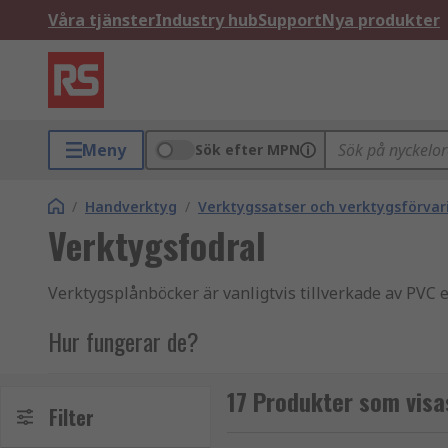
Våra tjänster
Industry hub
Support
Nya produkter
Meny
Sök efter MPN
/
Handverktyg
/
Verktygssatser och verktygsförvar
Verktygsfodral
Verktygsplånböcker är vanligtvis tillverkade av PVC e
Hur fungerar de?
De har en praktisk storlek för förvaring i en arbetsb
17 Produkter som visa
elastiska remmar för att hålla verktyg och små komp
Filter