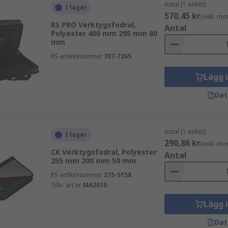
Antal (1 enhet)
I lager
570,45 kr
(exkl. mo
RS PRO Verktygsfodral,
Antal
Polyester 400 mm 295 mm 80
mm
RS-artikelnummer
707-7265
Lägg 
Dat
Antal (1 enhet)
I lager
290,86 kr
(exkl. mo
CK Verktygsfodral, Polyester
Antal
255 mm 200 mm 50 mm
RS-artikelnummer
275-5158
Tillv. art.nr
MA2610
Lägg 
Dat