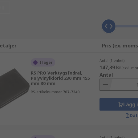
ll
etaljer
Pris (ex. moms
Antal (1 enhet)
I lager
147,39 kr
(exkl. mo
RS PRO Verktygsfodral,
Antal
Polyvinylklorid 230 mm 155
mm 30 mm
RS-artikelnummer
707-7240
Lägg 
Dat
Antal (1 enhet)