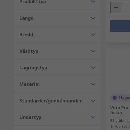
Produkttyp
Längd
Bredd
Väsktyp
Lagringstyp
Material
I lage
Standarder/godkännanden
Veto Pro 
fickor
Undertyp
RS-artikel
Tillv. art.nr