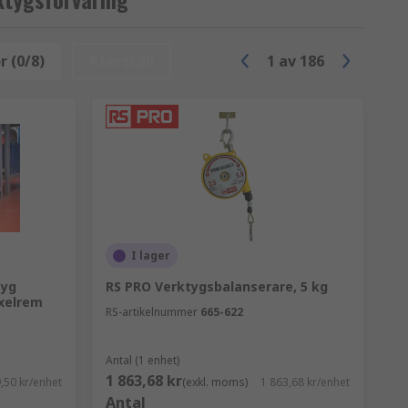
r (0/8)
Återställ
1
av
186
ygsförvaring, konst och hantverk och
ör att hålla verktygen säkra.
 de inte bör användas av hementusiaster
ket begränsad rörlighet.
n ändå erbjuda betydande skydd för ditt
I lager
n verktygsväska, och erbjuder en rimlig
Tyg
RS PRO Verktygsbalanserare, 5 kg
xelrem
RS-artikelnummer
665-622
ande verktygsskåp eller lådor. Många
Antal (1 enhet)
1 863,68 kr
,50 kr/enhet
(exkl. moms)
1 863,68 kr/enhet
Antal