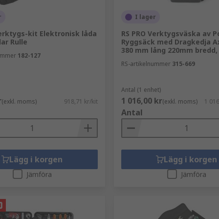
r
I lager
rktygs-kit Elektronisk låda
RS PRO Verktygsväska av P
ar Rulle
Ryggsäck med Dragkedja A
380 mm lång 220mm bredd,
nummer
182-127
RS-artikelnummer
315-669
Antal (1 enhet)
r
1 016,00 kr
(exkl. moms)
918,71 kr/kit
(exkl. moms)
1 016
Antal
Lägg i korgen
Lägg i korgen
Jämföra
Jämföra