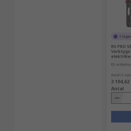
I lage
RS PRO V
Verktygs-
elektrike
RS-artikel
Antal (1 sat
3 104,62
Antal