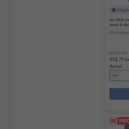
I lage
RS PRO Ve
med 8 del
RS-artikel
Antal (1 kit)
918,71 k
Antal