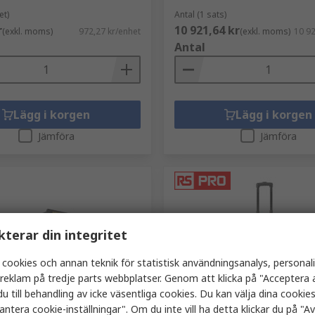
et)
Antal (1 sats)
r
10 921,64 kr
(exkl. moms)
972,27 kr/enhet
(exkl. moms)
10 92
Antal
Lägg i korgen
Lägg i korgen
Jämföra
Jämföra
kterar din integritet
 cookies och annan teknik för statistisk användningsanalys, personal
a reklam på tredje parts webbplatser. Genom att klicka på "Acceptera a
r
I lager
u till behandling av icke väsentliga cookies. Du kan välja dina cooki
antera cookie-inställningar". Om du inte vill ha detta klickar du på "Avv
tål Dubbelkrok,
RS PRO Svart Verktygsväsk