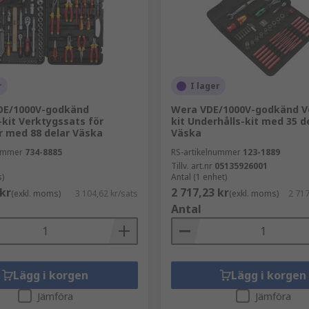
r
I lager
DE/1000V-godkänd
Wera VDE/1000V-godkänd V
kit Verktygssats för
kit Underhålls-kit med 35 d
r med 88 delar Väska
Väska
nummer
734-8885
RS-artikelnummer
123-1889
Tillv. art.nr
05135926001
s)
Antal (1 enhet)
 kr
2 717,23 kr
(exkl. moms)
3 104,62 kr/sats
(exkl. moms)
2 717
Antal
Lägg i korgen
Lägg i korgen
Jämföra
Jämföra