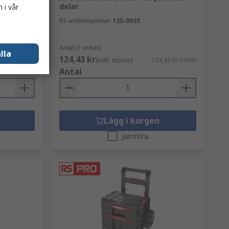
delar
 i vår
RS-artikelnummer
125-0935
Antal (1 enhet)
lla
124,43 kr
,67 kr/enhet
(exkl. moms)
124,43 kr/enhet
Antal
Lägg i korgen
Jämföra