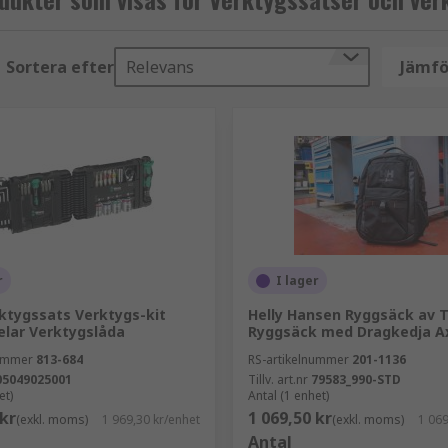
Sortera efter
Relevans
Jämfö
märkt lösning för många olika användningsområden som verkt
starkt yttre hölje, handtag för enkel transport och ett lås f
gsskåp?
triella eller kommersiella ändamål, vilket inte betyder att
alla potentiella användningsområden. Verktygsskåp har myc
tar upp betydligt mindre plats än ett verktygsskåp men ka
r
I lager
bärbara samtidigt som de förblir solida, till skillnad från e
ktygssats Verktygs-kit
Helly Hansen Ryggsäck av 
elar Verktygslåda
Ryggsäck med Dragkedja A
nummer
813-684
RS-artikelnummer
201-1136
dealisk för hementusiaster eller de som vill undvika skrymm
05049025001
Tillv. art.nr
79583_990-STD
ring och förvaring av dina verktyg.
et)
Antal (1 enhet)
 kr
1 069,50 kr
(exkl. moms)
1 969,30 kr/enhet
(exkl. moms)
1 069
Antal