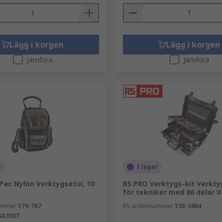
Lägg i korgen
Lägg i korgen
Jämföra
Jämföra
r
I lager
Pac Nylon Verktygsetui, 10
RS PRO Verktygs-kit Verkty
för tekniker med 86 delar 
nummer
179-767
RS-artikelnummer
136-3404
AX3507