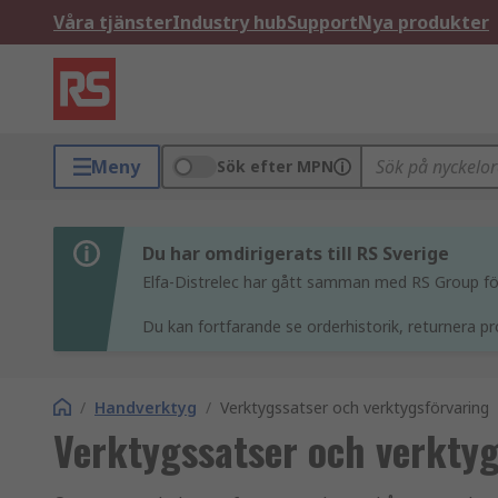
Våra tjänster
Industry hub
Support
Nya produkter
Meny
Sök efter MPN
Du har omdirigerats till RS Sverige
Elfa-Distrelec har gått samman med RS Group för 
Du kan fortfarande se orderhistorik, returnera pr
/
Handverktyg
/
Verktygssatser och verktygsförvaring
Verktygssatser och verktyg