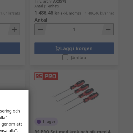
Tillv. art.nr
AX3578
Antal (1 enhet)
1 486,46 kr
1,64 kr/sats
(exkl. moms)
1 486,46 kr/enhet
Antal
Lägg i korgen
Jämföra
isering och
lla"
I lager
es genom att
isa alla".
a med 2
RS PRO Set med krok och pik med 4