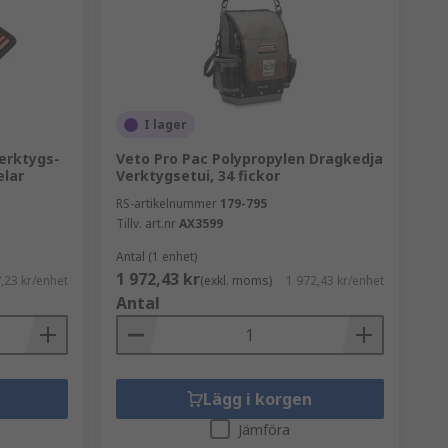
I lager
erktygs-
Veto Pro Pac Polypropylen Dragkedja
elar
Verktygsetui, 34 fickor
RS-artikelnummer
179-795
Tillv. art.nr
AX3599
Antal (1 enhet)
1 972,43 kr
,23 kr/enhet
(exkl. moms)
1 972,43 kr/enhet
Antal
Lägg i korgen
Jämföra