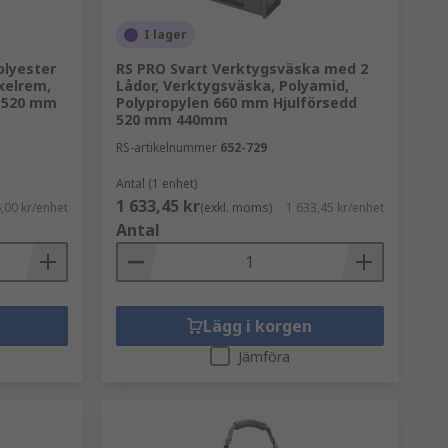
I lager
olyester
RS PRO Svart Verktygsväska med 2
xelrem,
Lådor, Verktygsväska, Polyamid,
 520 mm
Polypropylen 660 mm Hjulförsedd
520 mm 440mm
RS-artikelnummer
652-729
Antal (1 enhet)
1 633,45 kr
,00 kr/enhet
(exkl. moms)
1 633,45 kr/enhet
Antal
Lägg i korgen
Jämföra