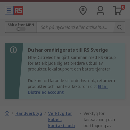
0
Sök efter MPN
Du har omdirigerats till RS Sverige
Elfa-Distrelec har gått samman med RS Group
för att erbjuda dig ett bredare utbud av
produkter, lokal support och bättre tjänster.
Du kan fortfarande se orderhistorik, returnera
produkter och hantera fakturor i ditt
Elfa-
Distrelec account
/
Handverktyg
/
Verktyg för
/
Verktyg för
kabel-,
fastsättning och
kontakt- och
borttagning av