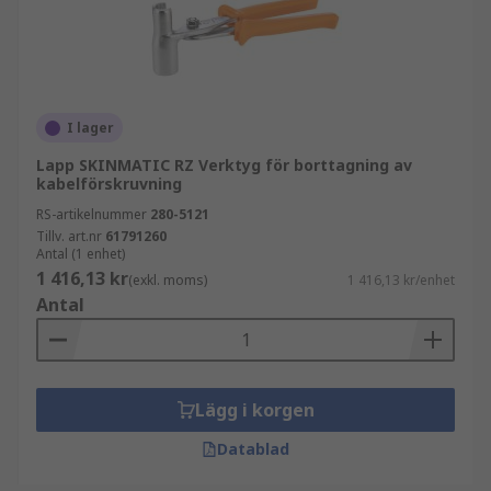
I lager
Lapp SKINMATIC RZ Verktyg för borttagning av
kabelförskruvning
RS-artikelnummer
280-5121
Tillv. art.nr
61791260
Antal (1 enhet)
1 416,13 kr
(exkl. moms)
1 416,13 kr/enhet
Antal
Lägg i korgen
Datablad