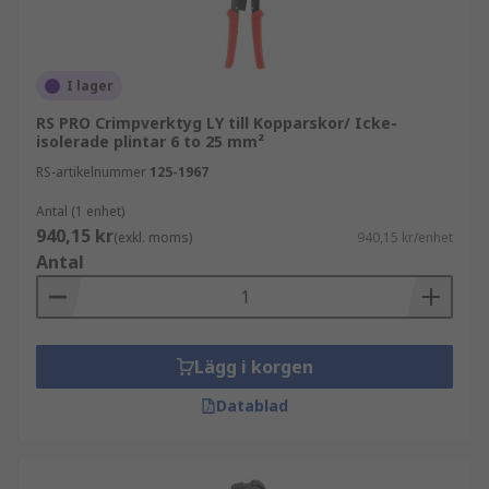
specifika kontakttyper som
Ändhylskrimptänger
,
RJ45-krympverktyg
och
BNC-krympverktyg
.
Andra krympverktyg använder utbytbara
I lager
matriser eller käftar för att passa olika
RS PRO Crimpverktyg LY till Kopparskor/ Icke-
kontakttyper för ökad mångsidighet.
isolerade plintar 6 to 25 mm²
Krympverktyg används inom en mängd olika
RS-artikelnummer
125-1967
branscher inklusive el, fordon, flyg och
telekommunikation.
Antal (1 enhet)
940,15 kr
(exkl. moms)
940,15 kr/enhet
Lär dig mer i vår
guide till krympverktyg
Antal
Lägg i korgen
Datablad