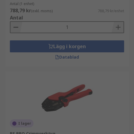
Antal (1 enhet)
788,79 kr
(exkl. moms)
788,79 kr/enhet
Antal
Lägg i korgen
Datablad
I lager
RS PRO Crimpverktyg