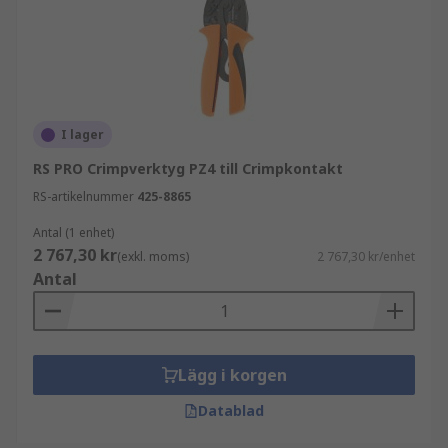
I lager
RS PRO Crimpverktyg PZ4 till Crimpkontakt
RS-artikelnummer
425-8865
Antal (1 enhet)
2 767,30 kr
(exkl. moms)
2 767,30 kr/enhet
Antal
Lägg i korgen
Datablad