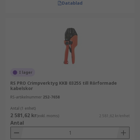
Datablad
I lager
RS PRO Crimpverktyg KKB 0325S till Rörformade
kabelskor
RS-artikelnummer
252-7658
Antal (1 enhet)
2 581,62 kr
(exkl. moms)
2 581,62 kr/enhet
Antal