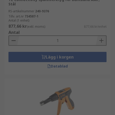
Stål
RS-artikelnummer
240-9376
Tillv. art.nr
734587-1
Antal (1 enhet)
877,66 kr
(exkl. moms)
877,66 kr/enhet
Antal
Lägg i korgen
Datablad