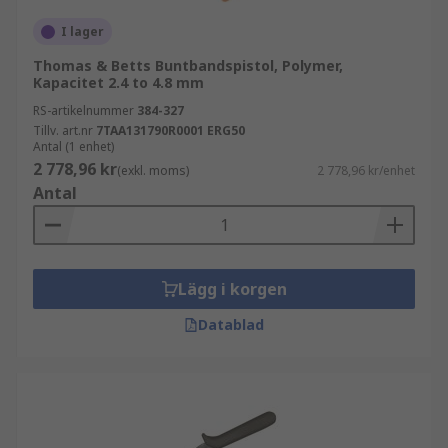
I lager
Thomas & Betts Buntbandspistol, Polymer,
Kapacitet 2.4 to 4.8 mm
RS-artikelnummer
384-327
Tillv. art.nr
7TAA131790R0001 ERG50
Antal (1 enhet)
2 778,96 kr
(exkl. moms)
2 778,96 kr/enhet
Antal
Lägg i korgen
Datablad