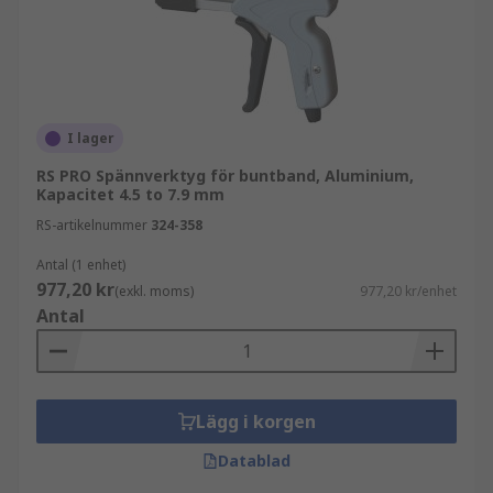
som används för att tillverka buntband. De
levereras vanligtvis med utbytbara blad och
kontroller som låter dig justera
spänningskraften som utövas på buntbanden.
I lager
RS PRO Spännverktyg för buntband, Aluminium,
Kapacitet 4.5 to 7.9 mm
RS-artikelnummer
324-358
Antal (1 enhet)
977,20 kr
(exkl. moms)
977,20 kr/enhet
Antal
Lägg i korgen
Datablad