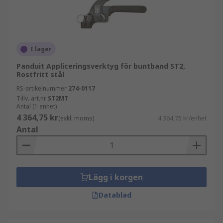
I lager
Panduit Appliceringsverktyg för buntband ST2,
Rostfritt stål
RS-artikelnummer
274-0117
Tillv. art.nr
ST2MT
Antal (1 enhet)
4 364,75 kr
(exkl. moms)
4 364,75 kr/enhet
Antal
Lägg i korgen
Datablad