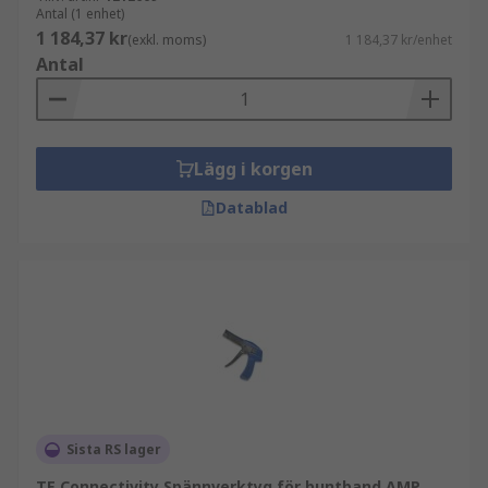
Antal (1 enhet)
1 184,37 kr
(exkl. moms)
1 184,37 kr/enhet
Antal
Lägg i korgen
Datablad
Sista RS lager
TE Connectivity Spännverktyg för buntband AMP,