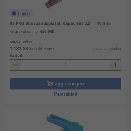
I lager
RS PRO Buntbandspistol, Kapacitet 2.5 → 10 mm
RS-artikelnummer
656-048
Antal (1 enhet)
1 182,83 kr
(exkl. moms)
1 182,83 kr/enhet
Antal
Lägg i korgen
Datablad