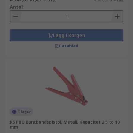
(exkl. moms)
4 547,65 kr/enhet
Antal
Lägg i korgen
Datablad
I lager
RS PRO Buntbandspistol, Metall, Kapacitet 2.5 to 10
mm