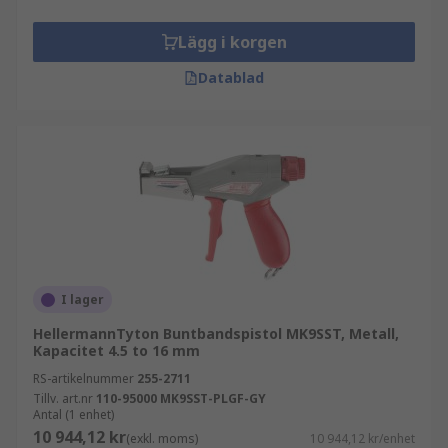
Lägg i korgen
Datablad
I lager
HellermannTyton Buntbandspistol MK9SST, Metall,
Kapacitet 4.5 to 16 mm
RS-artikelnummer
255-2711
Tillv. art.nr
110-95000 MK9SST-PLGF-GY
Antal (1 enhet)
10 944,12 kr
(exkl. moms)
10 944,12 kr/enhet