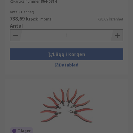
RS-artikelnummer
864-0814
Antal (1 enhet)
738,69 kr
(exkl. moms)
738,69 kr/enhet
Antal
Lägg i korgen
Datablad
I lager