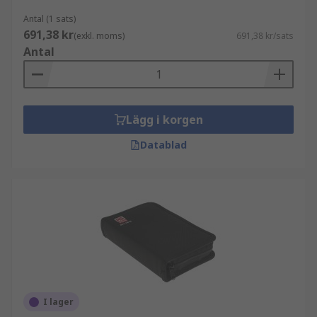
Antal (1 sats)
691,38 kr
(exkl. moms)
691,38 kr/sats
Antal
Lägg i korgen
Datablad
I lager