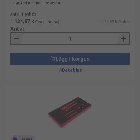
RS-artikelnummer
136-6994
Antal (1 enhet)
1 124,87 kr
(exkl. moms)
1 124,87 kr/enhet
Antal
Lägg i korgen
Datablad
I lager