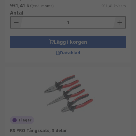
931,41 kr
(exkl. moms)
931,41 kr/sats
Antal
Lägg i korgen
Datablad
I lager
RS PRO Tångssats, 3 delar