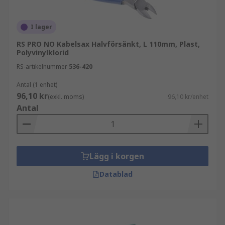
elektriker-avbitare uppfyller VDE-säkerhetskrav
som skyddar mot elektriska stötar
I lager
Avbitare finns tillgängliga från ett brett utbud av
RS PRO NO Kabelsax Halvförsänkt, L 110mm, Plast,
ledande leverantörer inklusive
Knipex avbitare
Polyvinylklorid
och
CK avbitare
RS-artikelnummer
536-420
Antal (1 enhet)
Se även
Hovtänger
96,10 kr
(exkl. moms)
96,10 kr/enhet
Antal
Lägg i korgen
Datablad