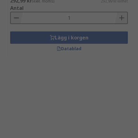
292,99 kr
(exkl. moms)
292,99 kr/enhet
Antal
Lägg i korgen
Datablad