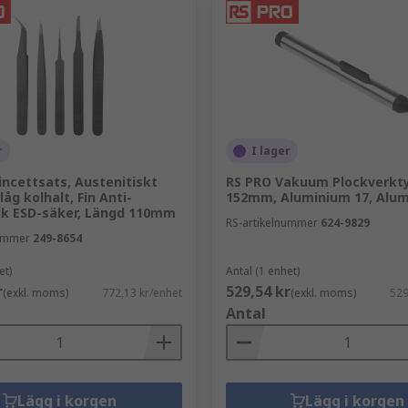
r
I lager
incettsats, Austenitiskt
RS PRO Vakuum Plockverkty
låg kolhalt, Fin Anti-
152mm, Aluminium 17, Alu
k ESD-säker, Längd 110mm
RS-artikelnummer
624-9829
nummer
249-8654
et)
Antal (1 enhet)
r
529,54 kr
(exkl. moms)
772,13 kr/enhet
(exkl. moms)
529
Antal
Lägg i korgen
Lägg i korgen