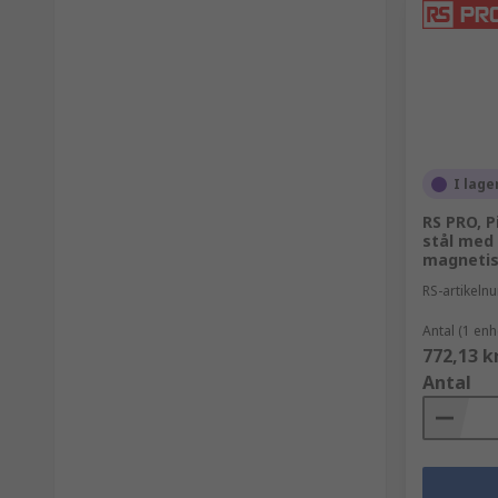
I lage
RS PRO, P
stål med 
magnetis
RS-artikel
Antal (1 enh
772,13 k
Antal