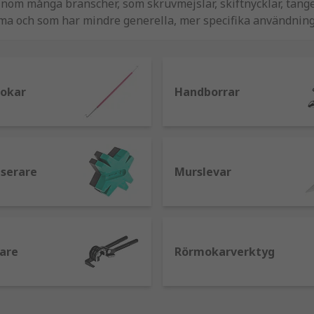
nom många branscher, som skruvmejslar, skiftnycklar, tänge
a och som har mindre generella, mer specifika användning
underhåll, såsom handborrar, handhyvlar, rörbockare eller 
att möta dina behov från ledande varumärken inom olika bra
rokar
Handborrar
a?
serare
Murslevar
acera dem runt hörn eller i svåra utrymmen, rörbockare gör de
 böjning och för att förhindra att röret skadas på något sätt
are
Rörmokarverktyg
ösa material och aggregat. Oavsett om du flyttar material från
 skyfflar en stor yta vilket innebär att de kan flytta stora m