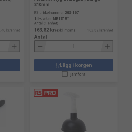
810mm
RS-artikelnummer
208-167
ga datordelar kan påverkas av
Tillv. art.nr
MRT810T
Antal (1 enhet)
163,82 kr
,40 kr/enhet
(exkl. moms)
163,82 kr/enhet
Antal
Lägg i korgen
Jämföra