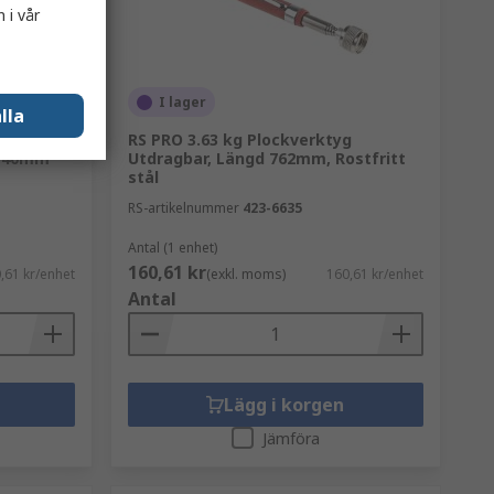
 i vår
I lager
lla
ål, Extra
RS PRO 3.63 kg Plockverktyg
 140mm
Utdragbar, Längd 762mm, Rostfritt
stål
RS-artikelnummer
423-6635
Antal (1 enhet)
160,61 kr
,61 kr/enhet
(exkl. moms)
160,61 kr/enhet
Antal
Lägg i korgen
Jämföra