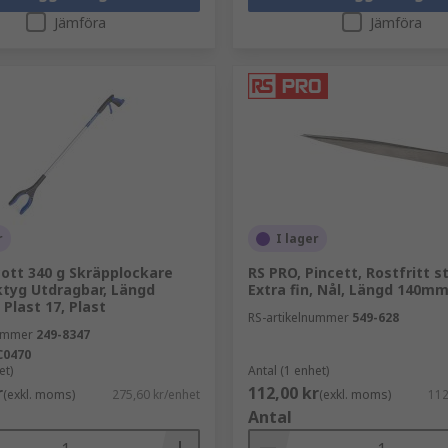
Jämföra
Jämföra
r
I lager
ott 340 g Skräpplockare
RS PRO, Pincett, Rostfritt st
ktyg Utdragbar, Längd
Extra fin, Nål, Längd 140m
Plast 17, Plast
RS-artikelnummer
549-628
nummer
249-8347
C0470
et)
Antal (1 enhet)
r
112,00 kr
(exkl. moms)
275,60 kr/enhet
(exkl. moms)
112
Antal