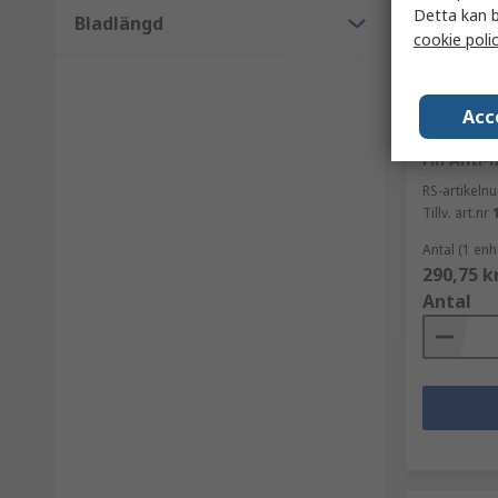
Detta kan b
Bladlängd
cookie poli
I lage
Acc
Weller Er
Fin Anti
RS-artikel
Tillv. art.nr
Antal (1 enh
290,75 k
Antal