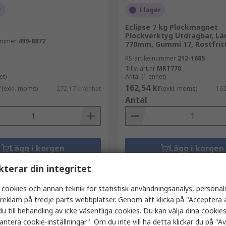
r
I lager
Eclipse 7 kg Plockmagnet
Plockverktyg Utdragbar, Lä
nummer
499-8872
770mm, Gummi 17, Rostfritt
RS-artikelnummer
212-1685
Tillv. art.nr
MRT770
et)
Antal (1 enhet)
r
162,54 kr
(exkl. moms)
272,17 kr/enhet
(exkl. moms)
162
Antal
Lägg i korgen
Lägg i korgen
Jämföra
Jämföra
kterar din integritet
 cookies och annan teknik för statistisk användningsanalys, personal
a reklam på tredje parts webbplatser. Genom att klicka på "Acceptera a
u till behandling av icke väsentliga cookies. Du kan välja dina cooki
antera cookie-inställningar". Om du inte vill ha detta klickar du på "Avv