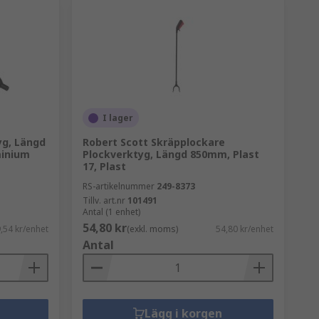
I lager
g, Längd
Robert Scott Skräpplockare
minium
Plockverktyg, Längd 850mm, Plast
17, Plast
RS-artikelnummer
249-8373
Tillv. art.nr
101491
Antal (1 enhet)
54,80 kr
,54 kr/enhet
(exkl. moms)
54,80 kr/enhet
Antal
Lägg i korgen