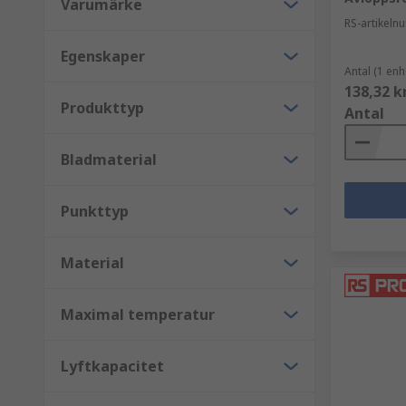
Varumärke
Magnetiserare
RS-artikel
Egenskaper
Används för att magnetisera och avmagnetisera metal
Antal (1 enh
magnetfält, så magnetiserare hjälper till att säkerstä
138,32 k
Produkttyp
Antal
Bladmaterial
Punkttyp
Material
Maximal temperatur
Lyftkapacitet