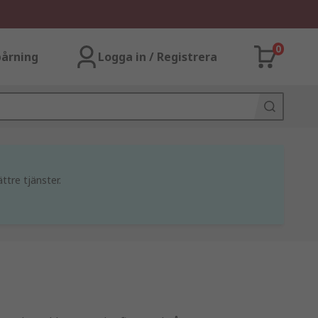
0
årning
Logga in / Registrera
ttre tjänster.