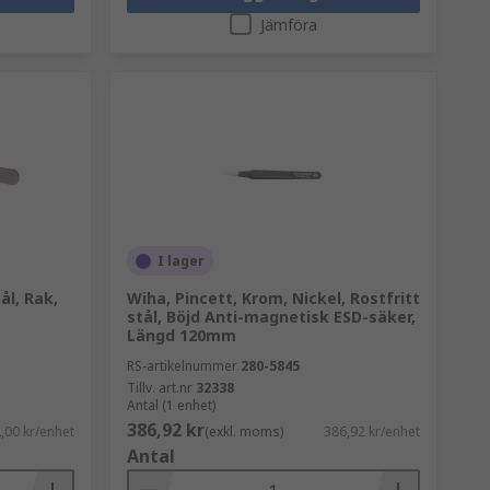
Jämföra
I lager
ål, Rak,
Wiha, Pincett, Krom, Nickel, Rostfritt
m
stål, Böjd Anti-magnetisk ESD-säker,
Längd 120mm
RS-artikelnummer
280-5845
Tillv. art.nr
32338
Antal (1 enhet)
386,92 kr
,00 kr/enhet
(exkl. moms)
386,92 kr/enhet
Antal