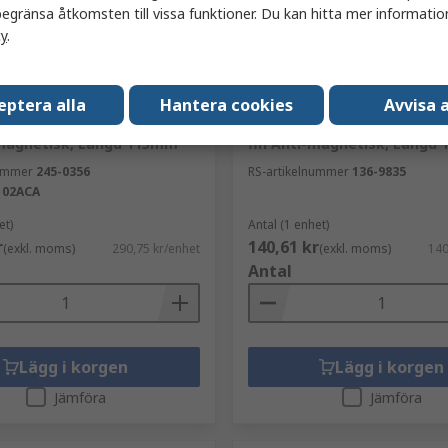
egränsa åtkomsten till vissa funktioner. Du kan hitta mer information
cy
.
r
I lager
eptera alla
Hantera cookies
Avvisa a
em, Pincett, Rostfritt stål,
RS PRO, Pincett, Rostfritt st
-magnetisk, Längd 115mm
fin Anti-magnetisk, Längd
nummer
245-0356
RS-artikelnummer
136-9835
102ACA
et)
Antal (1 enhet)
r
140,61 kr
(exkl. moms)
290,75 kr/enhet
(exkl. moms)
140
Antal
Lägg i korgen
Lägg i korgen
Jämföra
Jämföra