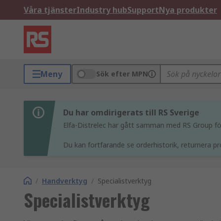
Våra tjänster
Industry hub
Support
Nya produkter
Meny
Sök efter MPN
Du har omdirigerats till RS Sverige
Elfa-Distrelec har gått samman med RS Group för 
Du kan fortfarande se orderhistorik, returnera pr
/
Handverktyg
/
Specialistverktyg
Specialistverktyg