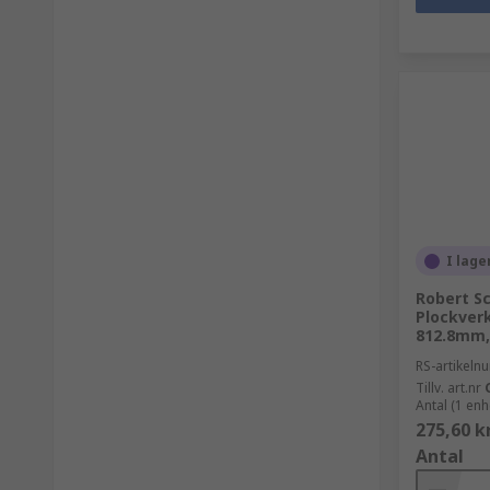
I lage
Robert Sc
Plockver
812.8mm, 
RS-artikel
Tillv. art.nr
Antal (1 enh
275,60 k
Antal