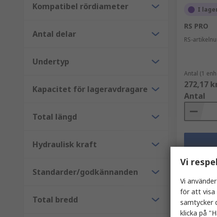
Kompatibel rördiameter
I lage
RS PRO
Antal delar
RS-artikel
Undertyp
Antal (1 enh
272,17 k
Kapacitet för lageravdragare
Antal
Total längd
Hydraulisk kraft
Vi respe
Standarder/godkännanden
Vi använder
för att vis
Total bredd
samtycker d
klicka på "H