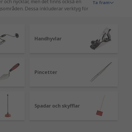
r och nycklar, men det finns också en
Ta fram
sområden. Dessa inkluderar verktyg för
däckmönsterdjupsmätare.
nscher, såsom Bacho, Facom, Weller och
Handhyvlar
Pincetter
t enkelt och exakt. Tillgängliga för ett
.
Spadar och skyfflar
 en plats till en annan, gräver diken
ängder snabbt.