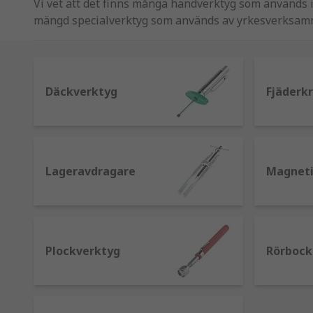
Vi vet att det finns många handverktyg som används i
mängd specialverktyg som används av yrkesverksamm
VVS, träbearbetning, konstruktion, bil- och fordons
Hos RS har vi ett stort utbud av specialverktyg för 
från vårt eget varumärke RS PRO.
Däckverktyg
Fjäderk
Vilka typer av specialverktyg finns tillgänglig
Rörbockare
Lageravdragare
Magneti
Används för att böja rör till en viss vinkel för att pl
antal rördiametrar för att säkerställa en jämn och ren
Skyfflar och spadar
Plockverktyg
Rörbock
Skyfflar och spadar hjälper till att enkelt förflytta l
eller förbereder ett område för att lägga grunder, har