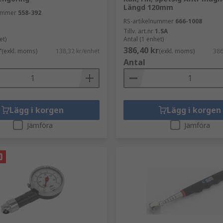
Längd 120mm
nummer
558-392
RS-artikelnummer
666-1008
lverktyg. Elektriska komponenter som kretskort och känsli
Tillv. art.nr
1.SA
et)
Antal (1 enhet)
lla att dina metallverktyg är säkra att använda.
r
386,40 kr
(exkl. moms)
138,32 kr/enhet
(exkl. moms)
386
Antal
Lägg i korgen
Lägg i korgen
Jämföra
Jämföra