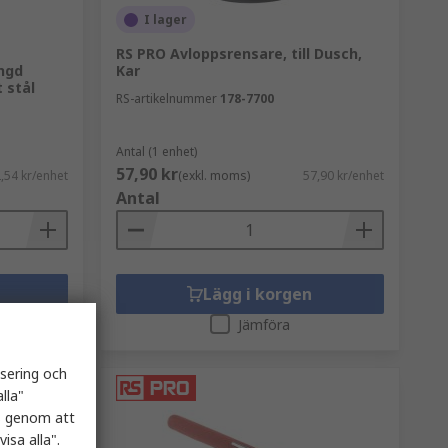
I lager
RS PRO Avloppsrensare, till Dusch,
ngd
Kar
 stål
RS-artikelnummer
178-7700
Antal (1 enhet)
57,90 kr
,54 kr/enhet
(exkl. moms)
57,90 kr/enhet
Antal
Lägg i korgen
Jämföra
isering och
lla"
es genom att
isa alla".