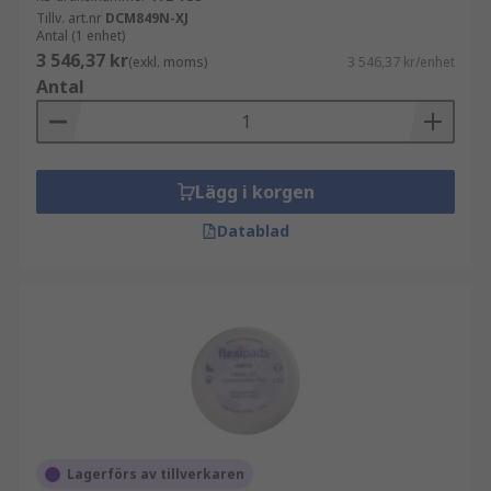
Tillv. art.nr
DCM849N-XJ
Antal (1 enhet)
3 546,37 kr
(exkl. moms)
3 546,37 kr/enhet
Antal
Lägg i korgen
Datablad
Lagerförs av tillverkaren