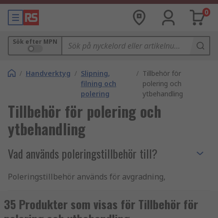
0
Sök efter MPN
/
Handverktyg
/
Slipning,
/
Tillbehör för
filning och
polering och
polering
ytbehandling
Tillbehör för polering och
ytbehandling
Vad används poleringstillbehör till?
Poleringstillbehör används för avgradning,
rengöring och utjämning. De används i
metallbearbetningsaktiviteter för att skapa en
35 Produkter som visas för Tillbehör för
slät finish som förstärker produkten, förhindrar