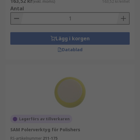
163,52 kr
(exkl. moms)
163,52 kr/enhet
filar och filtar kan köpas individuellt eller i form
Antal
av finishsatser.
Lägg i korgen
Datablad
Lagerförs av tillverkaren
SAM Polerverktyg för Polishers
RS-artikelnummer
211-175