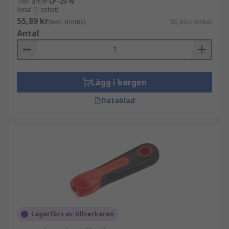
Tillv. art.nr
LP-25-N
Antal (1 enhet)
55,89 kr
(exkl. moms)
55,89 kr/enhet
Antal
Lägg i korgen
Datablad
Lagerförs av tillverkaren