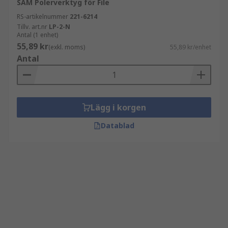
SAM Polerverktyg för File
RS-artikelnummer
221-6214
Tillv. art.nr
LP-2-N
Antal (1 enhet)
55,89 kr
(exkl. moms)
55,89 kr/enhet
Antal
Lägg i korgen
Datablad