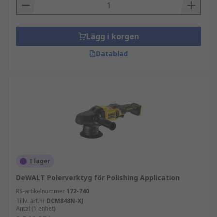
Lägg i korgen
Datablad
I lager
DeWALT Polerverktyg för Polishing Application
RS-artikelnummer
172-740
Tillv. art.nr
DCM848N-XJ
Antal (1 enhet)