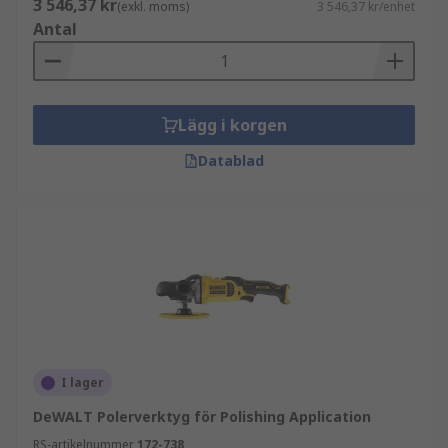
3 546,37 kr
(exkl. moms)
3 546,37 kr/enhet
Antal
Lägg i korgen
Datablad
I lager
DeWALT Polerverktyg för Polishing Application
RS-artikelnummer
172-738