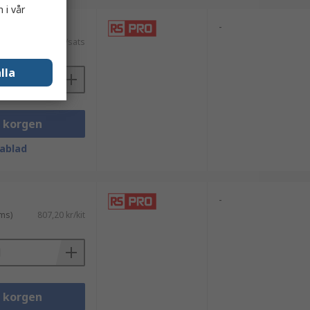
 i vår
-
ms)
311,81 kr/sats
lla
i korgen
ablad
-
ms)
807,20 kr/kit
i korgen