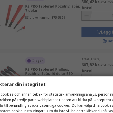
380,42 kr
(exkl. mo
RS PRO Isolerad Pozidriv, Spår,
Antal
7 delar
RS-artikelnummer
875-5821
Lägg 
Dat
Antal (1 sats)
I lager
607,82 kr
(exkl. mo
RS PRO Isolerad Phillips,
Antal
Pozidriv, Spår, 10 delar ESD-
säker
kterar din integritet
RS-artikelnummer
253-015
 cookies och annan teknik för statistisk användningsanalys, personal
Lägg 
a reklam på tredje parts webbplatser. Genom att klicka på "Acceptera a
Dat
u till behandling av icke väsentliga cookies. Du kan välja dina cooki
antera cookie-inställningar". Om du inte vill ha detta klickar du på "Avv