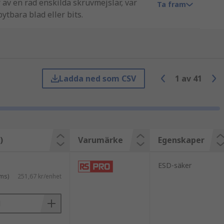
av en rad enskilda skruvmejslar, var
Ta fram
tbara blad eller bits.
Ladda ned som CSV
1
av
41
rhetskrav som skyddar mot elektriska
)
Varumärke
Egenskaper
 blad
exuddig stjärnformad spets
ESD-säker
ms)
251,67 kr/enhet