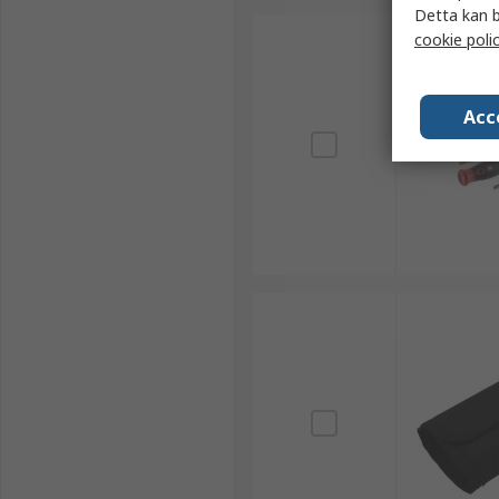
Detta kan b
cookie poli
Acc