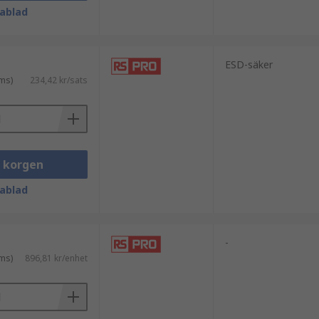
ablad
ESD-säker
ms)
234,42 kr/sats
i korgen
ablad
-
ms)
896,81 kr/enhet