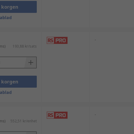
i korgen
ablad
-
ms)
193,88 kr/sats
i korgen
ablad
-
ms)
552,51 kr/enhet