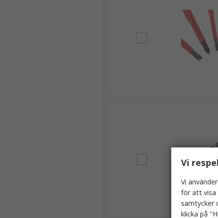
Vi respe
Vi använder
för att vis
samtycker d
klicka på "H