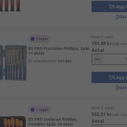
Lägg 
Dat
Antal (1 sats)
I lager
193,88 kr
(exkl. mo
RS PRO Precision Phillips, Spår,
Antal
11 delar
RS-artikelnummer
537-883
Lägg 
Dat
Antal (1 enhet)
I lager
552,51 kr
(exkl. mo
RS PRO Isolerad Phillips,
Antal
Pozidriv, Spår, 10 delar