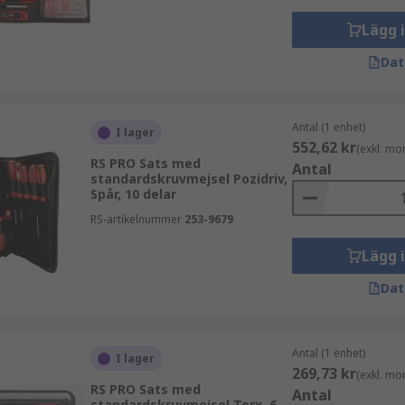
Lägg 
Dat
Antal (1 enhet)
I lager
552,62 kr
(exkl. mo
RS PRO Sats med
Antal
standardskruvmejsel Pozidriv,
Spår, 10 delar
RS-artikelnummer
253-9679
Lägg 
Dat
Antal (1 enhet)
I lager
269,73 kr
(exkl. mo
RS PRO Sats med
Antal
standardskruvmejsel Torx, 6