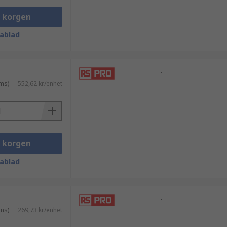
i korgen
ablad
-
ms)
552,62 kr/enhet
i korgen
ablad
-
ms)
269,73 kr/enhet