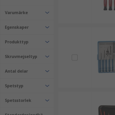
Wera skruvmejselsatser
Varumärke
Wiha skruvmejselsatser
Stanley skruvmejselsatser
Egenskaper
Bahco skruvmejselsatser
Produkttyp
Se även:
Skruvmejslar
Skruvmejseltyp
Antal delar
Spetstyp
Spetsstorlek