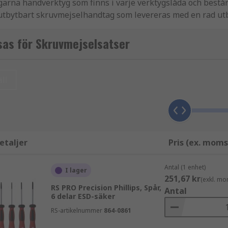
arna handverktyg som finns i varje verktygslåda och består 
a utbytbart skruvmejselhandtag som levereras med en rad utby
sas för Skruvmejselsatser
tserna:
ll
selsatser
eller isolerade skruvmejselsatser uppfyller säke
elsatser
är utformade för detaljerat och känsligt arbete
etaljer
Pris (ex. moms
selsatser
består av en enda bithållare och en rad bits eller
en kända som stjärnskruvmejselsatser, dessa har alla en s
Antal (1 enhet)
I lager
251,67 kr
(exkl. mo
RS PRO Precision Phillips, Spår,
Antal
6 delar ESD-säker
RS-artikelnummer
864-0861
edande varumärken inklusive följande: