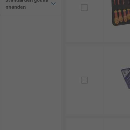
Standarder/godkä
nnanden