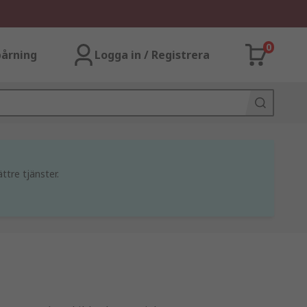
0
årning
Logga in / Registrera
ttre tjänster.