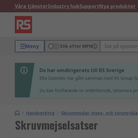
Våra tjänster
Industry hub
Support
Nya produkter
Meny
Sök efter MPN
Du har omdirigerats till RS Sverige
Elfa-Distrelec har gått samman med RS Group för 
Du kan fortfarande se orderhistorik, returnera pr
/
Handverktyg
/
Skruvmejslar, insex- och torxnyckla
Skruvmejselsatser