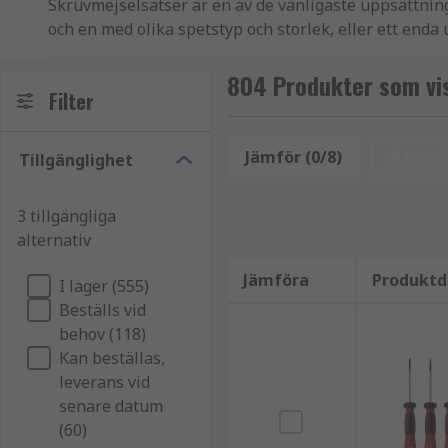
Skruvmejselsatser är en av de vanligaste uppsättning
och en med olika spetstyp och storlek, eller ett end
Typer av skruvmejselsatser
804 Produkter som vi
Filter
Följande är några av de mest populära skruvmejselsa
Jämför (0/8)
Återstä
Tillgänglighet
Elektriker-skruvmejselsatser:
Elektriker-skruvmej
stötar
3 tillgängliga
Precisionsskruvmejselsatser:
Precisionsskruvmejs
alternativ
Jämföra
Produktd
Utbytbara skruvmejselsatser:
Utbytbara skruvmej
I lager (555)
Beställs vid
Torx-skruvmejselsatser:
Torx-skruvmejselsatser
äv
behov (118)
Kan beställas,
Varumärken för skruvmejselsatser
leverans vid
senare datum
Skruvmejselsatser finns tillgängliga från populära l
(60)