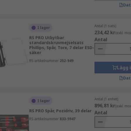
Dat
Antal (1 sats)
I lager
234,42 kr
(exkl. mo
RS PRO Utbytbar
Antal
standardskruvmejselsats
Phillips, Spår, Torx, 7 delar ESD-
säker
RS-artikelnummer
252-949
Lägg 
Dat
Antal (1 enhet)
I lager
896,81 kr
(exkl. mo
RS PRO Spår, Pozidriv, 39 delar
Antal
RS-artikelnummer
833-5947