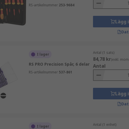
RS-artikelnummer
253-9684
Lägg 
Dat
Antal (1 sats)
I lager
84,78 kr
(exkl. mom
RS PRO Precision Spår, 6 delar
Antal
RS-artikelnummer
537-861
Lägg 
Dat
Antal (1 enhet)
I lager