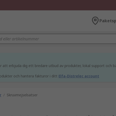
Paketsp
att erbjuda dig ett bredare utbud av produkter, lokal support och bä
odukter och hantera fakturor i ditt
Elfa-Distrelec account
r
/
Skruvmejselsatser