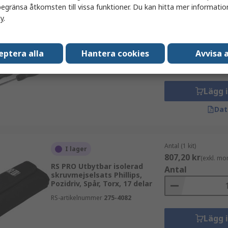
egränsa åtkomsten till vissa funktioner. Du kan hitta mer information
cy
.
Antal (1 sats)
I lager
311,81 kr
(exkl. mo
RS PRO Precision
Antal
Muttersnurra, 5 delar
eptera alla
Hantera cookies
Avvisa a
RS-artikelnummer
243-664
Lägg 
Dat
Antal (1 kit)
I lager
807,20 kr
(exkl. mo
RS PRO Utbytbar isolerad
Antal
skruvmejselsats Phillips,
Pozidriv, Spår, Torx, 17 delar
RS-artikelnummer
275-4082
Lägg 