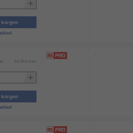
i korgen
ablad
-
s)
84,78 kr/sats
i korgen
ablad
-