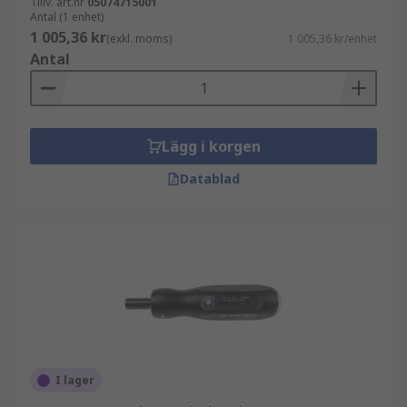
Tillv. art.nr
05074715001
Antal (1 enhet)
1 005,36 kr
(exkl. moms)
1 005,36 kr/enhet
Antal
Lägg i korgen
Datablad
I lager