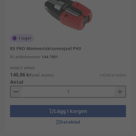
produktion, tillverkning och underhåll; deras
användning är en del av kvalitetssäkringen.
I lager
RS PRO Momentskruvmejsel PH3
RS-artikelnummer
144-7951
Antal (1 enhet)
140,86 kr
(exkl. moms)
140,86 kr/enhet
Antal
Lägg i korgen
Datablad