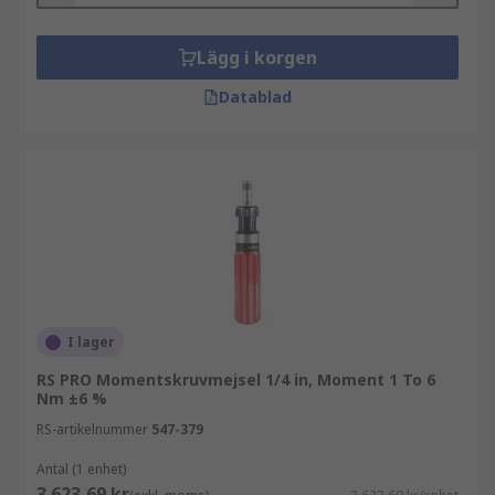
Lägg i korgen
Datablad
I lager
RS PRO Momentskruvmejsel 1/4 in, Moment 1 To 6
Nm ±6 %
RS-artikelnummer
547-379
Antal (1 enhet)
3 623,69 kr