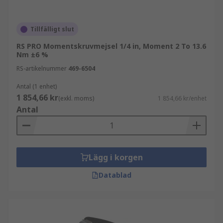
Vilka material är de tillverkade av
Tillfälligt slut
Justerbara momentskruvmejslar är vanligtvis
RS PRO Momentskruvmejsel 1/4 in, Moment 2 To 13.6
tillverkade av stål med ergonomiska handtag i
Nm ±6 %
flera komponenter.
RS-artikelnummer
469-6504
Typer av momentskruvmejslar
Antal (1 enhet)
1 854,66 kr
(exkl. moms)
1 854,66 kr/enhet
T-handtags momentskruvmejslar
Antal
Elektriska momentskruvmejslar
Förinställda momentskruvmejslar
VDE momentskruvmejslar
Lägg i korgen
Datablad
Användningsområden för
momentskruvmejslar
Momentskruvmejslar används inom mekanisk