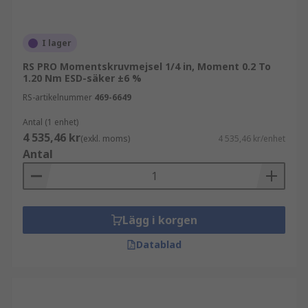
I lager
RS PRO Momentskruvmejsel 1/4 in, Moment 0.2 To
1.20 Nm ESD-säker ±6 %
RS-artikelnummer
469-6649
Antal (1 enhet)
4 535,46 kr
(exkl. moms)
4 535,46 kr/enhet
Antal
Lägg i korgen
Datablad