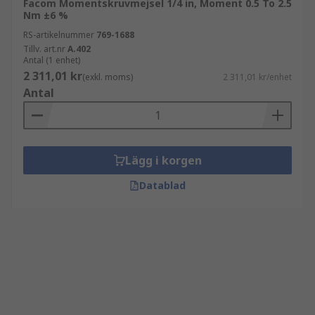
Facom Momentskruvmejsel 1/4 in, Moment 0.5 To 2.5
Nm ±6 %
RS-artikelnummer
769-1688
Tillv. art.nr
A.402
Antal (1 enhet)
2 311,01 kr
(exkl. moms)
2 311,01 kr/enhet
Antal
Lägg i korgen
Datablad