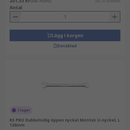
201,33 kr
(exkl. moms)
201,33 kr/enhet
Antal
Lägg i korgen
Datablad
I lager
RS PRO Dubbelsidig öppen nyckel Metrisk U-nyckel, L
126mm