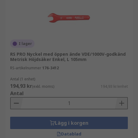
mängder vridmoment som appliceras på envisa
fästanordningar.
Vilka är de olika typerna av skiftnycklar
Kombinationsnycklar - En kombinationsnyckel
I lager
har den öppna käften i ena änden och den
RS PRO Nyckel med öppen ände VDE/1000V-godkänd
ringformade nyckeln i den andra.
Metrisk Höjdsäker Enkel, L 105mm
Öppna nycklar - Som namnet antyder har dessa
RS-artikelnummer
176-3412
verktyg en öppen käft i varje ände, men de skiljer
Antal (1 enhet)
sig ofta i storlek.
194,93 kr
(exkl. moms)
194,93 kr/enhet
Antal
Spärrskiftnycklar - Spärrskiftnycklar gör det
möjligt för användaren att justera verktygets
vinkel utan att ta bort det från fästanordningen.
Även kända som hylsnycklar: se vårt sortiment
Lägg i korgen
och spärrskiftnyckelset i vår hylsnyckelssektion.
Datablad