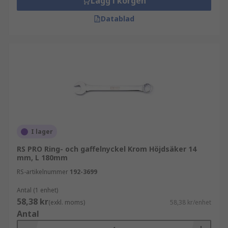
Lägg i korgen
fabriksgolv. För hushållsarbete eller gör-det-
själv-ändamål tjänar skiftnycklar en mängd
Datablad
syften. Vi rekommenderar att skaffa en
skiftnyckeluppsättning för hemmet för att
säkerställa att du alltid har rätt storlek på
skiftnyckeln till hands.
I lager
RS PRO Ring- och gaffelnyckel Krom Höjdsäker 14
mm, L 180mm
RS-artikelnummer
192-3699
Antal (1 enhet)
58,38 kr
(exkl. moms)
58,38 kr/enhet
Antal