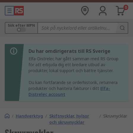
0
Sök efter MPN
Du har omdirigerats till RS Sverige
Elfa-Distrelec har gått samman med RS Group
för att erbjuda dig ett bredare utbud av
produkter, lokal support och bättre tjänster.
Du kan fortfarande se orderhistorik, returnera
produkter och hantera fakturor i ditt
Elfa-
Distrelec account
/
Handverktyg
/
Skiftnycklar, hylsor
/
Skruvnycklar
och skruvnycklar
Skruvnycklar