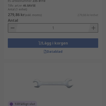
RS-artikelnummer
235-8110
Tillv. art.nr
46.8AVSE
Antal (1 enhet)
279,86 kr
(exkl. moms)
279,86 kr/enhet
Antal
Lägg i korgen
Datablad
Tillfälligt slut