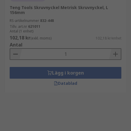
Teng Tools Skruvnyckel Metrisk Skruvnyckel, L
156mm
RS-artikelnummer
832-448
Tillv. art.nr
621011
Antal (1 enhet)
102,18 kr
(exkl. moms)
102,18 kr/enhet
Antal
Lägg i korgen
Datablad