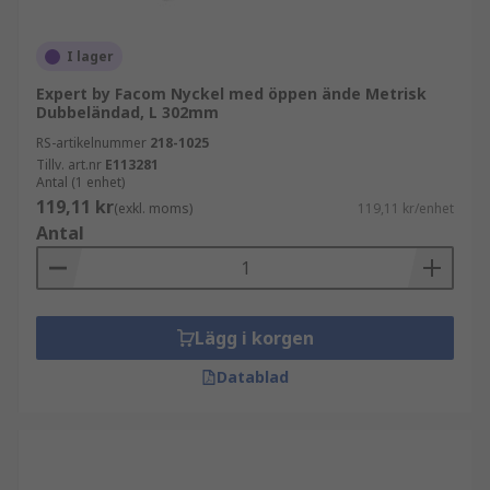
I lager
Expert by Facom Nyckel med öppen ände Metrisk
Dubbeländad, L 302mm
RS-artikelnummer
218-1025
Tillv. art.nr
E113281
Antal (1 enhet)
119,11 kr
(exkl. moms)
119,11 kr/enhet
Antal
Lägg i korgen
Datablad