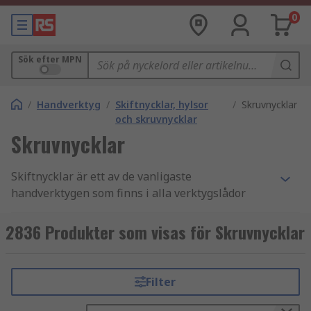
0
Sök efter MPN
/
Handverktyg
/
Skiftnycklar, hylsor
/
Skruvnycklar
och skruvnycklar
Skruvnycklar
Skiftnycklar är ett av de vanligaste
handverktygen som finns i alla verktygslådor
eller -kit och används för att fästa och lossa
muttrar eller bulthuvuden med sexkantig form.
2836 Produkter som visas för Skruvnycklar
Skiftnycklar kallas också ofta för skruvnycklar,
särskilt på amerikansk engelska. De tillverkas
vanligtvis av härdat kromvanadiumstål eller
Filter
berylliumkoppar. De vanligaste typerna kan
bestå av en ringformad nyckel i ena änden och en