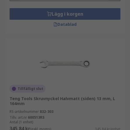
Lägg i korgen
Datablad
Tillfälligt slut
Teng Tools Skruvnyckel Halvmatt (siden) 13 mm, L
164mm
RS-artikelnummer
832-303
Tillv. art.nr
600513RS
Antal (1 enhet)
345,84 kr
(exkl. moms)
345,84 kr/enhet