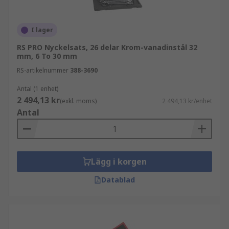
mer information i vår
guide för
skiftnyckelsatser
.
I lager
Vilka mått används för skiftnyckelsatser?
RS PRO Nyckelsats, 26 delar Krom-vanadinstål 32
mm, 6 To 30 mm
Tum-skiftnycklar
RS-artikelnummer
388-3690
Antal (1 enhet)
Tum-skiftnycklar använder AF-systemet (across
2 494,13 kr
(exkl. moms)
2 494,13 kr/enhet
flats), där måttet tas mellan två parallella sidor
Antal
av fästelementet. En tum-skiftnyckel passar ett
tum-fästelement.
Metriska skiftnycklar
Lägg i korgen
Datablad
Metriska skiftnycklar använder också AF-
systemet (across flats), där måttet tas mellan två
parallella sidor av fästelementet. De använder
dock metriska mått och ger ett mått i millimeter