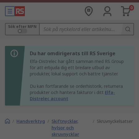
0
Sök efter MPN
Du har omdirigerats till RS Sverige
Elfa-Distrelec har gått samman med RS Group
för att erbjuda dig ett bredare utbud av
produkter, lokal support och bättre tjänster.
Du kan fortfarande se orderhistorik, returnera
produkter och hantera fakturor i ditt
Elfa-
Distrelec account
/
Handverktyg
/
Skiftnycklar,
/
Skruvnyckelsatser
hylsor och
skruvnycklar