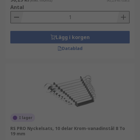
(exkl. moms)
90,29 kr/sats
Antal
Lägg i korgen
Datablad
I lager
RS PRO Nyckelsats, 10 delar Krom-vanadinstål 8 To
19 mm