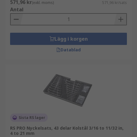
571,96 kr
(exkl. moms)
571,96 kr/sats
Antal
Lägg i korgen
Datablad
Sista RS lager
RS PRO Nyckelsats, 43 delar Kolstål 3/16 to 11/32 in,
4 to 21 mm