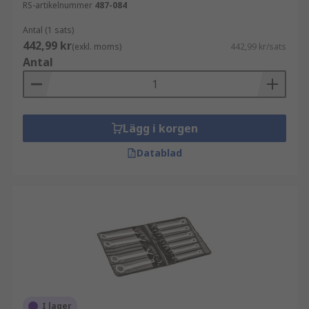
RS-artikelnummer
487-084
Antal (1 sats)
442,99 kr
(exkl. moms)
442,99 kr/sats
Antal
Lägg i korgen
Datablad
I lager