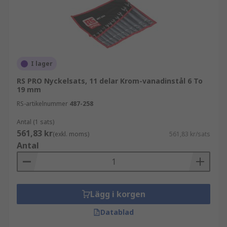
(mm) istället för tum.
Användningsområden för skiftnyckelsatser
Skiftnyckelsatser används inom många olika
branscher, men de används oftast av:
I lager
RS PRO Nyckelsats, 11 delar Krom-vanadinstål 6 To
Mekaniker
19 mm
Elektriker
RS-artikelnummer
487-258
Nätverkstekniker
Antal (1 sats)
561,83 kr
Gör-det-själv-entusiaster
(exkl. moms)
561,83 kr/sats
Antal
Lägg i korgen
Datablad