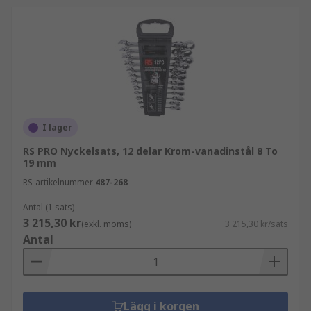
I lager
RS PRO Nyckelsats, 12 delar Krom-vanadinstål 8 To
19 mm
RS-artikelnummer
487-268
Antal (1 sats)
3 215,30 kr
(exkl. moms)
3 215,30 kr/sats
Antal
Lägg i korgen