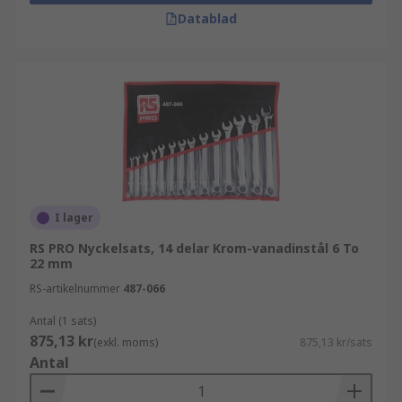
Datablad
I lager
RS PRO Nyckelsats, 14 delar Krom-vanadinstål 6 To
22 mm
RS-artikelnummer
487-066
Antal (1 sats)
875,13 kr
(exkl. moms)
875,13 kr/sats
Antal